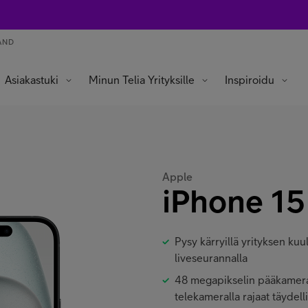
AND
Asiakastuki
Minun Telia Yrityksille
Inspiroidu
Apple
iPhone 15
Pysy kärryillä yrityksen kuu
liveseurannalla
48 megapikselin pääkameral
telekameralla rajaat täydell