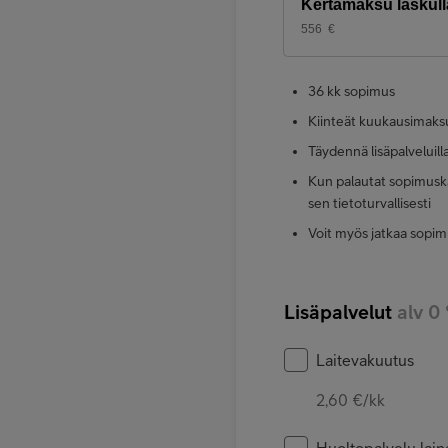
Kertamaksu laskull
556
€
36 kk sopimus
Kiinteät kuukausimaks
Täydennä lisäpalveluill
Kun palautat sopimuska
sen tietoturvallisesti
Voit myös jatkaa sopim
Lisäpalvelut
alv 0
Laitevakuutus
2,60 €/kk
Huoltopalvelu laina