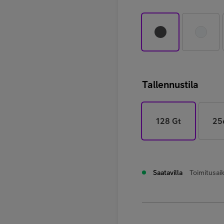
Tallennustila
128 Gt
25
Saatavilla
Toimitusaik