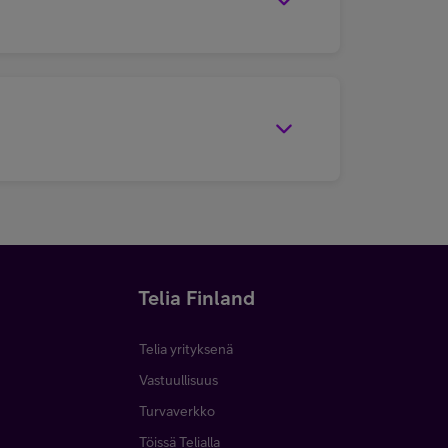
Telia Finland
Telia yrityksenä
Vastuullisuus
Turvaverkko
Töissä Telialla