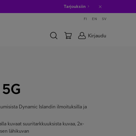
Tarjouksiin
FI
EN
SV
Kirjaudu
 5G
lumisista Dynamic Islandin ilmoituksilla ja
la kuvaat suuritarkkuuksista kuvaa, 2x-
isen lähikuvan