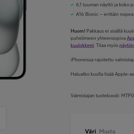
6,1 tuuman näyttö ja koko p
A16 Bionic – erittäin nopea
Huom!
Pakkaus ei sisällä kuul
puhelimeen yhteensopiva
App
kuulokkeet
. Tilaa myös
näytön
iPhoneissa rajoitettu valmista
Haluatko kuulla lisää Apple-as
Valmistajan tuotekoodi: MT
Väri
Musta