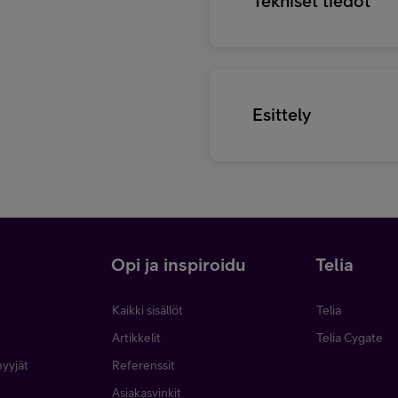
Tekniset tiedot
Esittely
i
Opi ja inspiroidu
Telia
Kaikki sisällöt
Telia
Artikkelit
Telia Cygate
myyjät
Referenssit
Asiakasvinkit