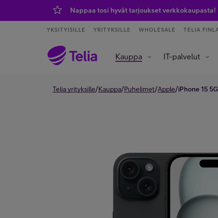
Nappaa tosi hyvät tarjoukset verkkokaupasta!
YKSITYISILLE
YRITYKSILLE
WHOLESALE
TELIA FINL
Kauppa
IT-palvelut
Tietoliikenneverkot ja yhteydet
Asiakaspalvelu ja puhelinvaihde
Data- ja tekoälypalvelut
IoT – esineiden internet
/
/
/
/
Telia yrityksille
Kauppa
Puhelimet
Apple
iPhone 15 5G