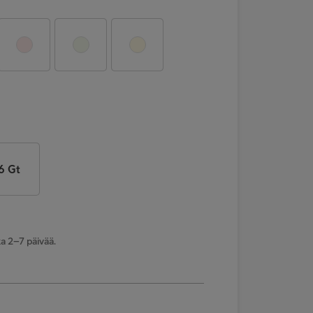
6 Gt
a 2–7 päivää.