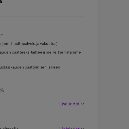
a
ut
a (mm. huoltopalvelu ja vakuutus)
uden päätteeksi laitteesi meille, kierrätämme
ustasi kauden päättymisen jälkeen
 %
Lisätiedot
laitteella
Lisätiedot