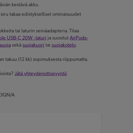
äivän kestävä akku
 siru takaa edistykselliset ominaisuudet
okkeita tai laturin seinäadapteria. Tilaa
le USB-C 20W -laturi
ja suositut
AirPods-
suoja
sekä
suojakuori
tai
suojakotelo
.
jan takuu (12 kk) sopimuksesta riippumatta.
ioista?
Jätä yhteydenottopyyntö
P03QN/A