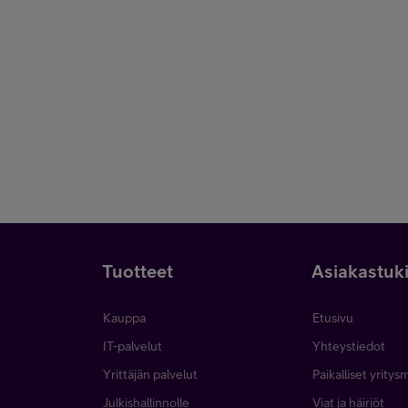
Tuotteet
Asiakastuk
Kauppa
Etusivu
IT-palvelut
Yhteystiedot
Yrittäjän palvelut
Paikalliset yritys
Julkishallinnolle
Viat ja häiriöt