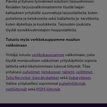
Päivitä yrityksesi työvälineet edullisin tarjoushinnoin.
Kesäalen tarjousvalikoimastamme löydät laajan
kattauksen yrityksille suunnattuja tarjouslaitteita, kuten
puhelimia ja tietokoneita sekä lisälaitteita ja -tarvikkeita,
kuten älykelloja ja kuulokkeita. Tarjousten joukosta
löydät suosikkivalmistajien huippulaitteita.
Tutustu myös verkkokauppamme muuhun
valikoimaan
Yrittäjä, tutustu
verkkokauppamme
valikoimaan, josta
löydät monipuolisen valikoiman yrityskäyttöön sopivia
laitteita sekä liiketoimintaasi tukevat liittymät. Tilaa
yrityksesi
puhelimet
,
tietokoneet
,
tabletit
,
reitittimet
,
Telia Recycled -kierrätyslaitteet
sekä
lisätarvikkeet
.
Valitse yrityksellesi sopivimmat
puhelinliittymät
,
nettiliittymät
sekä
M2M-liittymät
.