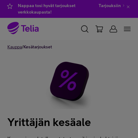
Nappaa tosi hyvät tarjoukset
Tarjouksiin
verkkokaupasta!
YKSITYISILLE
Kauppa
/
Kesätarjoukset
YRITYKSILLE
WHOLESALE
TELIA FINLAND
Kauppa
IT-palvelut
Yrittäjän kesäale
Asiakastuki