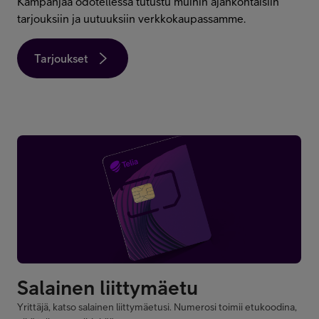
Kampanjaa odotellessa tutustu muihin ajankohtaisiin
Minun Telia Yrityksille
tarjouksiin ja uutuuksiin verkkokaupassamme.
Tarjoukset
Inspiroidu
FI
EN
SV
Yrittäjä, katso salainen liittymäetusi. Numerosi toimii etukoodina,