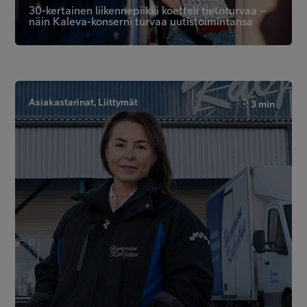
30-kertainen liikennepiikki koetteli tietoturvaa –
näin Kaleva-konserni turvaa uutistoimintansa
Asiakastarinat, Liittymät
3 min