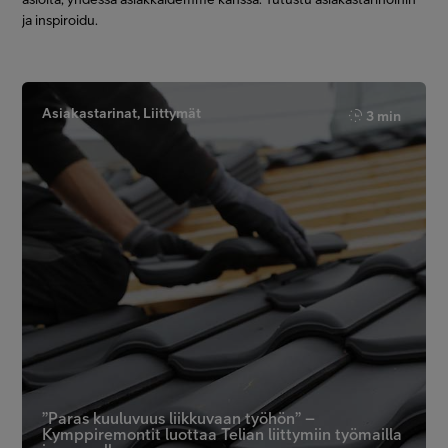
ja inspiroidu.
Asiakastarinat, Liittymät
3 min
”Paras kuuluvuus liikkuvaan työhön” –
Kymppiremontit luottaa Telian liittymiin työmailla