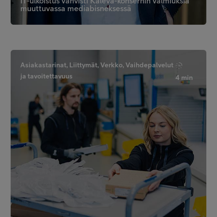
IT-ulkoistus vahvisti Kaleva-konsernin valmiuksia
muuttuvassa mediabisneksessä
Asiakastarinat, Liittymät, Verkko, Vaihdepalvelut
ja tavoitettavuus
4 min