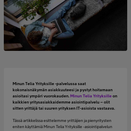
Minun Telia Yrityksille
Inspiroidu
FI
EN
SV
Minun Telia Yrityksille -palvelussa saat
kokonaisnäkymän asiakkuuteesi ja pystyt hoitamaan
asioitasi ympäri vuorokauden.
Minun Telia Yrityksille
on
kaikkien yritysasiakkaidemme asiointipalvelu – olit
sitten yrittäjä tai suuren yrityksen IT-asioista vastaava.
Tässä artikkelissa esittelemme yrittäjien ja pienyritysten
eniten käyttämiä Minun Telia Yrityksille ‑asiointipalvelun