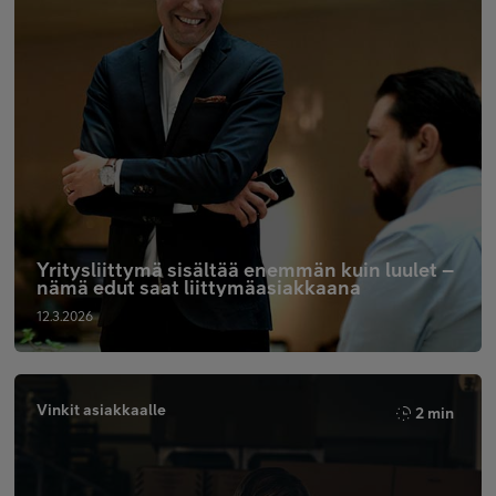
Yritysliittymä sisältää enemmän kuin luulet –
nämä edut saat liittymäasiakkaana
12.3.2026
Vinkit asiakkaalle
2 min