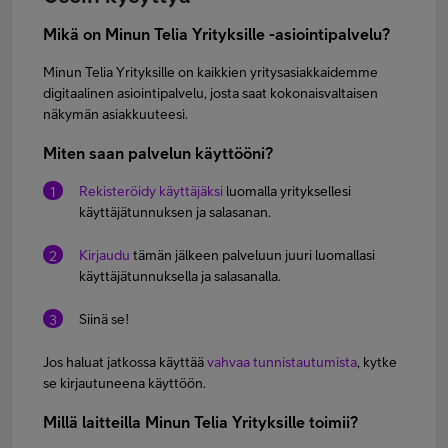
Mikä on Minun Telia Yrityksille -asiointipalvelu?
Minun Telia Yrityksille on kaikkien yritysasiakkaidemme
digitaalinen asiointipalvelu, josta saat kokonaisvaltaisen
näkymän asiakkuuteesi.
Miten saan palvelun käyttööni?
Rekisteröidy käyttäjäksi
luomalla yrityksellesi
käyttäjätunnuksen ja salasanan.
Kirjaudu
tämän jälkeen palveluun juuri luomallasi
käyttäjätunnuksella ja salasanalla.
Siinä se!
Jos haluat jatkossa käyttää
vahvaa tunnistautumista
, kytke
se kirjautuneena käyttöön.
Millä laitteilla Minun Telia Yrityksille toimii?