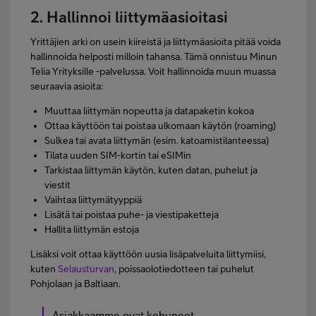
2. Hallinnoi liittymäasioitasi
Yrittäjien arki on usein kiireistä ja liittymäasioita pitää voida
hallinnoida helposti milloin tahansa. Tämä onnistuu Minun
Telia Yrityksille -palvelussa. Voit hallinnoida muun muassa
seuraavia asioita:
Muuttaa liittymän nopeutta ja datapaketin kokoa
Ottaa käyttöön tai poistaa ulkomaan käytön (roaming)
Sulkea tai avata liittymän (esim. katoamistilanteessa)
Tilata uuden SIM-kortin tai eSIMin
Tarkistaa liittymän käytön, kuten datan, puhelut ja
viestit
Vaihtaa liittymätyyppiä
Lisätä tai poistaa puhe- ja viestipaketteja
Hallita liittymän estoja
Lisäksi voit ottaa käyttöön uusia lisäpalveluita liittymiisi,
kuten
Selausturvan
, poissaolotiedotteen tai puhelut
Pohjolaan ja Baltiaan.
Asiakkaamme ovat kehuneet