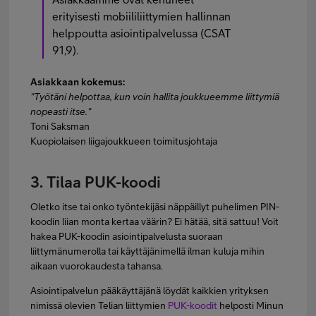
erityisesti mobiililiittymien hallinnan
helppoutta asiointipalvelussa (CSAT
91,9).
Asiakkaan kokemus:
"Työtäni helpottaa, kun voin hallita joukkueemme liittymiä
nopeasti itse."
Toni Saksman
Kuopiolaisen liigajoukkueen toimitusjohtaja
3. Tilaa PUK-koodi
Oletko itse tai onko työntekijäsi näppäillyt puhelimen PIN-
koodin liian monta kertaa väärin? Ei hätää, sitä sattuu! Voit
hakea PUK-koodin asiointipalvelusta suoraan
liittymänumerolla tai käyttäjänimellä ilman kuluja mihin
aikaan vuorokaudesta tahansa.
Asiointipalvelun pääkäyttäjänä löydät kaikkien yrityksen
nimissä olevien Telian liittymien
PUK-koodit
helposti Minun