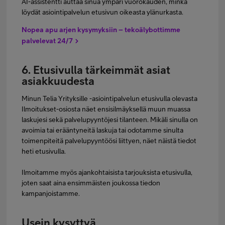
AI-assistentti auttaa sinua ympäri vuorokauden, minkä
löydät asiointipalvelun etusivun oikeasta ylänurkasta.
Nopea apu arjen kysymyksiin – tekoälybottimme
palvelevat 24/7
6. Etusivulla tärkeimmät asiat
asiakkuudesta
Minun Telia Yrityksille -asiointipalvelun etusivulla olevasta
Ilmoitukset-osiosta näet ensisilmäyksellä muun muassa
laskujesi sekä palvelupyyntöjesi tilanteen. Mikäli sinulla on
avoimia tai erääntyneitä laskuja tai odotamme sinulta
toimenpiteitä palvelupyyntöösi liittyen, näet näistä tiedot
heti etusivulla.
Ilmoitamme myös ajankohtaisista tarjouksista etusivulla,
joten saat aina ensimmäisten joukossa tiedon
kampanjoistamme.
Usein kysyttyä