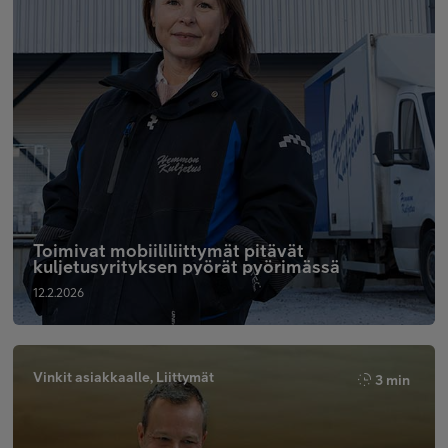
Toimivat mobiililiittymät pitävät
kuljetusyrityksen pyörät pyörimässä
12.2.2026
Vinkit asiakkaalle, Liittymät
3 min