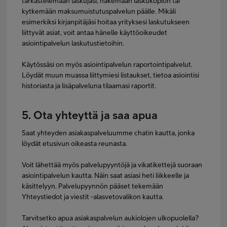
tarkastelemaan laskujasi, hakemaan laskukopion tai
kytkemään maksumuistutuspalvelun päälle. Mikäli
esimerkiksi kirjanpitäjäsi hoitaa yrityksesi laskutukseen
liittyvät asiat, voit antaa hänelle käyttöoikeudet
asiointipalvelun laskutustietoihin.
Käytössäsi on myös asiointipalvelun raportointipalvelut.
Löydät muun muassa liittymiesi listaukset, tietoa asiointisi
historiasta ja lisäpalveluna tilaamasi raportit.
5. Ota yhteyttä ja saa apua
Saat yhteyden asiakaspalveluumme chatin kautta, jonka
löydät etusivun oikeasta reunasta.
Voit lähettää myös palvelupyyntöjä ja vikatikettejä suoraan
asiointipalvelun kautta. Näin saat asiasi heti liikkeelle ja
käsittelyyn. Palvelupyynnön pääset tekemään
Yhteystiedot ja viestit -alasvetovalikon kautta.
Tarvitsetko apua asiakaspalvelun aukiolojen ulkopuolella?