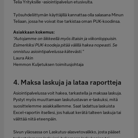
Telia Yrityksille -asiointipalvelun etusivulta.
Työsuhdeliittymän käyttäjillä kannattaa olla salasana Minun
Teliaan, jossa he voivat itse tarkistaa oman PUK-koodinsa.
Asiakkaan kokemus:
"Autojamme on liikkeellä myös iltaisin ja viikonloppuisin.
Esimerkiksi PUK-koodeja pitää välillä hakea nopeasti. Se
onnistuu asiointipalvelussa kätevästi."
Laura Akin
Hemmon Kuljetuksen toimitusjohtaja
4. Maksa laskuja ja lataa raportteja
Asiointipalvelussa voit hakea, tarkastella ja maksaa laskuja.
Pystyt myös muuttamaan laskutustavan e-laskuksi, mitä
suosittelemme asiakkaillemme. Saat ladattua laskuista
Excel-raportin itsellesi, jos haluat kerätä talteen laskuja tai
välittää niitä eteenpäin.
Sivun yläosassa on Laskutus-alasvetovalikko, josta pääset