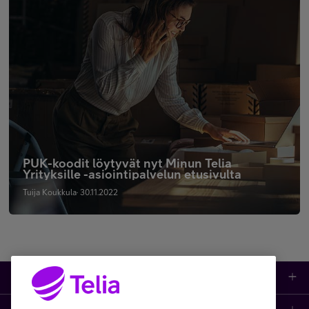
PUK-koodit löytyvät nyt Minun Telia
Yrityksille -asiointipalvelun etusivulta
Tuija Koukkula· 30.11.2022
Tuotteet