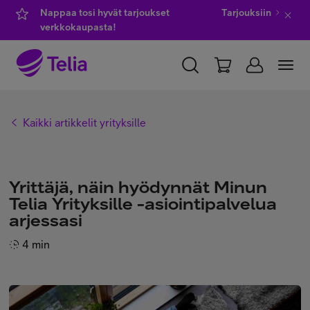
Nappaa tosi hyvät tarjoukset
Tarjouksiin
verkkokaupasta!
YKSITYISILLE
YRITYKSILLE
WHOLESALE
Kaikki artikkelit yrityksille
TELIA FINLAND
Kauppa
Yrittäjä, näin hyödynnät Minun
Telia Yrityksille -asiointipalvelua
arjessasi
IT-palvelut
4 min
Asiakastuki