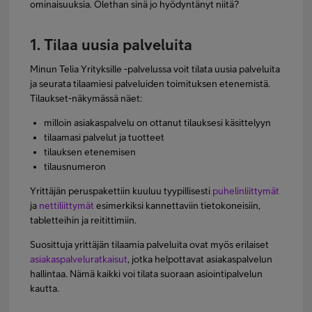
ominaisuuksia. Olethan sinä jo hyödyntänyt niitä?
1. Tilaa uusia palveluita
Minun Telia Yrityksille -palvelussa voit tilata uusia palveluita
ja seurata tilaamiesi palveluiden toimituksen etenemistä.
Tilaukset-näkymässä näet:
milloin asiakaspalvelu on ottanut tilauksesi käsittelyyn
tilaamasi palvelut ja tuotteet
tilauksen etenemisen
tilausnumeron
Yrittäjän peruspakettiin kuuluu tyypillisesti
puhelinliittymät
ja
nettiliittymät
esimerkiksi kannettaviin tietokoneisiin,
tabletteihin ja reitittimiin.
Suosittuja yrittäjän tilaamia palveluita ovat myös erilaiset
asiakaspalveluratkaisut
, jotka helpottavat asiakaspalvelun
hallintaa. Nämä kaikki voi tilata suoraan asiointipalvelun
kautta.