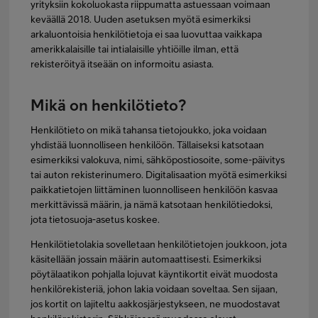
yrityksiin kokoluokasta riippumatta astuessaan voimaan
keväällä 2018. Uuden asetuksen myötä esimerkiksi
arkaluontoisia henkilötietoja ei saa luovuttaa vaikkapa
amerikkalaisille tai intialaisille yhtiöille ilman, että
rekisteröityä itseään on informoitu asiasta.
Mikä on henkilötieto?
Henkilötieto on mikä tahansa tietojoukko, joka voidaan
yhdistää luonnolliseen henkilöön. Tällaiseksi katsotaan
esimerkiksi valokuva, nimi, sähköpostiosoite, some-päivitys
tai auton rekisterinumero. Digitalisaation myötä esimerkiksi
paikkatietojen liittäminen luonnolliseen henkilöön kasvaa
merkittävissä määrin, ja nämä katsotaan henkilötiedoksi,
jota tietosuoja-asetus koskee.
Henkilötietolakia sovelletaan henkilötietojen joukkoon, jota
käsitellään jossain määrin automaattisesti. Esimerkiksi
pöytälaatikon pohjalla lojuvat käyntikortit eivät muodosta
henkilörekisteriä, johon lakia voidaan soveltaa. Sen sijaan,
jos kortit on lajiteltu aakkosjärjestykseen, ne muodostavat