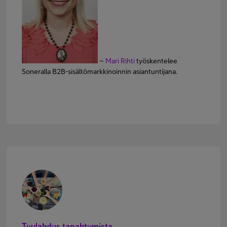
–
Mari Rihti
työskentelee
Soneralla B2B-sisältömarkkinoinnin asiantuntijana.
Tuulahdus tapahtumista