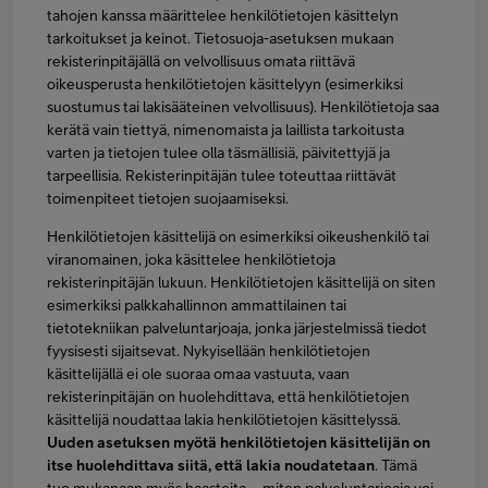
tahojen kanssa määrittelee henkilötietojen käsittelyn
tarkoitukset ja keinot. Tietosuoja-asetuksen mukaan
rekisterinpitäjällä on velvollisuus omata riittävä
oikeusperusta henkilötietojen käsittelyyn (esimerkiksi
suostumus tai lakisääteinen velvollisuus). Henkilötietoja saa
kerätä vain tiettyä, nimenomaista ja laillista tarkoitusta
varten ja tietojen tulee olla täsmällisiä, päivitettyjä ja
tarpeellisia. Rekisterinpitäjän tulee toteuttaa riittävät
toimenpiteet tietojen suojaamiseksi.
Henkilötietojen käsittelijä on esimerkiksi oikeushenkilö tai
viranomainen, joka käsittelee henkilötietoja
rekisterinpitäjän lukuun. Henkilötietojen käsittelijä on siten
esimerkiksi palkkahallinnon ammattilainen tai
tietotekniikan palveluntarjoaja, jonka järjestelmissä tiedot
fyysisesti sijaitsevat. Nykyisellään henkilötietojen
käsittelijällä ei ole suoraa omaa vastuuta, vaan
rekisterinpitäjän on huolehdittava, että henkilötietojen
käsittelijä noudattaa lakia henkilötietojen käsittelyssä.
Uuden asetuksen myötä henkilötietojen käsittelijän on
itse huolehdittava siitä, että lakia noudatetaan
. Tämä