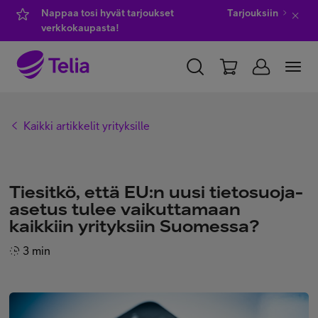
Nappaa tosi hyvät tarjoukset
Tarjouksiin
verkkokaupasta!
YKSITYISILLE
YRITYKSILLE
WHOLESALE
Kaikki artikkelit yrityksille
TELIA FINLAND
Kauppa
Tiesitkö, että EU:n uusi tietosuoja-
asetus tulee vaikuttamaan
kaikkiin yrityksiin Suomessa?
IT-palvelut
3 min
Asiakastuki