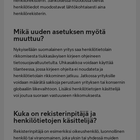
henkilörekisterin. Sähköisessä muodossa olevat
henkilötiedot muodostavat lähtökohtaisesti aina
henkilörekisterin.
Mikä uuden asetuksen myötä
muuttuu?
Nykyisellään suomalainen yritys saa henkilötietolain
rikkomisesta tiukkasävyisen kirjeen ohjeineen
tietosuojavaltuutetulta. Uhkasakkoa voidaan käyttää
tilanteessa, jossa kirjeen ohjeita ei noudateta ja
henkilötietolain rikkominen jatkuu. Jatkossa yrityksille
voidaan määrätä sakkoja perustuen yrityksen tai konsernin
globaaliin liikevaihtoon. Lisäksi henkilötietojen käsittelijä
voi joutua suoraan vastuuseen rikkomuksesta.
Kuka on rekisterinpitäjä ja
henkilötietojen käsittelijä?
Rekisterinpitäjä on esimerkiksi oikeushenkilö, luonnollinen
henkilö tai viranomainen, joka yksin tai yhdessä muiden