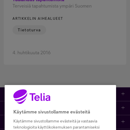
Terveisiä tapahtumista ympäri Suomen
ARTIKKELIN AIHEALUEET
Tietoturva
4. huhtikuuta 2016
Tuotteet
Asiakastuki
Kauppa
Käytämme sivustollamme evästeitä
Käytämme sivustollamme evästeitä ja vastaavia
Opi ja inspiroidu
Etusivu
IT-palvelut
teknologioita käyttökokemuksen parantamiseksi