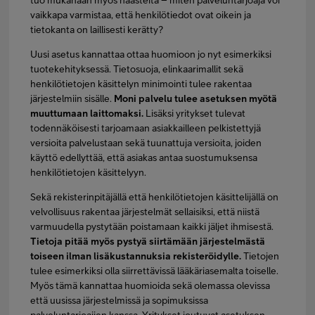
tuo mukanaan myös haasteita – miten palveluntarjoaja voi
vaikkapa varmistaa, että henkilötiedot ovat oikein ja
tietokanta on laillisesti kerätty?
Uusi asetus kannattaa ottaa huomioon jo nyt esimerkiksi
tuotekehityksessä. Tietosuoja, elinkaarimallit sekä
henkilötietojen käsittelyn minimointi tulee rakentaa
järjestelmiin sisälle.
Moni palvelu tulee asetuksen myötä
muuttumaan laittomaksi.
Lisäksi yritykset tulevat
todennäköisesti tarjoamaan asiakkailleen pelkistettyjä
versioita palvelustaan sekä tuunattuja versioita, joiden
käyttö edellyttää, että asiakas antaa suostumuksensa
henkilötietojen käsittelyyn.
Sekä rekisterinpitäjällä että henkilötietojen käsittelijällä on
velvollisuus rakentaa järjestelmät sellaisiksi, että niistä
varmuudella pystytään poistamaan kaikki jäljet ihmisestä.
Tietoja pitää myös pystyä siirtämään järjestelmästä
toiseen ilman lisäkustannuksia rekisteröidylle.
Tietojen
tulee esimerkiksi olla siirrettävissä lääkäriasemalta toiselle.
Myös tämä kannattaa huomioida sekä olemassa olevissa
että uusissa järjestelmissä ja sopimuksissa