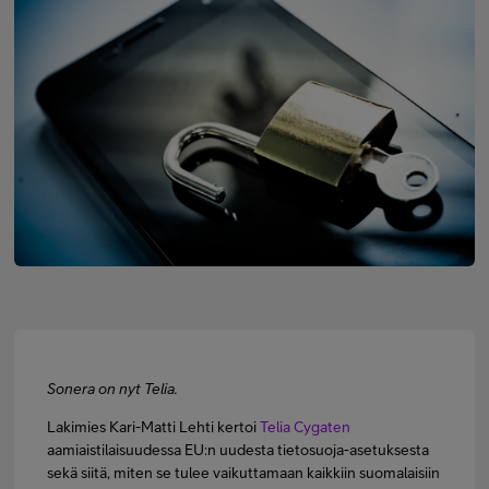
Minun Telia Yrityksille
Inspiroidu
FI
EN
SV
Sonera on nyt Telia.
Lakimies Kari-Matti Lehti kertoi
Telia Cygaten
aamiaistilaisuudessa EU:n uudesta tietosuoja-asetuksesta
sekä siitä, miten se tulee vaikuttamaan kaikkiin suomalaisiin