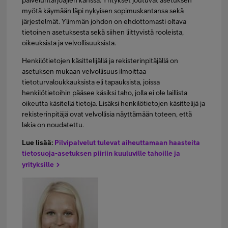
palveluntarjoajien kanssa. Yritykset joutuvat asetuksen
myötä käymään läpi nykyisen sopimuskantansa sekä
järjestelmät. Ylimmän johdon on ehdottomasti oltava
tietoinen asetuksesta sekä siihen liittyvistä rooleista,
oikeuksista ja velvollisuuksista.
Henkilötietojen käsittelijällä ja rekisterinpitäjällä on
asetuksen mukaan velvollisuus ilmoittaa
tietoturvaloukkauksista eli tapauksista, joissa
henkilötietoihin pääsee käsiksi taho, jolla ei ole laillista
oikeutta käsitellä tietoja. Lisäksi henkilötietojen käsittelijä ja
rekisterinpitäjä ovat velvollisia näyttämään toteen, että
lakia on noudatettu.
Lue lisää:
Pilvipalvelut tulevat aiheuttamaan haasteita
tietosuoja-asetuksen piiriin kuuluville tahoille ja
yrityksille