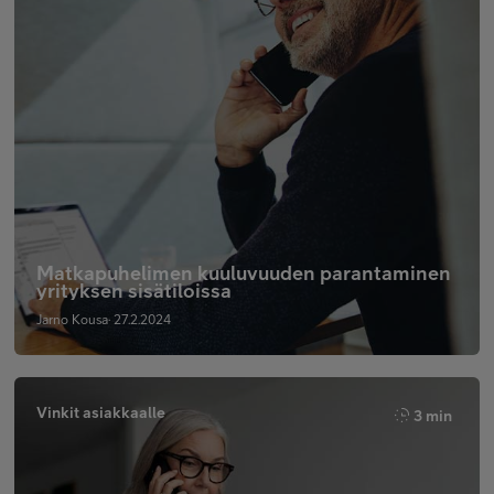
Matkapuhelimen kuuluvuuden parantaminen
yrityksen sisätiloissa
Jarno Kousa· 27.2.2024
Vinkit asiakkaalle
3 min