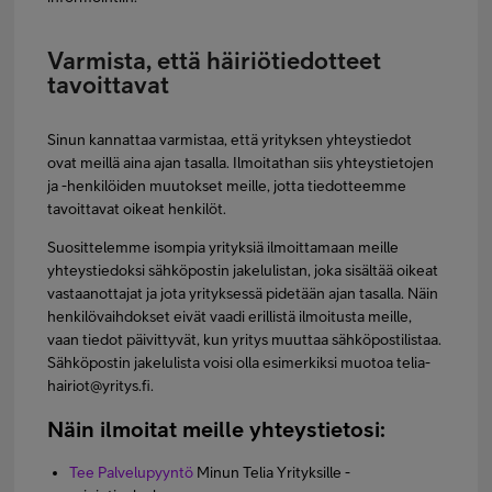
Varmista, että häiriötiedotteet
tavoittavat
Sinun kannattaa varmistaa, että yrityksen yhteystiedot
ovat meillä aina ajan tasalla. Ilmoitathan siis yhteystietojen
ja -henkilöiden muutokset meille, jotta tiedotteemme
tavoittavat oikeat henkilöt.
Suosittelemme isompia yrityksiä ilmoittamaan meille
yhteystiedoksi sähköpostin jakelulistan, joka sisältää oikeat
vastaanottajat ja jota yrityksessä pidetään ajan tasalla. Näin
henkilövaihdokset eivät vaadi erillistä ilmoitusta meille,
vaan tiedot päivittyvät, kun yritys muuttaa sähköpostilistaa.
Sähköpostin jakelulista voisi olla esimerkiksi muotoa telia-
hairiot@yritys.fi.
Näin ilmoitat meille yhteystietosi:
Tee Palvelupyyntö
Minun Telia Yrityksille -