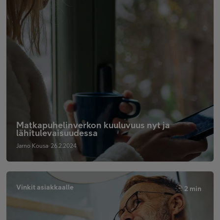
Matkapuhelinverkon kuuluvuus nyt ja
lähitulevaisuudessa
Jarno Kousa· 26.2.2024
Vinkit asiakkaalle
2 min