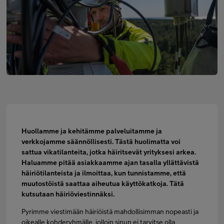
Minun Telia Yrityksille
Inspiroidu
FI
EN
SV
Huollamme ja kehitämme palveluitamme ja
verkkojamme säännöllisesti. Tästä huolimatta voi
sattua vikatilanteita, jotka häiritsevät yrityksesi arkea.
Haluamme pitää asiakkaamme ajan tasalla yllättävistä
häiriötilanteista ja ilmoittaa, kun tunnistamme, että
muutostöistä saattaa aiheutua käyttökatkoja. Tätä
kutsutaan häiriöviestinnäksi.
Pyrimme viestimään häiriöistä mahdollisimman nopeasti ja
oikealle kohderyhmälle, jolloin sinun ei tarvitse olla