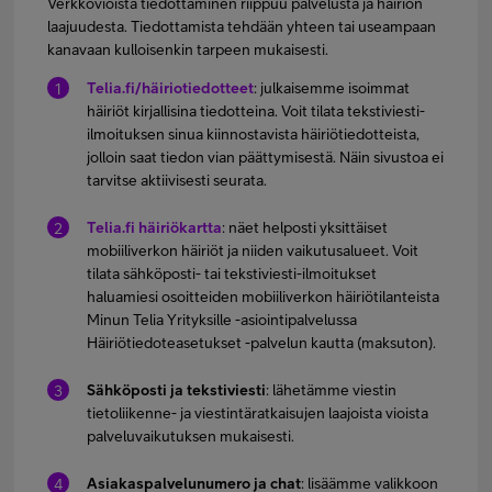
Verkkovioista tiedottaminen riippuu palvelusta ja häiriön
laajuudesta. Tiedottamista tehdään yhteen tai useampaan
kanavaan kulloisenkin tarpeen mukaisesti.
Telia.fi/häiriotiedotteet
: julkaisemme isoimmat
häiriöt kirjallisina tiedotteina. Voit tilata tekstiviesti-
ilmoituksen sinua kiinnostavista häiriötiedotteista,
jolloin saat tiedon vian päättymisestä. Näin sivustoa ei
tarvitse aktiivisesti seurata.
Telia.fi häiriökartta
: näet helposti yksittäiset
mobiiliverkon häiriöt ja niiden vaikutusalueet. Voit
tilata sähköposti- tai tekstiviesti-ilmoitukset
haluamiesi osoitteiden mobiiliverkon häiriötilanteista
Minun Telia Yrityksille -asiointipalvelussa
Häiriötiedoteasetukset -palvelun kautta (maksuton).
Sähköposti ja tekstiviesti
: lähetämme viestin
tietoliikenne- ja viestintäratkaisujen laajoista vioista
palveluvaikutuksen mukaisesti.
Asiakaspalvelunumero ja chat
: lisäämme valikkoon