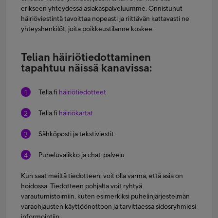
erikseen yhteydessä asiakaspalveluumme. Onnistunut
häiriöviestintä tavoittaa nopeasti ja riittävän kattavasti ne
yhteyshenkilöt, joita poikkeustilanne koskee.
Telian häiriötiedottaminen
tapahtuu näissä kanavissa:
Telia.fi
häiriötiedotteet
Telia.fi
häiriökartat
Sähköposti ja tekstiviestit
Puheluvalikko ja chat-palvelu
Kun saat meiltä tiedotteen, voit olla varma, että asia on
hoidossa. Tiedotteen pohjalta voit ryhtyä
varautumistoimiin, kuten esimerkiksi puhelinjärjestelmän
varaohjausten käyttöönottoon ja tarvittaessa sidosryhmiesi
informointiin.