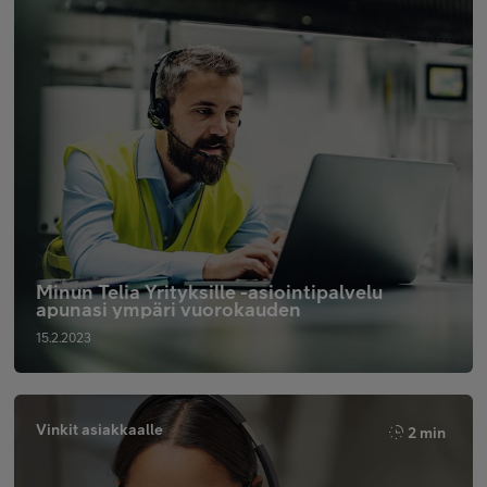
Minun Telia Yrityksille -asiointipalvelu
apunasi ympäri vuorokauden
15.2.2023
Vinkit asiakkaalle
2 min