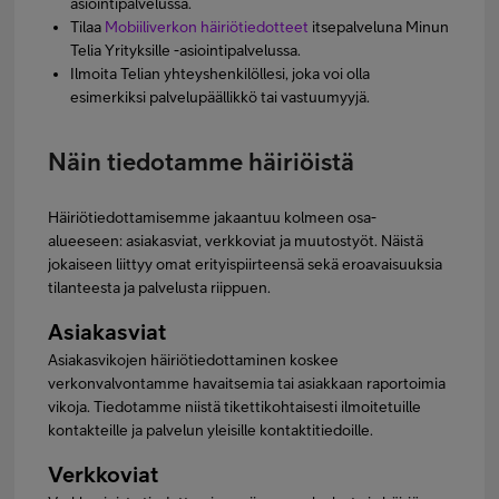
asiointipalvelussa.
Tilaa
Mobiiliverkon häiriötiedotteet
itsepalveluna Minun
Telia Yrityksille -asiointipalvelussa.
Ilmoita Telian yhteyshenkilöllesi, joka voi olla
esimerkiksi palvelupäällikkö tai vastuumyyjä.
Näin tiedotamme häiriöistä
Häiriötiedottamisemme jakaantuu kolmeen osa-
alueeseen: asiakasviat, verkkoviat ja muutostyöt. Näistä
jokaiseen liittyy omat erityispiirteensä sekä eroavaisuuksia
tilanteesta ja palvelusta riippuen.
Asiakasviat
Asiakasvikojen häiriötiedottaminen koskee
verkonvalvontamme havaitsemia tai asiakkaan raportoimia
vikoja. Tiedotamme niistä tikettikohtaisesti ilmoitetuille
kontakteille ja palvelun yleisille kontaktitiedoille.
Verkkoviat