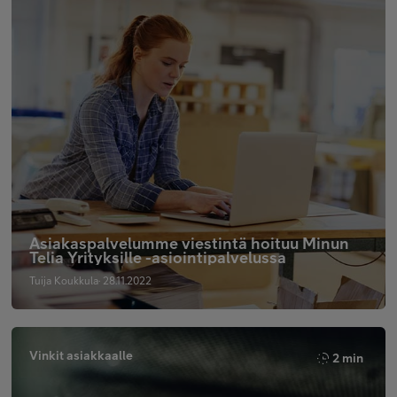
Asiakaspalvelumme viestintä hoituu Minun
Telia Yrityksille -asiointipalvelussa
Tuija Koukkula· 28.11.2022
Vinkit asiakkaalle
2 min