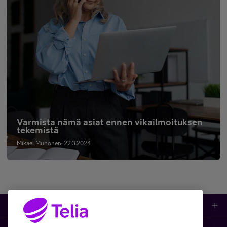
Varmista nämä asiat ennen vikailmoituksen
tekemistä
Mikael Muhonen· 22.3.2024
Tuotteet