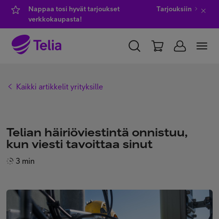
Nappaa tosi hyvät tarjoukset
Tarjouksiin
verkkokaupasta!
YKSITYISILLE
YRITYKSILLE
WHOLESALE
Kaikki artikkelit yrityksille
TELIA FINLAND
Kauppa
Telian häiriöviestintä onnistuu,
kun viesti tavoittaa sinut
IT-palvelut
3 min
Asiakastuki