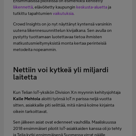
Ensimmäisissä piloteissa on esimerkiksi kehitetty
liikennettä
, elävöitetty kaupungin
keskusta-aluetta
ja
tutkittu tapahtumien
vaikutuksia
.
Crowd Insights on jo nyt näyttänyt kyntensä varsinkin
uutena liikennesuunnittelun kivijalkana. Sen avulla on
pystytty tuottamaan luotettavaa tietoa ihmisten
matkustusmieltymyksistä monta kertaa perinteisiä
metodeita nopeammin.
Nettiin voi kytkeä yli miljardi
laitetta
Kun Telian IoT-yksikön Division X:n myynnin kehitysjohtaja
Kalle Mehtola
aloitti työnsä IoT:n parissa neljä vuotta
sitten, asiakkaille piti selittää, mitä nämä kolme kirjainta
oikein tarkoittavat.
Sen jälkeen asiat ovat edenneet vauhdilla. Maaliskuussa
2018 ensimmäiset pilotit IoT-asiakkaiden kanssa oli jo tehty
ja Telia kytki ensimmäisenä Suomessa virrat päälle