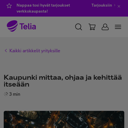
Nappaa tosi hyvät tarjoukset
Tarjouksiin
verkkokaupasta!
YKSITYISILLE
YRITYKSILLE
WHOLESALE
Kaikki artikkelit yrityksille
TELIA FINLAND
Kauppa
Kaupunki mittaa, ohjaa ja kehittää
itseään
IT-palvelut
3 min
Asiakastuki