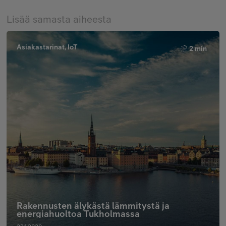
Lisää samasta aiheesta
Asiakastarinat, IoT
2 min
Rakennusten älykästä lämmitystä ja
energiahuoltoa Tukholmassa