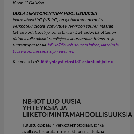
Kuva: JC Gellidon
UUSIA LIIKETOIMINTAMAHDOLLISUUKSIA
Narrowband IoT (NB-IoT) on globaali standardoitu
verkkoteknologia, voit kytkeä verkkoon suuren määrän
laitteita edullisesti ja luotettavasti. Laitteiden lähettämän
datan avulla pääset reaaliajassa seuraamaan toiminta- ja
tuotantoprosessia.
NB-IoT:lla voit seurata infraa, laitteita ja
tuotantoprosesseja älykkäämmin.
Kiinnostuitko?
Jätä yhteystietosi IoT-asiantuntijalle >
NB-IOT LUO UUSIA
YHTEYKSIÄ JA
LIIKETOIMINTAMAHDOLLISUUKSIA
Tutustu globaaliin verkkoteknologiaan, jonka
avulla voit seurata infrastruktuuria, laitteita ja