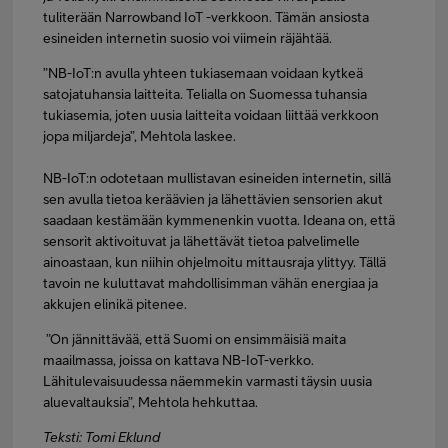
tuliterään Narrowband IoT -verkkoon. Tämän ansiosta
esineiden internetin suosio voi viimein räjähtää.
”NB-IoT:n avulla yhteen tukiasemaan voidaan kytkeä
satojatuhansia laitteita. Telialla on Suomessa tuhansia
tukiasemia, joten uusia laitteita voidaan liittää verkkoon
jopa miljardeja”, Mehtola laskee.
NB-IoT:n odotetaan mullistavan esineiden internetin, sillä
sen avulla tietoa keräävien ja lähettävien sensorien akut
saadaan kestämään kymmenenkin vuotta. Ideana on, että
sensorit aktivoituvat ja lähettävät tietoa palvelimelle
ainoastaan, kun niihin ohjelmoitu mittausraja ylittyy. Tällä
tavoin ne kuluttavat mahdollisimman vähän energiaa ja
akkujen elinikä pitenee.
”On jännittävää, että Suomi on ensimmäisiä maita
maailmassa, joissa on kattava NB-IoT-verkko.
Lähitulevaisuudessa näemmekin varmasti täysin uusia
aluevaltauksia”, Mehtola hehkuttaa.
Teksti: Tomi Eklund