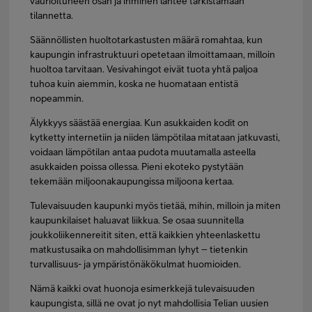
vaurioituneen osan ja ihminen lähtee tarkistamaan
tilannetta.
Säännöllisten huoltotarkastusten määrä romahtaa, kun
kaupungin infrastruktuuri opetetaan ilmoittamaan, milloin
huoltoa tarvitaan. Vesivahingot eivät tuota yhtä paljoa
tuhoa kuin aiemmin, koska ne huomataan entistä
nopeammin.
Älykkyys säästää energiaa. Kun asukkaiden kodit on
kytketty internetiin ja niiden lämpötilaa mitataan jatkuvasti,
voidaan lämpötilan antaa pudota muutamalla asteella
asukkaiden poissa ollessa. Pieni ekoteko pystytään
tekemään miljoonakaupungissa miljoona kertaa.
Tulevaisuuden kaupunki myös tietää, mihin, milloin ja miten
kaupunkilaiset haluavat liikkua. Se osaa suunnitella
joukkoliikennereitit siten, että kaikkien yhteenlaskettu
matkustusaika on mahdollisimman lyhyt – tietenkin
turvallisuus- ja ympäristönäkökulmat huomioiden.
Nämä kaikki ovat huonoja esimerkkejä tulevaisuuden
kaupungista, sillä ne ovat jo nyt mahdollisia Telian uusien