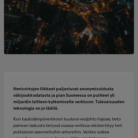
Minun Telia Yrityksille
Inspiroidu
FI
EN
SV
Ihmisvirtojen liikkeet paljastuvat anonymisoidusta
väkijoukkodatasta ja pian Suomessa on puitteet yli
miljardin laitteen kytkemiselle verkkoon. Tulevaisuuden
teknologia on jo täällä.
Kun kaukolämpöverkkoon kuuluva vesijohto hajoaa, tieto
paineen laskusta tietyssä osassa verkkoa rekisteröityy heti
putkistoon asennettuihin antureihin. Verkko sulkee