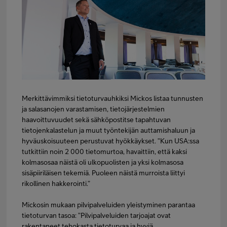
Merkittävimmiksi tietoturvauhkiksi Mickos listaa tunnusten
ja salasanojen varastamisen, tietojärjestelmien
haavoittuvuudet sekä sähköpostitse tapahtuvan
tietojenkalastelun ja muut työntekijän auttamishaluun ja
hyväuskoisuuteen perustuvat hyökkäykset. ”Kun USA:ssa
tutkittiin noin 2 000 tietomurtoa, havaittiin, että kaksi
kolmasosaa näistä oli ulkopuolisten ja yksi kolmasosa
sisäpiiriläisen tekemiä. Puoleen näistä murroista liittyi
rikollinen hakkerointi.”
Mickosin mukaan pilvipalveluiden yleistyminen parantaa
tietoturvan tasoa: ”Pilvipalveluiden tarjoajat ovat
rakentaneet tehokasta tietoturvaa ja hyviä