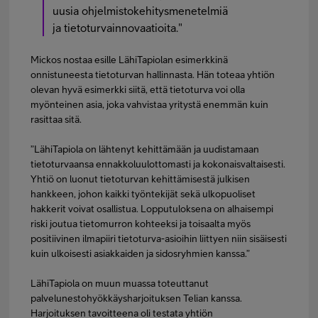
uusia ohjelmistokehitysmenetelmiä
ja tietoturvainnovaatioita."
Mickos nostaa esille LähiTapiolan esimerkkinä
onnistuneesta tietoturvan hallinnasta. Hän toteaa yhtiön
olevan hyvä esimerkki siitä, että tietoturva voi olla
myönteinen asia, joka vahvistaa yritystä enemmän kuin
rasittaa sitä.
”LähiTapiola on lähtenyt kehittämään ja uudistamaan
tietoturvaansa ennakkoluulottomasti ja kokonaisvaltaisesti.
Yhtiö on luonut tietoturvan kehittämisestä julkisen
hankkeen, johon kaikki työntekijät sekä ulkopuoliset
hakkerit voivat osallistua. Lopputuloksena on alhaisempi
riski joutua tietomurron kohteeksi ja toisaalta myös
positiivinen ilmapiiri tietoturva-asioihin liittyen niin sisäisesti
kuin ulkoisesti asiakkaiden ja sidosryhmien kanssa.”
LähiTapiola on muun muassa toteuttanut
palvelunestohyökkäysharjoituksen Telian kanssa.
Harjoituksen tavoitteena oli testata yhtiön