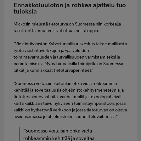
Ennakkoluuloton ja rohkea ajattelu tuo
tuloksia
Mickosin mielestä tietoturva on Suomessa niin korkealla
tasolla, että muut voisivat ottaa meiltä oppia.
”Viestintäviraston Kyberturvallisuuskeskus tekee mallikasta
työtä viestintäverkkojen ja -palveluiden
toimintavarmuuden ja turvallisuuden varmistamiseksi ja
parantamiseksi. Myös kaupallisilla toimijoilla on Suomessa
pitkät ja kunniakkaat tietoturvaperinteet.”
”Suomessa voitaisiin kuitenkin ehkä vielä rohkeammin
kehittää ja soveltaa uusia ohjelmistokehitysmenetelmiä ja
tietoturvainnovaatioita. Vanhat mallit ja teknologiat eivät
kerta kaikkiaan taivu nykyiseen toimintaympäristöön, jossa
kaikki on kytkettynä verkkoon ja jossa tietoturvan on oltava
avainasemassa jo ohjelmistojen suunnitteluvaiheessa.”
”Suomessa voitaisiin ehkä vielä
rohkeammin kehittää ja soveltaa