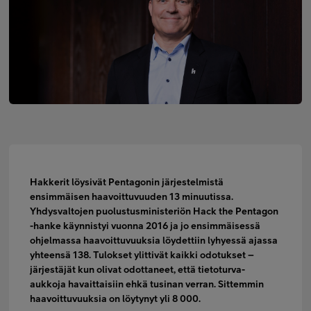
Minun Telia Yrityksille
Inspiroidu
FI
EN
SV
Hakkerit löysivät Pentagonin järjestelmistä
ensimmäisen haavoittuvuuden 13 minuutissa.
Yhdysvaltojen puolustusministeriön Hack the Pentagon
-hanke käynnistyi vuonna 2016 ja jo ensimmäisessä
ohjelmassa haavoittuvuuksia löydettiin lyhyessä ajassa
yhteensä 138. Tulokset ylittivät kaikki odotukset –
järjestäjät kun olivat odottaneet, että tietoturva-
aukkoja havaittaisiin ehkä tusinan verran. Sittemmin
haavoittuvuuksia on löytynyt yli 8 000.