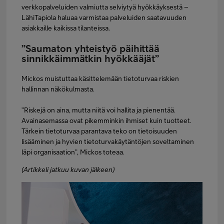
verkkopalveluiden valmiutta selviytyä hyökkäyksestä –
LähiTapiola haluaa varmistaa palveluiden saatavuuden
asiakkaille kaikissa tilanteissa.
”Saumaton yhteistyö päihittää
sinnikkäimmätkin hyökkääjät”
Mickos muistuttaa käsittelemään tietoturvaa riskien
hallinnan näkökulmasta.
”Riskejä on aina, mutta niitä voi hallita ja pienentää.
Avainasemassa ovat pikemminkin ihmiset kuin tuotteet.
Tärkein tietoturvaa parantava teko on tietoisuuden
lisääminen ja hyvien tietoturvakäytäntöjen soveltaminen
läpi organisaation”, Mickos toteaa.
(Artikkeli jatkuu kuvan jälkeen)