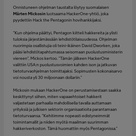
Onnistuneen ohjelman taustalta löytyy suomalaisen
Mårten Mickosin
luotsaama HackerOne-yhtiö, joka
pyydettiin Hack the Pentagonin hovihankkijaksi.
”Kun ohjelma päättyi, Pentagon kiitteli hakkereita ja ylisti
tuloksia järjestämässään lehdistötilaisuudessa. Ohjelman
nuorimpia osallistujia oli teini-ikäinen David Dworken, joka
pääsi lehdistötapahtumassa seisomaan puolustusministerin
viereen”, Mickos kertoo. ”Tämän jälkeen HackerOne
valittiin USA:n puolustusvoimien kahden ison ja jatkuvan
tietoturvaohjelman toimittajaksi. Sopimusten kokonaisarvo
voi nousta yli 30 miljoonaan dollariin.”
Mickosin mukaan HackerOne on perustamisestaan saakka
keskittynyt siihen, miten vapaaehtoiset hakkerit
valjastetaan parhaalla mahdollisella tavalla auttamaan
yrityksiä ja julkisen sektorin organisaatioita parantamaan
tietoturvaansa. ”Kehitimme nopeasti edistyneimmät
toimintamallit ja niiden myötä maailman suurimman
hakkeriverkoston. Tämä huomattiin myös Pentagonissa.”