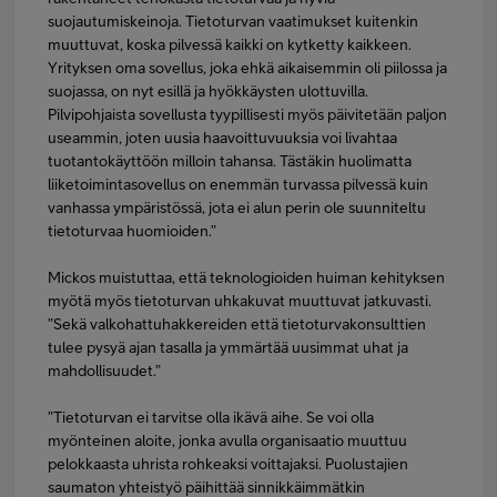
suojautumiskeinoja. Tietoturvan vaatimukset kuitenkin
muuttuvat, koska pilvessä kaikki on kytketty kaikkeen.
Yrityksen oma sovellus, joka ehkä aikaisemmin oli piilossa ja
suojassa, on nyt esillä ja hyökkäysten ulottuvilla.
Pilvipohjaista sovellusta tyypillisesti myös päivitetään paljon
useammin, joten uusia haavoittuvuuksia voi livahtaa
tuotantokäyttöön milloin tahansa. Tästäkin huolimatta
liiketoimintasovellus on enemmän turvassa pilvessä kuin
vanhassa ympäristössä, jota ei alun perin ole suunniteltu
tietoturvaa huomioiden.”
Mickos muistuttaa, että teknologioiden huiman kehityksen
myötä myös tietoturvan uhkakuvat muuttuvat jatkuvasti.
”Sekä valkohattuhakkereiden että tietoturvakonsulttien
tulee pysyä ajan tasalla ja ymmärtää uusimmat uhat ja
mahdollisuudet.”
”Tietoturvan ei tarvitse olla ikävä aihe. Se voi olla
myönteinen aloite, jonka avulla organisaatio muuttuu
pelokkaasta uhrista rohkeaksi voittajaksi. Puolustajien
saumaton yhteistyö päihittää sinnikkäimmätkin