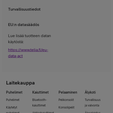
Turvallisuustiedot
EU:n datasäädös
Lue lisää tuotteen datan
käytöstä:
https://www.telia.fi/eu-
data-act
Laitekauppa
Puhelimet
Kaiuttimet
Pelaaminen
Älykoti
Puhelimet
Bluetooth-
Pelikonsolit
Turvallisuus
kaiuttimet
ja valvonta
Käytetyt
Konsolipelit
puhelimet –
Aktiivikaiuttimet
Älyvalaistus