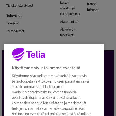
Lasten
Kaikki
Tietokonetarvikkeet
älykellot ja
laitteet
kellopuhelimet
Televisiot
Älysormukset
Televisiot
Älykellojen
TV-tarvikkeet
tarvikkeet
Tietosuoja ja -turva
Käytämme sivustollamme evästeitä
Käytämme sivustollamme evästeitä ja vastaavia
Tilauksen peruuttaminen
teknologioita käyttökokemuksen parantamiseksi
sekä toiminnallisiin, tilastollisiin ja
Käyttöehdot
markkinointitarkoituksiin. Voit hallinnoida
evästevalintojasi alla. Kaikki luokat sisältävät
Evästeiden käyttö
kolmansien osapuolien evästeitä ja merkitsevät
tietojen siirtämistä kolmansille osapuolille. Voit
Toimitusehdot ja palvelukuvaukset
hallinnoida evästeitä tai poistaa ne käytöstä milloin