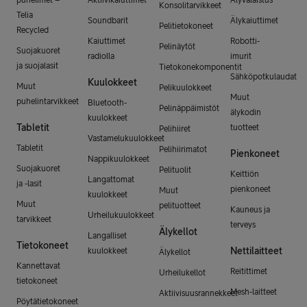
Konsolitarvikkeet
Telia
Soundbarit
Älykaiuttimet
Pelitietokoneet
Recycled
Kaiuttimet
Robotti-
Pelinäytöt
Suojakuoret
radiolla
imurit
ja suojalasit
Tietokonekomponentit
Sähköpotkulaudat
Kuulokkeet
Muut
Pelikuulokkeet
Muut
puhelintarvikkeet
Bluetooth-
Pelinäppäimistöt
älykodin
kuulokkeet
Tabletit
tuotteet
Pelihiiret
Vastamelukuulokkeet
Tabletit
Pelihiirimatot
Pienkoneet
Nappikuulokkeet
Suojakuoret
Pelituolit
Keittiön
Langattomat
ja -lasit
pienkoneet
Muut
kuulokkeet
Muut
pelituotteet
Kauneus ja
Urheilukuulokkeet
tarvikkeet
terveys
Älykellot
Langalliset
Tietokoneet
Nettilaitteet
kuulokkeet
Älykellot
Kannettavat
Reitittimet
Urheilukellot
tietokoneet
Mesh-laitteet
Aktiivisuusrannekkeet
Pöytätietokoneet