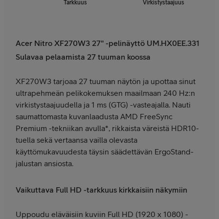
Tarkkuus
Virkistystaajuus
Acer Nitro XF270W3 27" -pelinäyttö UM.HX0EE.331
Sulavaa pelaamista 27 tuuman koossa
XF270W3 tarjoaa 27 tuuman näytön ja upottaa sinut
ultrapehmeän pelikokemuksen maailmaan 240 Hz:n
virkistystaajuudella ja 1 ms (GTG) -vasteajalla. Nauti
saumattomasta kuvanlaadusta AMD FreeSync
Premium -tekniikan avulla*, rikkaista väreistä HDR10-
tuella sekä vertaansa vailla olevasta
käyttömukavuudesta täysin säädettävän ErgoStand-
jalustan ansiosta.
Vaikuttava Full HD -tarkkuus kirkkaisiin näkymiin
Uppoudu eläväisiin kuviin Full HD (1920 x 1080) -