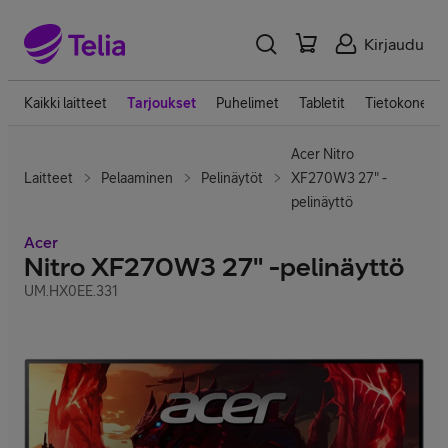
Kirjaudu
Kaikki laitteet
Tarjoukset
Puhelimet
Tabletit
Tietokoneet
Acer Nitro
Laitteet
Pelaaminen
Pelinäytöt
XF270W3 27" -
pelinäyttö
Acer
Nitro XF270W3 27" -pelinäyttö
UM.HX0EE.331