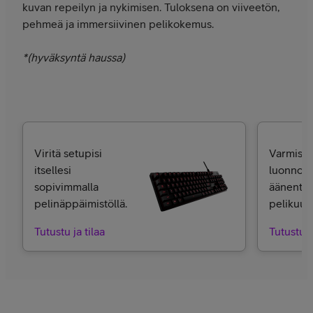
kuvan repeilyn ja nykimisen. Tuloksena on viiveetön,
pehmeä ja immersiivinen pelikokemus.
*(hyväksyntä haussa)
Viritä setupisi
Varmista 
itsellesi
luonnoll
sopivimmalla
äänentoi
pelinäppäimistöllä.
pelikuulo
Tutustu ja tilaa
Tutustu j