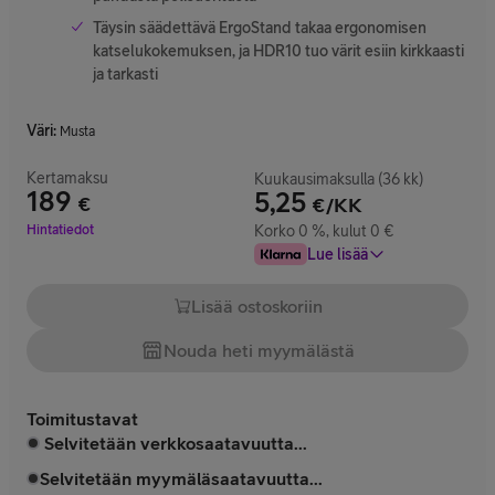
Täysin säädettävä ErgoStand takaa ergonomisen
katselukokemuksen, ja HDR10 tuo värit esiin kirkkaasti
ja tarkasti
Väri
:
Musta
Kertamaksu
Kuukausimaksulla (36 kk)
189
5,25
€
€/KK
Hinta 189 €
Hintatiedot
Korko 0 %, kulut 0 €
Lue lisää
Lisää ostoskoriin
Nouda heti myymälästä
Toimitustavat
Selvitetään verkkosaatavuutta...
Selvitetään myymäläsaatavuutta...