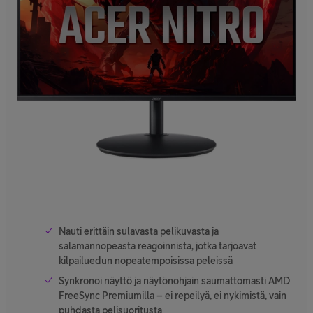
Nauti erittäin sulavasta pelikuvasta ja
salamannopeasta reagoinnista, jotka tarjoavat
kilpailuedun nopeatempoisissa peleissä
Synkronoi näyttö ja näytönohjain saumattomasti AMD
FreeSync Premiumilla – ei repeilyä, ei nykimistä, vain
puhdasta pelisuoritusta