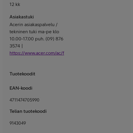
12 kk
Asiakastuki
Acerin asiakaspalvelu /
tekninen tuki ma-pe klo
10.00-17.00 puh. (09) 876
3574 |
https://www.acer.com/ac/fi/FI/content/support
Tuotekoodit
EAN-koodi
4711474705990
Telian tuotekoodi
9143049