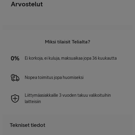
Arvostelut
Miksi tilaisit Telialta?
Ei korkoja, ei kuluja, maksuaikaa jopa 36 kuukautta
Nopea toimitus jopa huomiseksi
Liittymäasiakkaille 3 vuoden takuu valikoituihin
laitteisiin
Tekniset tiedot