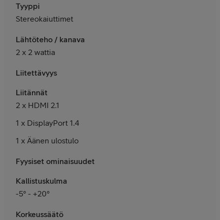
Tyyppi
Stereokaiuttimet
Lähtöteho / kanava
2 x 2 wattia
Liitettävyys
Liitännät
2 x HDMI 2.1
1 x DisplayPort 1.4
1 x Äänen ulostulo
Fyysiset ominaisuudet
Kallistuskulma
-5° - +20°
Korkeussäätö