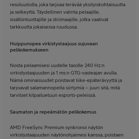
resoluutiolla, joka tarjoaa terävää yksityiskohtaisuutta
ja selkeyttä. Täydellinen valinta pelaajille,
sisällöntuottajille ja striimaajille, jotka vaativat
tarkkuutta jokaisessa ruudussa.
Huippunopea virkistystaajuus sujuvaan
pelikokemukseen
Nosta pelaamisesi uudelle tasolle 240 Hz:n
virkistystaajuuden ja 1 ms:n GTG-vasteajan avulla.
Nämä ominaisuudet poistavat liike-epäterävyyttä ja
tarjoavat salamannopeita siirtymiä – juuri sitä, mitä
tarvitset kilpailuetuun esports-peleissä.
Saumaton ja repeämätön pelikokemus
AMD FreeSync Premium synkronoi näytön
virkistystaajuuden näytönohjaimesi kanssa, poistaen