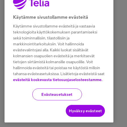
Asiakastuki
Käytämme sivustollamme evästeitä
Minun Telia
Käytämme sivustollamme evästeitä ja vastaavia
teknologioita käyttökokemuksen parantamiseksi
sekä toiminnallisiin, tilastollisiin ja
markkinointitarkoituksiin. Voit hallinnoida
FI
EN
SV
evästevalintojasi alla. Kaikki luokat sisältävät
kolmansien osapuolien evästeitä ja merkitsevät
tietojen siirtämistä kolmansille osapuolille. Voit
hallinnoida evästeitä tai poistaa ne käytöstä milloin
tahansa evästeasetuksissa. Lisätietoja evästeistä saat
evästeitä koskevasta tietosuojaselosteestamme.
Evästeasetukset
Hyväksy evästeet