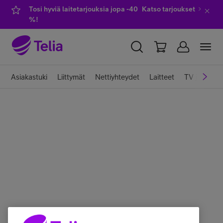
Tosi hyviä laitetarjouksia jopa -40
Katso tarjoukset
%!
YKSITYISILLE
YRITYKSILLE
WHOLESALE
Asiakastuki
Liittymät
Nettiyhteydet
Laitteet
TV ja viihde
TELIA FINLAND
Liittymät ja palvelut
Laitteet
TV ja viihde