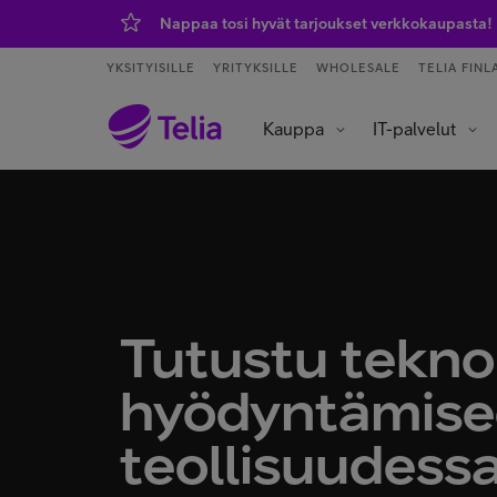
Nappaa tosi hyvät tarjoukset verkkokaupasta!
YKSITYISILLE
YRITYKSILLE
WHOLESALE
TELIA FINL
Kauppa
IT-palvelut
Tietoliikenneverkot ja yhteydet
Asiakaspalvelu ja puhelinvaihde
Data- ja tekoälypalvelut
IoT – esineiden internet
Tutustu tekno
hyödyntämis
teollisuudess