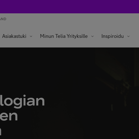
AND
Asiakastuki
Minun Telia Yrityksille
Inspiroidu
logian
een
a