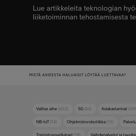
Lue artikkeleita teknologian hy
liiketoiminnan tehostamisesta teo
MISTÄ AIHEESTA HALUAISIT LÖYTÄÄ LUETTAVAA?
Valitse aihe
(602)
5G
(44)
Asiakastarinat
(169
NB-IoT
(14)
Ohjelmistorobotiikka
(13)
Palvelu
Toimistosovellukset
(18)
Vaihdepalvelut ja tavoit