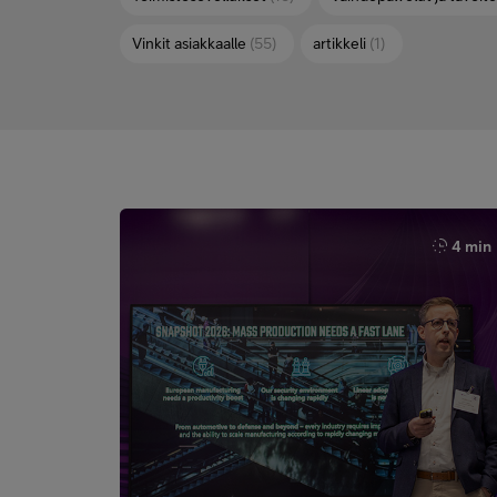
Vinkit asiakkaalle
(55)
artikkeli
(1)
4 min