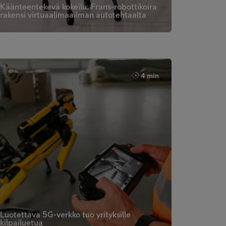
Käänteentekevä kokeilu: Frans-robottikoira
rakensi virtuaalimaailman autotehtaalta
4 min
Luotettava 5G-verkko tuo yrityksille
kilpailuetua