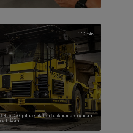
2 min
Telian 5G pitää sulaton tulikuuman kuonan
reitillään