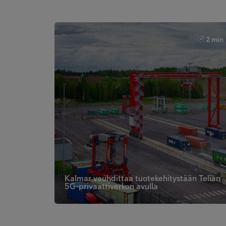
2 min
Kalmar vauhdittaa tuotekehitystään Telian
5G-privaattiverkon avulla