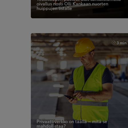
oivallus nosti Olli Kankaan nuorten
huippujen listalle
3 min
Privaattiverkko on täällä – mitä se
mahdollistaa?