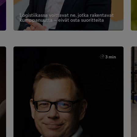
Logistiikassa voittavat ne, jotka rakentavat
kumppanuutta – eivät osta suoritteita
3 min