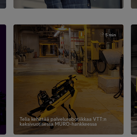
5 min
Telia kehittää palvelurobotiikkaa VTT:n
kaksivuotisessa MURO-hankkeessa