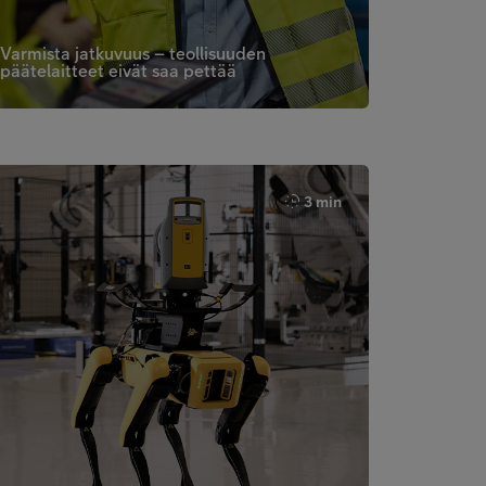
Varmista jatkuvuus – teollisuuden
päätelaitteet eivät saa pettää
3 min