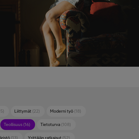
75)
Liittymät
(22)
Moderni työ
(18)
Teollisuus
(16)
Tietoturva
(108)
ristö
(13)
Yrittäjän ratkaisut
(52)