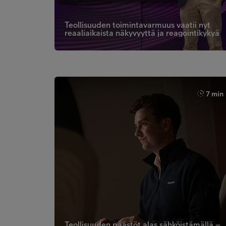
Teollisuuden toimintavarmuus vaatii nyt
reaaliaikaista näkyvyyttä ja reagointikykyä
7 min
Teollisuuden päästöt alas sähköistämällä –