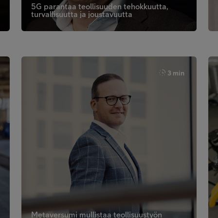
5G parantaa teollisuuden tehokkuutta,
turvallisuutta ja joustavuutta
3 min
Metaversumi mullistaa teollisuustyön