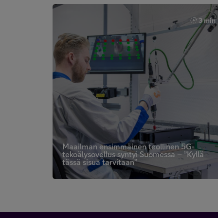
3 min
Maailman ensimmäinen teollinen 5G-
tekoälysovellus syntyi Suomessa – ”Kyllä
tässä sisua tarvitaan”