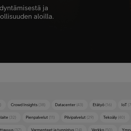
ödyntämisestä ja
llisuuden aloilla.
)
Crowd Insights
(38)
Datacenter
(43)
Etätyö
(16)
IoT
(
laite
(32)
Pienpalvelut
(11)
Pilvipalvelut
(29)
Tekoäly
(40)
ettavuus
(37)
Varmenteet ja tunnistus
(24)
Verkko
(50)
Ympä