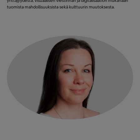
yrittäjyydestä, visuaalisen viestinnän ja digitalisaation mukanaan
Minun Telia Yrityksille
tuomista mahdollisuuksista sekä kulttuurin muutoksesta.
Inspiroidu
FI
EN
SV