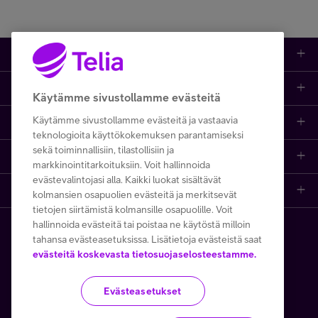
Tuotteet
Asiakastuki
Kauppa
Käytämme sivustollamme evästeitä
Käytämme sivustollamme evästeitä ja vastaavia
Opi ja inspiroidu
Etusivu
IT-palvelut
teknologioita käyttökokemuksen parantamiseksi
sekä toiminnallisiin, tilastollisiin ja
Telia
Kaikki sisällöt
Yhteystiedot
Yrittäjän palvelut
markkinointitarkoituksiin. Voit hallinnoida
evästevalintojasi alla. Kaikki luokat sisältävät
Telia Finland
Telia
Artikkelit
Paikalliset yritysmyyjät
Julkishallinnolle
kolmansien osapuolien evästeitä ja merkitsevät
tietojen siirtämistä kolmansille osapuolille. Voit
hallinnoida evästeitä tai poistaa ne käytöstä milloin
Telia yrityksenä
Telia Cygate
Referenssit
Viat ja häiriöt
Wholesale
tahansa evästeasetuksissa. Lisätietoja evästeistä saat
Copyright Telia Company 2026
evästeitä koskevasta tietosuojaselosteestamme.
Vastuullisuus
Asiakasvinkit
Laskut ja maksaminen
Business
Kaikki hinnat ALV 0 %
Evästeasetukset
Turvaverkko
Webinaarit ja koulutukset
Asiakkuuden hallinta
5G yrityksille
Tietosuoja ja -turva
Käyttöehdot
Evästeiden käyttö