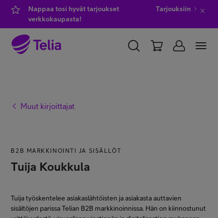
Nappaa tosi hyvät tarjoukset
Tarjouksiin
verkkokaupasta!
YKSITYISILLE
YRITYKSILLE
WHOLESALE
TELIA FINLAND
Muut kirjoittajat
Kauppa
B2B MARKKINOINTI JA SISÄLLÖT
IT-palvelut
Tuija Koukkula
Asiakastuki
Tuija työskentelee asiakaslähtöisten ja asiakasta auttavien
sisältöjen parissa Telian B2B markkinoinnissa. Hän on kiinnostunut