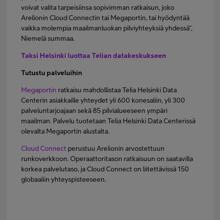
voivat valita tarpeisiinsa sopivimman ratkaisun, joko
Arelionin Cloud Connectin tai Megaportin, tai hyödyntää
vaikka molempia maailmanluokan pilviyhteyksiä yhdessä”,
Niemelä summaa.
Taksi Helsinki luottaa Telian datakeskukseen
Tutustu palveluihin
Megaportin
ratkaisu mahdollistaa Telia Helsinki Data
Centerin asiakkaille yhteydet yli 600 konesaliin, yli 300
palveluntarjoajaan sekä 85 pilvialueeseen ympäri
maailman. Palvelu tuotetaan Telia Helsinki Data Centerissä
olevalta Megaportin alustalta.
Cloud Connect
perustuu Arelionin arvostettuun
runkoverkkoon. Operaattoritason ratkaisuun on saatavilla
korkea palvelutaso, ja Cloud Connect on liitettävissä 150
globaaliin yhteyspisteeseen.