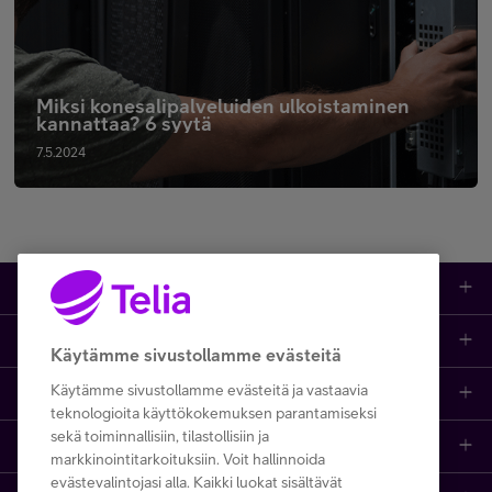
Miksi konesalipalveluiden ulkoistaminen
kannattaa? 6 syytä
7.5.2024
Tuotteet
Asiakastuki
Kauppa
Käytämme sivustollamme evästeitä
Käytämme sivustollamme evästeitä ja vastaavia
Opi ja inspiroidu
Etusivu
IT-palvelut
teknologioita käyttökokemuksen parantamiseksi
sekä toiminnallisiin, tilastollisiin ja
Telia
Kaikki sisällöt
Yhteystiedot
Yrittäjän palvelut
markkinointitarkoituksiin. Voit hallinnoida
evästevalintojasi alla. Kaikki luokat sisältävät