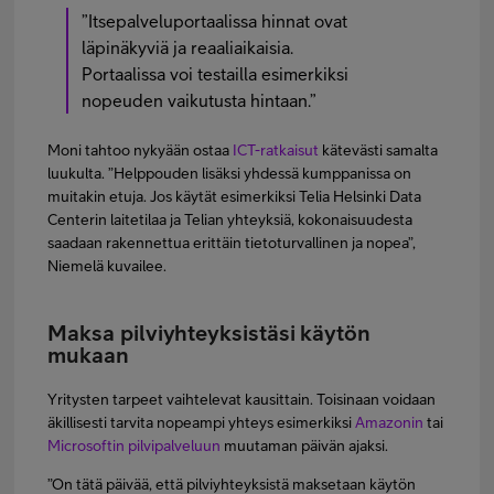
”Itsepalveluportaalissa hinnat ovat
läpinäkyviä ja reaaliaikaisia.
Portaalissa voi testailla esimerkiksi
nopeuden vaikutusta hintaan.”
Moni tahtoo nykyään ostaa
ICT-ratkaisut
kätevästi samalta
luukulta. ”Helppouden lisäksi yhdessä kumppanissa on
muitakin etuja. Jos käytät esimerkiksi Telia Helsinki Data
Centerin laitetilaa ja Telian yhteyksiä, kokonaisuudesta
saadaan rakennettua erittäin tietoturvallinen ja nopea”,
Niemelä kuvailee.
Maksa pilviyhteyksistäsi käytön
mukaan
Yritysten tarpeet vaihtelevat kausittain. Toisinaan voidaan
äkillisesti tarvita nopeampi yhteys esimerkiksi
Amazonin
tai
Microsoftin pilvipalveluun
muutaman päivän ajaksi.
”On tätä päivää, että pilviyhteyksistä maksetaan käytön