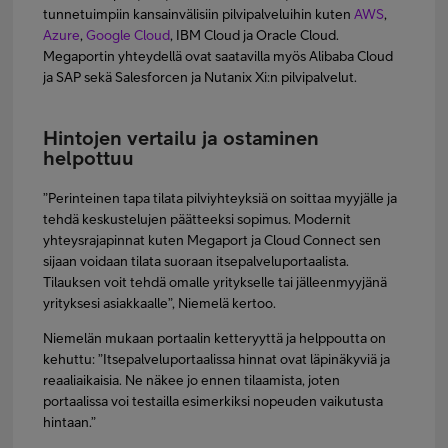
tunnetuimpiin kansainvälisiin pilvipalveluihin kuten
AWS
,
Azure
,
Google Cloud
, IBM Cloud ja Oracle Cloud.
Megaportin yhteydellä ovat saatavilla myös Alibaba Cloud
ja SAP sekä Salesforcen ja Nutanix Xi:n pilvipalvelut.
Hintojen vertailu ja ostaminen
helpottuu
”Perinteinen tapa tilata pilviyhteyksiä on soittaa myyjälle ja
tehdä keskustelujen päätteeksi sopimus. Modernit
yhteysrajapinnat kuten Megaport ja Cloud Connect sen
sijaan voidaan tilata suoraan itsepalveluportaalista.
Tilauksen voit tehdä omalle yritykselle tai jälleenmyyjänä
yrityksesi asiakkaalle”, Niemelä kertoo.
Niemelän mukaan portaalin ketteryyttä ja helppoutta on
kehuttu: ”Itsepalveluportaalissa hinnat ovat läpinäkyviä ja
reaaliaikaisia. Ne näkee jo ennen tilaamista, joten
portaalissa voi testailla esimerkiksi nopeuden vaikutusta
hintaan.”