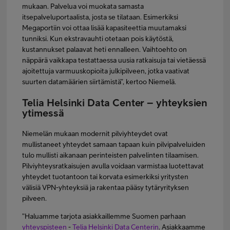
mukaan. Palvelua voi muokata samasta
itsepalveluportaalista, josta se tilataan. Esimerkiksi
Megaportiin voi ottaa lisää kapasiteettia muutamaksi
tunniksi. Kun ekstravauhti otetaan pois käytöstä,
kustannukset palaavat heti ennalleen. Vaihtoehto on
näppärä vaikkapa testattaessa uusia ratkaisuja tai vietäessä
ajoitettuja varmuuskopioita julkipilveen, jotka vaativat
suurten datamäärien siirtämistä”, kertoo Niemelä.
Telia Helsinki Data Center – yhteyksien
ytimessä
Niemelän mukaan modernit pilviyhteydet ovat
mullistaneet yhteydet samaan tapaan kuin pilvipalveluiden
tulo mullisti aikanaan perinteisten palvelinten tilaamisen.
Pilviyhteysratkaisujen avulla voidaan varmistaa luotettavat
yhteydet tuotantoon tai korvata esimerkiksi yritysten
välisiä VPN-yhteyksiä ja rakentaa pääsy tytäryrityksen
pilveen.
”Haluamme tarjota asiakkaillemme Suomen parhaan
yhteyspisteen
-
Telia Helsinki Data Centerin
. Asiakkaamme