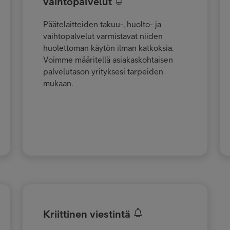
vaihtopalvelut
Päätelaitteiden takuu-, huolto- ja
vaihtopalvelut varmistavat niiden
huolettoman käytön ilman katkoksia.
Voimme määritellä asiakaskohtaisen
palvelutason yrityksesi tarpeiden
mukaan.
Kriittinen viestintä