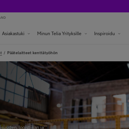
AND
Asiakastuki
Minun Telia Yrityksille
Inspiroidu
ut
/
Päätelaitteet kenttätyöhön
llisuuden, logistiikan ja