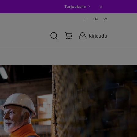
Tarjouksiin
FI
EN
SV
Kirjaudu