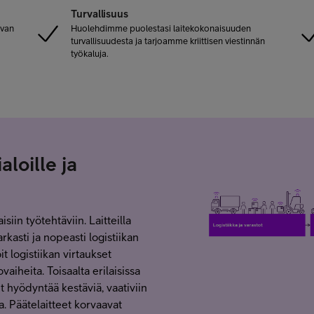
Turvallisuus
avan
Huolehdimme puolestasi laitekokonaisuuden
turvallisuudesta ja tarjoamme kriittisen viestinnän
työkaluja.
aloille ja
isiin työtehtäviin. Laitteilla
rkasti ja nopeasti logistiikan
t logistiikan virtaukset
vaiheita. Toisaalta erilaisissa
t hyödyntää kestäviä, vaativiin
a. Päätelaitteet korvaavat