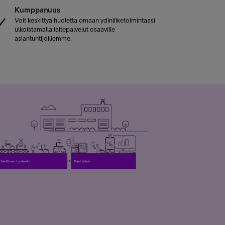
Kumppanuus
Voit keskittyä huoletta omaan ydinliiketoimintaasi
ulkoistamalla laitepalvelut osaaville
asiantuntijoillemme.