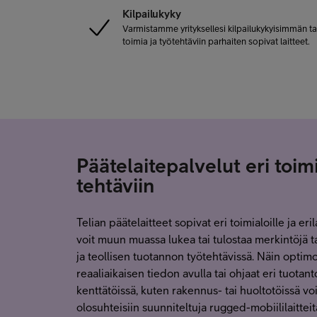
Kilpailukyky
Varmistamme yrityksellesi kilpailukykyisimmän t
toimia ja työtehtäviin parhaiten sopivat laitteet.
Päätelaitepalvelut eri toimi
tehtäviin
Telian päätelaitteet sopivat eri toimialoille ja erila
voit muun muassa lukea tai tulostaa merkintöjä ta
ja teollisen tuotannon työtehtävissä. Näin optimoi
reaaliaikaisen tiedon avulla tai ohjaat eri tuotanto
kenttätöissä, kuten rakennus- tai huoltotöissä voi
olosuhteisiin suunniteltuja rugged-mobiililaitteit