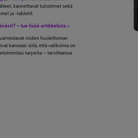
tteet, kannettavat tulostimet sekä
et ja -tabletit.
västi? – lue lisää artikkelista
t varmistavat niiden huolettoman
at kanssasi siitä, että valikoima on
etoimintasi tarpeita – tarvittaessa