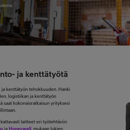
uutena.
nto- ja kenttätyötä
on ja kenttätyön tehokkuuden. Hanki
uden, logistiikan ja kenttätyön
lä saat kokonaisratkaisun yrityksesi
llintaan.
ttavasti laitteet eri työtehtäviin
ng
ja
Honeywell
,
mukaan lukien