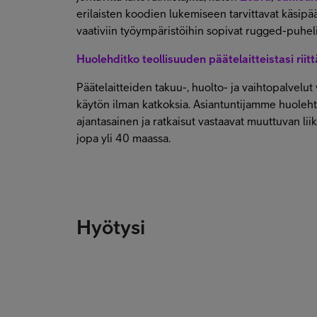
erilaisten koodien lukemiseen tarvittavat käsipää
vaativiin työympäristöihin sopivat rugged-puhelim
Huolehditko teollisuuden päätelaitteistasi riittä
Päätelaitteiden takuu-, huolto- ja vaihtopalvelu
käytön ilman katkoksia. Asiantuntijamme huolehtiv
ajantasainen ja ratkaisut vastaavat muuttuvan liik
jopa yli 40 maassa.
Hyötysi