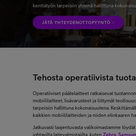
kenttätyön tarpeisiin yhtenä hallittuna kokonais
JÄTÄ YHTEYDENOTTOPYYNTÖ
Tehosta operatiivista tuota
Operatiiviset päätelaitteet ratkaisevat tuotann
mobiililaitteet, lisävarusteet ja liittymät teollisu
tarpeisiin hallittuna kokonaisuutena. Keskittämäl
kaikkien mobiililaitteiden ja niiden elinkaaren ha
Jatkuvasti laajentuvasta valikoimastamme löydät ka
johtavilta laitevalmistajilta, kuten
Zebra
,
Samsu