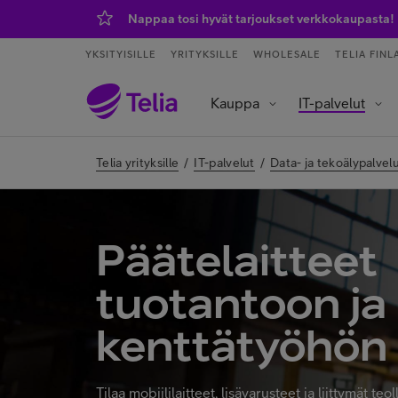
Nappaa tosi hyvät tarjoukset verkkokaupasta!
YKSITYISILLE
YRITYKSILLE
WHOLESALE
TELIA FINL
Kauppa
IT-palvelut
Tietoliikenneverkot ja yhteydet
Asiakaspalvelu ja puhelinvaihde
Data- ja tekoälypalvelut
IoT – esineiden internet
Telia yrityksille
/
IT-palvelut
/
Data- ja tekoälypalvel
Päätelaitteet
tuotantoon ja
kenttätyöhön
Tilaa mobiililaitteet, lisävarusteet ja liittymät teo