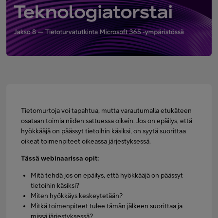
Minun Telia Yrityksille
Inspiroidu
FI
EN
SV
Tietomurtoja voi tapahtua, mutta varautumalla etukäteen
osataan toimia niiden sattuessa oikein. Jos on epäilys, että
hyökkääjä on päässyt tietoihin käsiksi, on syytä suorittaa
oikeat toimenpiteet oikeassa järjestyksessä.
Tässä webinaarissa opit:
Mitä tehdä jos on epäilys, että hyökkääjä on päässyt
tietoihin käsiksi?
Miten hyökkäys keskeytetään?
Mitkä toimenpiteet tulee tämän jälkeen suorittaa ja
missä järjestyksessä?