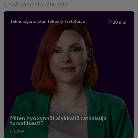
Lisää samasta aiheesta
Teknologiatorstai, Tekoäly, Tietoturva
20 min
Miten hyödynnät älykkäitä ratkaisuja
turvallisesti?
6.3.2024