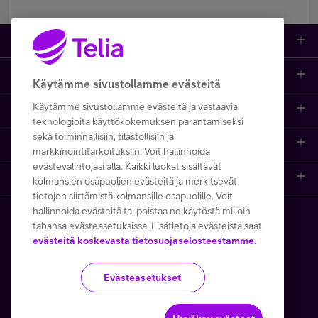
Tuotteet
Asiakastuki
Kauppa
Käytämme sivustollamme evästeitä
Käytämme sivustollamme evästeitä ja vastaavia
Opi ja inspiroidu
Etusivu
IT-palvelut
teknologioita käyttökokemuksen parantamiseksi
sekä toiminnallisiin, tilastollisiin ja
Telia
Kaikki sisällöt
Yhteystiedot
Yrittäjän palvelut
markkinointitarkoituksiin. Voit hallinnoida
evästevalintojasi alla. Kaikki luokat sisältävät
Telia Finland
Telia
Artikkelit
Paikalliset yritysmyyjät
Julkishallinnolle
kolmansien osapuolien evästeitä ja merkitsevät
tietojen siirtämistä kolmansille osapuolille. Voit
hallinnoida evästeitä tai poistaa ne käytöstä milloin
Telia yrityksenä
Telia Cygate
Referenssit
Viat ja häiriöt
Wholesale
tahansa evästeasetuksissa. Lisätietoja evästeistä saat
Copyright Telia Company 2026
evästeitä koskevasta tietosuojaselosteestamme.
Vastuullisuus
Asiakasvinkit
Laskut ja maksaminen
Business
Kaikki hinnat ALV 0 %
Evästeasetukset
Turvaverkko
Webinaarit ja koulutukset
Asiakkuuden hallinta
5G yrityksille
Tietosuoja ja -turva
Käyttöehdot
Evästeiden käyttö
Töissä Telialla