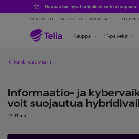
Nappaa tosi hyvät tarjoukset verkkokaupasta!
YKSITYISILLE
YRITYKSILLE
WHOLESALE
TELIA FINL
Kauppa
IT-palvelut
Tietoliikenneverkot ja yhteydet
Asiakaspalvelu ja puhelinvaihde
Data- ja tekoälypalvelut
IoT – esineiden internet
Kaikki webinaarit
Informaatio- ja kyberva
voit suojautua hybridiva
31 min