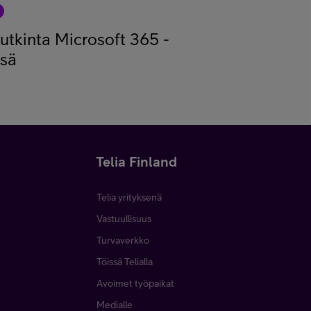
tutkinta Microsoft 365 -
ssä
Telia Finland
Telia yrityksenä
Vastuullisuus
Turvaverkko
Töissä Telialla
Avoimet työpaikat
Medialle