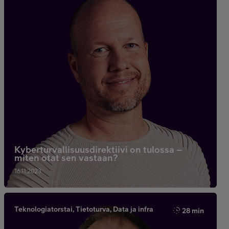
Kyberturvallisuusdirektiivi on tulossa –
miten otat sen vastaan?
16.11.2023
Teknologiatorstai, Tietoturva, Data ja infra
28 min