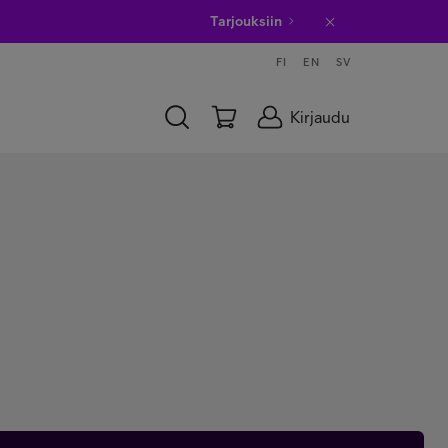
Tarjouksiin
FI
EN
SV
Kirjaudu