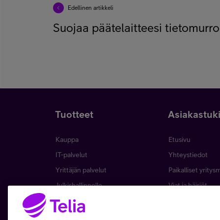
Edellinen artikkeli
Suojaa päätelaitteesi tietomurro
Tuotteet
Asiakastuk
Kauppa
Etusivu
IT-palvelut
Yhteystiedot
Yrittäjän palvelut
Paikalliset yritys
Julkishallinnolle
Viat ja häiriöt
Wholesale
Laskut ja maksa
Business
Asiakkuuden hall