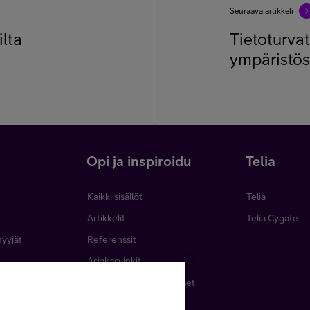
Seuraava artikkeli
ilta
Tietoturva
ympäristö
i
Opi ja inspiroidu
Telia
Kaikki sisällöt
Telia
Artikkelit
Telia Cygate
myyjät
Referenssit
Asiakasvinkit
minen
Webinaarit ja koulutukset
inta
Podcastit