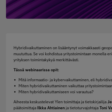
Hybridivaikuttaminen on lisääntynyt voimakkaasti geopoli
muututtua. Se voi kohdistua yritystoimintaan monella eri t
yrityksen toimintakykyä merkittävästi.
Tässä webinaarissa opit:
Mitä informaatio- ja kybervaikuttaminen, eli hybridiv
Miten hybridivaikuttaminen vaikuttaa yritystoimintaan
Miten hybridivaikuttamiseen voi varautua?
Aiheesta keskustelevat Ylen toimittaja ja tietokirjailija
Je
päätoimittaja
Ilkka Ahtiainen
ja tietoturvajohtaja
Toni V