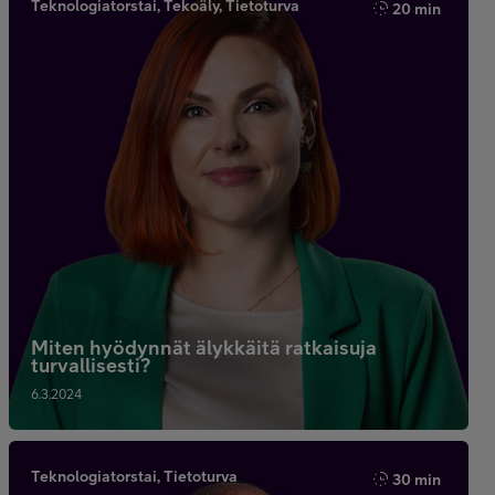
Teknologiatorstai, Tekoäly, Tietoturva
20 min
Miten hyödynnät älykkäitä ratkaisuja
turvallisesti?
6.3.2024
Teknologiatorstai, Tietoturva
30 min