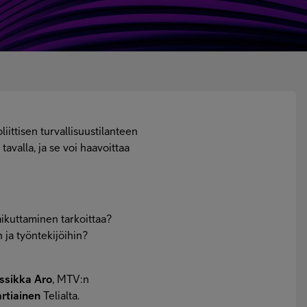
ittisen turvallisuustilanteen
avalla, ja se voi haavoittaa
aikuttaminen tarkoittaa?
 ja työntekijöihin?
ssikka Aro
, MTV:n
artiainen
Telialta.