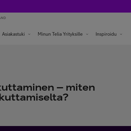
AND
Asiakastuki
Minun Telia Yrityksille
Inspiroidu
ikuttaminen – miten
ikuttamiselta?