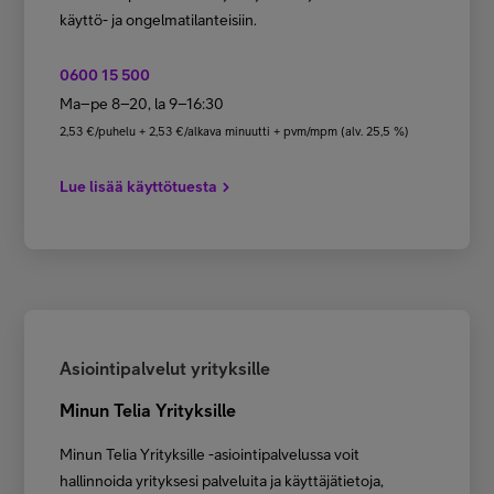
käyttö- ja ongelmatilanteisiin.
0600 15 500
Ma–pe 8–20, la 9–16:30
2,53 €/puhelu + 2,53 €/alkava minuutti + pvm/mpm (alv. 25,5 %)
Lue lisää käyttötuesta
Asiointipalvelut yrityksille
Minun Telia Yrityksille
Minun Telia Yrityksille -asiointipalvelussa voit
hallinnoida yrityksesi palveluita ja käyttäjätietoja,