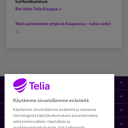
karttanäkymässä.
Etsi lähin Telia Kauppa
Näin palvelemme yrityksiä Kaupoissa – katso vinkit
Tuotteet
Asiakastuki
Kauppa
Käytämme sivustollamme evästeitä
Käytämme sivustollamme evästeitä ja vastaavia
Opi ja inspiroidu
Etusivu
IT-palvelut
teknologioita käyttökokemuksen parantamiseksi
sekä toiminnallisiin, tilastollisiin ja
Telia
Kaikki sisällöt
Yhteystiedot
Yrittäjän palvelut
markkinointitarkoituksiin. Voit hallinnoida