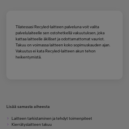
Minun Telia Yrityksille
Inspiroidu
Tilatessasi Recyled-laitteen palveluna voit valita
palvelulaiteelle sen ostohetkellä vakuutuksen, joka
kattaa laitteelle äkilliset ja odottamattomat vauriot.
Takuu on voimassa laitteen koko sopimuskauden ajan.
FI
EN
SV
Vakuutus ei kata Recyled-laitteen akun tehon
heikentymistä.
Lisää samasta aiheesta
Laitteen tarkistaminen ja tehdyt toimenpiteet
Kierrätyslaitteen takuu