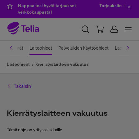
Nappaa tosi hyvät tarjoukset
Tarjouksiin
verkkokaupasta!
YKSITYISILLE
YRITYKSILLE
WHOLESALE
ettiliittymät
Laiteohjeet
Palveluiden käyttöohjeet
Laskut ja 
TELIA FINLAND
Laiteohjeet
/
Kierrätyslaitteen vakuutus
Kauppa
Takaisin
IT-palvelut
Kierrätyslaitteen vakuutus
Asiakastuki
Tämä ohje on yritysasiakkaille