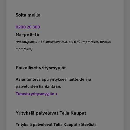
Soita meille
0200 20 300
Ma–pe 8–16
(94 snt/puhelu + 54 snt/alkava min, alv 0 % +mpm/pvm, jonotus
mpm/pvm)
Paikalliset yritysmyyjät
Asiantunteva apu yrityksesi laitteiden ja
palveluiden hankintaan.
Tutustu yritysmyyjiin
Yrityksiä palvelevat Telia Kaupat
Yrityksiä palvelevat Telia Kaupat kätevästi