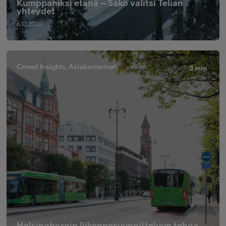
Kumppaniksi etänä – Sako valitsi Telian
yhteydet
6.10.2020
Crowd Insights, Asiakastarinat
3 min
Helsingborgin liikennesuunnitteluun tehoa