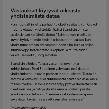
Vastaukset löytyvät oikeasta
yhdistelmästä dataa
Pian huomattiin, että parhaat tulokset saadaan, kun Crowd
Insights -dataan yhdistetään lisäksi Scandicin omista
asiakkaistaan keräämää tietoa. ”Saimme varsin selkeän
kuvan hyödyntämättömästä asiakaspotentiaalista, kun
yhdistimme omaan dataamme tiedon siitä, kuinka paljon
ihmisiä yöpyi hotelliemme ulkopuolella mutta niiden
vaikutusalueella”, Borg selostaa.
Scandicin pilotista Telialla vastannut myynti- ja
kehitysjohtaja Petri Seppänen vahvistaa, että datojen
yhdistäminen tuo usein parhaan lopputuloksen: ”Dataa on
saatavilla valtavasti, eikä suurimmasta osasta ole asiakkaalle
mitään hyötyä. Tietomassasta täytyy pystyä suodattamaan
oleellinen osa, ja datoja yhdistelemällä voidaan päästä
arvokkaimpiin tuloksiin. Olemme asiakkaidemme apuna
sekä datan keräämisessä että sen jalostamisessa.”
(teksti jatkuu kuvan alla)