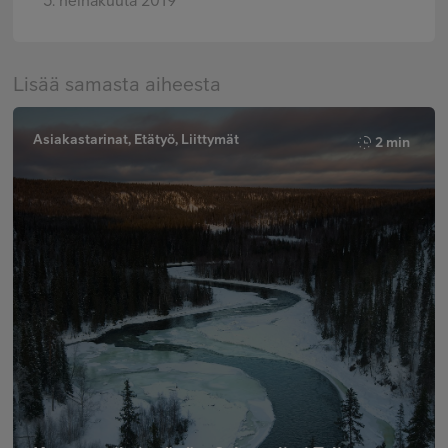
5. heinäkuuta 2019
Lisää samasta aiheesta
Asiakastarinat, Etätyö, Liittymät
2 min