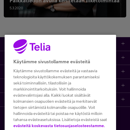
Paikkatiedon avulla kehitetään liiketoimintaa
5.3.2020
Tuotteet
Asiakastuki
Kauppa
Käytämme sivustollamme evästeitä
Käytämme sivustollamme evästeitä ja vastaavia
Opi ja inspiroidu
Etusivu
IT-palvelut
teknologioita käyttökokemuksen parantamiseksi
sekä toiminnallisiin, tilastollisiin ja
Telia
Kaikki sisällöt
Yhteystiedot
Yrittäjän palvelut
markkinointitarkoituksiin. Voit hallinnoida
evästevalintojasi alla. Kaikki luokat sisältävät
Telia Finland
Telia
Artikkelit
Paikalliset yritysmyyjät
Julkishallinnolle
kolmansien osapuolien evästeitä ja merkitsevät
tietojen siirtämistä kolmansille osapuolille. Voit
hallinnoida evästeitä tai poistaa ne käytöstä milloin
Telia yrityksenä
Telia Cygate
Referenssit
Viat ja häiriöt
Wholesale
tahansa evästeasetuksissa. Lisätietoja evästeistä saat
Copyright Telia Company 2026
evästeitä koskevasta tietosuojaselosteestamme.
Vastuullisuus
Asiakasvinkit
Laskut ja maksaminen
Business