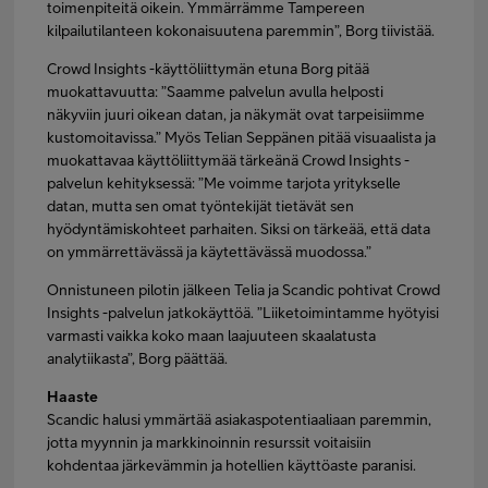
toimenpiteitä oikein. Ymmärrämme Tampereen
kilpailutilanteen kokonaisuutena paremmin”, Borg tiivistää.
Crowd Insights -käyttöliittymän etuna Borg pitää
muokattavuutta: ”Saamme palvelun avulla helposti
näkyviin juuri oikean datan, ja näkymät ovat tarpeisiimme
kustomoitavissa.” Myös Telian Seppänen pitää visuaalista ja
muokattavaa käyttöliittymää tärkeänä Crowd Insights -
palvelun kehityksessä: ”Me voimme tarjota yritykselle
datan, mutta sen omat työntekijät tietävät sen
hyödyntämiskohteet parhaiten. Siksi on tärkeää, että data
on ymmärrettävässä ja käytettävässä muodossa.”
Onnistuneen pilotin jälkeen Telia ja Scandic pohtivat Crowd
Insights -palvelun jatkokäyttöä. ”Liiketoimintamme hyötyisi
varmasti vaikka koko maan laajuuteen skaalatusta
analytiikasta”, Borg päättää.
Haaste
Scandic halusi ymmärtää asiakaspotentiaaliaan paremmin,
jotta myynnin ja markkinoinnin resurssit voitaisiin
kohdentaa järkevämmin ja hotellien käyttöaste paranisi.