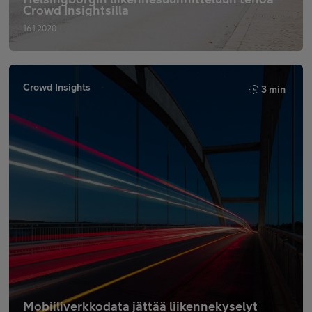
Crowd Insightsilla
16.1.2020
Crowd Insights
3 min
Mobiiliverkkodata jättää liikennekyselyt