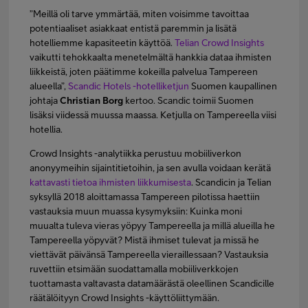
”Meillä oli tarve ymmärtää, miten voisimme tavoittaa
potentiaaliset asiakkaat entistä paremmin ja lisätä
hotelliemme kapasiteetin käyttöä.
Telian Crowd Insights
vaikutti tehokkaalta menetelmältä hankkia dataa ihmisten
liikkeistä, joten päätimme kokeilla palvelua Tampereen
alueella”,
Scandic Hotels -hotelliketjun
Suomen kaupallinen
johtaja
Christian Borg
kertoo. Scandic toimii Suomen
lisäksi viidessä muussa maassa. Ketjulla on Tampereella viisi
hotellia.
Crowd Insights -analytiikka perustuu mobiiliverkon
anonyymeihin sijaintitietoihin, ja sen avulla voidaan kerätä
kattavasti tietoa ihmisten liikkumisesta
. Scandicin ja Telian
syksyllä 2018 aloittamassa Tampereen pilotissa haettiin
vastauksia muun muassa kysymyksiin: Kuinka moni
muualta tuleva vieras yöpyy Tampereella ja millä alueilla he
Tampereella yöpyvät? Mistä ihmiset tulevat ja missä he
viettävät päivänsä Tampereella vieraillessaan? Vastauksia
ruvettiin etsimään suodattamalla mobiiliverkkojen
tuottamasta valtavasta datamäärästä oleellinen Scandicille
räätälöityyn Crowd Insights -käyttöliittymään.