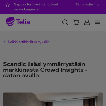
Nappaa tosi hyvät tarjoukset
Tarjouksiin
verkkokaupasta!
YKSITYISILLE
YRITYKSILLE
WHOLESALE
Kaikki artikkelit yrityksille
TELIA FINLAND
Kauppa
Scandic lisäsi ymmärrystään
markkinasta Crowd Insights -
datan avulla
IT-palvelut
Asiakastuki