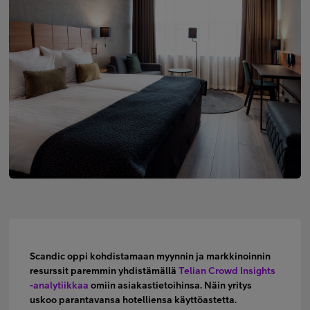
Minun Telia Yrityksille
Inspiroidu
FI
EN
SV
Scandic oppi kohdistamaan myynnin ja markkinoinnin
resurssit paremmin yhdistämällä
Telian Crowd Insights
-analytiikkaa
omiin asiakastietoihinsa. Näin yritys
uskoo parantavansa hotelliensa käyttöastetta.