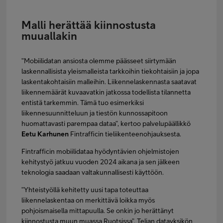
Malli herättää kiinnostusta
muuallakin
”Mobiilidatan ansiosta olemme päässeet siirtymään
laskennallisista yleismalleista tarkkoihin tiekohtaisiin ja jopa
laskentakohtaisiin malleihin. Liikennelaskennasta saatavat
liikennemäärät kuvaavatkin jatkossa todellista tilannetta
entistä tarkemmin. Tämä tuo esimerkiksi
liikennesuunnitteluun ja tiestön kunnossapitoon
huomattavasti parempaa dataa”, kertoo palvelupäällikkö
Eetu Karhunen
Fintrafficin tieliikenteenohjauksesta.
Fintrafficin mobiilidataa hyödyntävien ohjelmistojen
kehitystyö jatkuu vuoden 2024 aikana ja sen jälkeen
teknologia saadaan valtakunnallisesti käyttöön.
”Yhteistyöllä kehitetty uusi tapa toteuttaa
liikennelaskentaa on merkittävä loikka myös
pohjoismaisella mittapuulla. Se onkin jo herättänyt
kiinnostusta muun muassa Ruotsissa”, Telian datayksikön