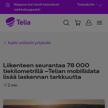
Nappaa tosi hyvät tarjoukset
Tarjouksiin
verkkokaupasta!
YKSITYISILLE
YRITYKSILLE
WHOLESALE
Kaikki artikkelit yrityksille
TELIA FINLAND
Kauppa
Liikenteen seurantaa 78 000
tiekilometrillä –Telian mobiilidata
lisää laskennan tarkkuutta
IT-palvelut
2 min
Asiakastuki