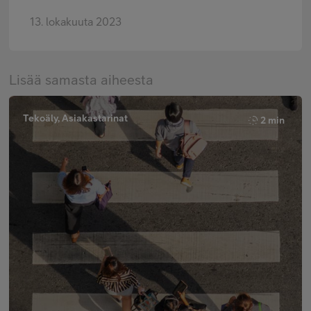
13. lokakuuta 2023
Lisää samasta aiheesta
Tekoäly, Asiakastarinat
2 min