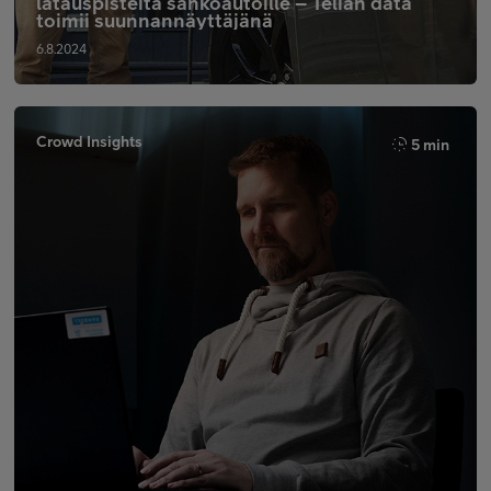
latauspisteitä sähköautoille – Telian data
toimii suunnannäyttäjänä
6.8.2024
Crowd Insights
5 min