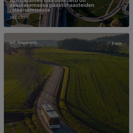
Ajantasainen liikkumistieto on
avainasemassa päästöhaasteiden
ratkaisemisessa
28.3.2022
IoT, Ympäristö
3 min