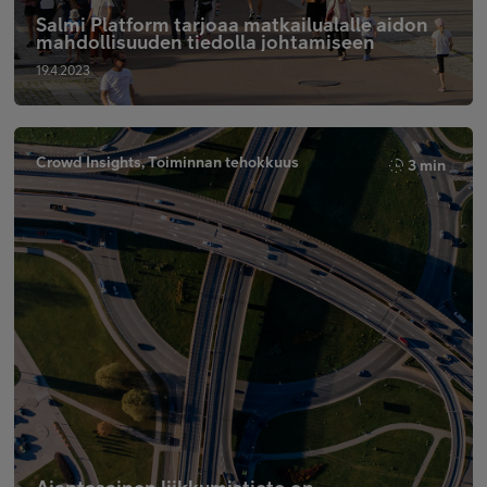
Salmi Platform tarjoaa matkailualalle aidon
mahdollisuuden tiedolla johtamiseen
19.4.2023
Crowd Insights, Toiminnan tehokkuus
3 min