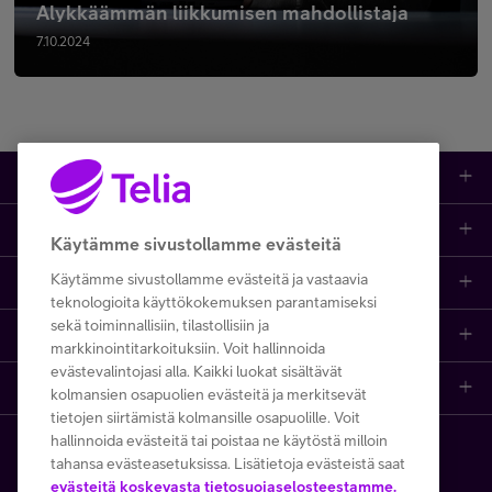
Älykkäämmän liikkumisen mahdollistaja
7.10.2024
Tuotteet
Asiakastuki
Kauppa
Käytämme sivustollamme evästeitä
Käytämme sivustollamme evästeitä ja vastaavia
Opi ja inspiroidu
Etusivu
IT-palvelut
teknologioita käyttökokemuksen parantamiseksi
sekä toiminnallisiin, tilastollisiin ja
Telia
Kaikki sisällöt
Yhteystiedot
Yrittäjän palvelut
markkinointitarkoituksiin. Voit hallinnoida
evästevalintojasi alla. Kaikki luokat sisältävät
Telia Finland
Telia
Artikkelit
Paikalliset yritysmyyjät
Julkishallinnolle
kolmansien osapuolien evästeitä ja merkitsevät
tietojen siirtämistä kolmansille osapuolille. Voit
hallinnoida evästeitä tai poistaa ne käytöstä milloin
Telia yrityksenä
Telia Cygate
Referenssit
Viat ja häiriöt
Wholesale
tahansa evästeasetuksissa. Lisätietoja evästeistä saat
Copyright Telia Company 2026
evästeitä koskevasta tietosuojaselosteestamme.