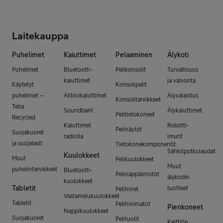
Laitekauppa
Puhelimet
Kaiuttimet
Pelaaminen
Älykoti
Puhelimet
Bluetooth-
Pelikonsolit
Turvallisuus
kaiuttimet
ja valvonta
Käytetyt
Konsolipelit
puhelimet –
Aktiivikaiuttimet
Älyvalaistus
Konsolitarvikkeet
Telia
Soundbarit
Älykaiuttimet
Pelitietokoneet
Recycled
Kaiuttimet
Robotti-
Pelinäytöt
Suojakuoret
radiolla
imurit
ja suojalasit
Tietokonekomponentit
Sähköpotkulaudat
Kuulokkeet
Muut
Pelikuulokkeet
Muut
puhelintarvikkeet
Bluetooth-
Pelinäppäimistöt
älykodin
kuulokkeet
Tabletit
tuotteet
Pelihiiret
Vastamelukuulokkeet
Tabletit
Pelihiirimatot
Pienkoneet
Nappikuulokkeet
Suojakuoret
Pelituolit
Keittiön