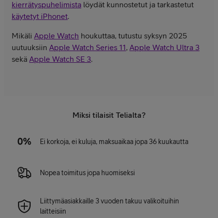
kierrätyspuhelimista
löydät kunnostetut ja tarkastetut
käytetyt iPhonet
.
Mikäli
Apple Watch
houkuttaa, tutustu syksyn 2025
uutuuksiin
Apple Watch Series 11
,
Apple Watch Ultra 3
sekä
Apple Watch SE 3
.
Miksi tilaisit Telialta?
Ei korkoja, ei kuluja, maksuaikaa jopa 36 kuukautta
Nopea toimitus jopa huomiseksi
Liittymäasiakkaille 3 vuoden takuu valikoituihin
laitteisiin