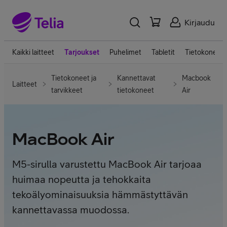
Kirjaudu
Kaikki laitteet
Tarjoukset
Puhelimet
Tabletit
Tietokoneet
Tietokoneet ja
Kannettavat
Macbook
Laitteet
tarvikkeet
tietokoneet
Air
MacBook Air
M5-sirulla varustettu MacBook Air tarjoaa
huimaa nopeutta ja tehokkaita
tekoälyominaisuuksia hämmästyttävän
kannettavassa muodossa.