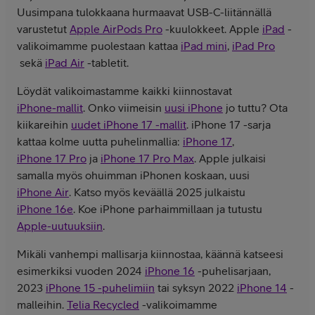
Uusimpana tulokkaana hurmaavat USB-C-liitännällä
varustetut
Apple AirPods Pro
-kuulokkeet. Apple
iPad
-
valikoimamme puolestaan kattaa
iPad mini
,
iPad Pro
sekä
iPad Air
-tabletit.
Löydät valikoimastamme kaikki kiinnostavat
iPhone-mallit
. Onko viimeisin
uusi iPhone
jo tuttu? Ota
kiikareihin
uudet iPhone 17 -mallit
. iPhone 17 -sarja
kattaa kolme uutta puhelinmallia:
iPhone 17
,
iPhone 17 Pro
ja
iPhone 17 Pro Max
. Apple julkaisi
samalla myös ohuimman iPhonen koskaan, uusi
iPhone Air
. Katso myös keväällä 2025 julkaistu
iPhone 16e
. Koe iPhone parhaimmillaan ja tutustu
Apple-uutuuksiin
.
Mikäli vanhempi mallisarja kiinnostaa, käännä katseesi
esimerkiksi vuoden 2024
iPhone 16
-puhelisarjaan,
2023
iPhone 15 -puhelimiin
tai syksyn 2022
iPhone 14
-
malleihin.
Telia Recycled
-valikoimamme