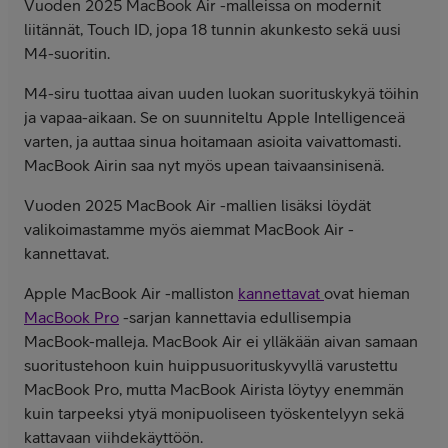
Vuoden 2025 MacBook Air -malleissa on modernit
liitännät, Touch ID, jopa 18 tunnin akunkesto sekä uusi
M4-suoritin.
M4-siru tuottaa aivan uuden luokan suoritus­kykyä töihin
ja vapaa-aikaan. Se on suunniteltu Apple Intelligenceä
varten, ja auttaa sinua hoitamaan asioita vaivattomasti.
MacBook Airin saa nyt myös upean taivaan­sinisenä.
Vuoden 2025 MacBook Air -mallien lisäksi löydät
valikoimastamme myös aiemmat MacBook Air -
kannettavat.
Apple MacBook Air -malliston
kannettavat
ovat hieman
MacBook Pro
-sarjan kannettavia edullisempia
MacBook-malleja. MacBook Air ei ylläkään aivan samaan
suoritustehoon kuin huippusuorituskyvyllä varustettu
MacBook Pro, mutta MacBook Airista löytyy enemmän
kuin tarpeeksi ytyä monipuoliseen työskentelyyn sekä
kattavaan viihdekäyttöön.