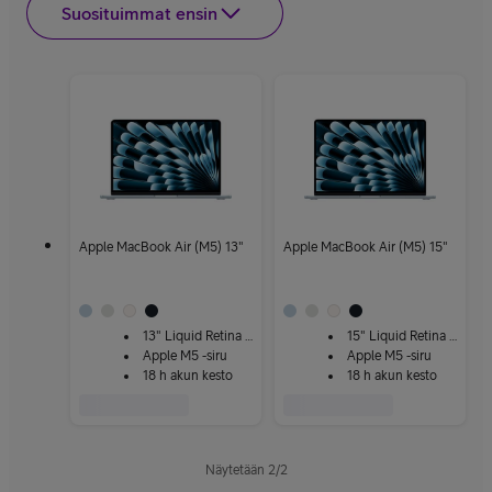
Suosituimmat ensin
Apple MacBook Air (M5) 13"
Apple MacBook Air (M5) 15"
13" Liquid Retina -näyttö
15" Liquid Retina -näyttö
Apple M5 -siru
Apple M5 -siru
18 h akun kesto
18 h akun kesto
Näytetään
2
/
2