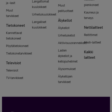
Langattomat
ja -lasit
pienkoneet
Muut
kuulokkeet
Muut
pelituotteet
Kauneus ja
Urheilukuulokkeet
tarvikkeet
terveys
Älykellot
Langalliset
Tietokoneet
Nettilaitteet
kuulokkeet
Älykellot
Kannettavat
Reitittimet
Urheilukellot
tietokoneet
Mesh-laitteet
Aktiivisuusrannekkeet
Pöytätietokoneet
Lasten
Kaikki
Tietokonetarvikkeet
älykellot ja
laitteet
kellopuhelimet
Televisiot
Älysormukset
Televisiot
Älykellojen
TV-tarvikkeet
tarvikkeet