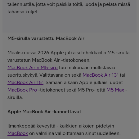
tallennustila, jotta voit paiskia töitä, luoda ja pelata missä
tahansa kuljet.
M5-sirulla varustettu MacBook Air
Maaliskuussa 2026 Apple julkaisi tehokkaalla M5-sirulla
varustetun MacBook Air -tietokoneen.
MacBook Airin M5-siru
tuo mukanaan mullistavaa
suorituskykyä. Valittavana on sekä
MacBook Air 13"
tai
MacBook Air 15"
. Samaan aikaan Apple julkaisi uudet
MacBook Pro
-tietokoneet sekä M5 Pro- että
M5 Max
-
siruilla.
Apple MacBook Air -kannettavat
Ilmankepeää keveyttä - kaikkien aikojen pidetyin
MacBook
on valmiina valloittamaan sinut uudelleen.