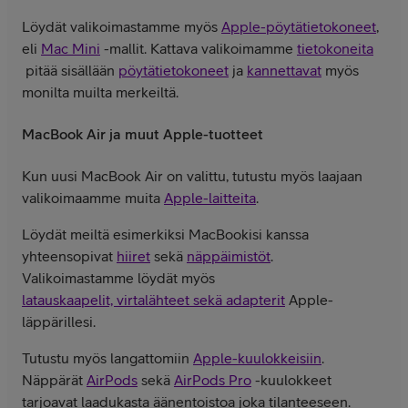
Löydät valikoimastamme myös
Apple-pöytätietokoneet
,
eli
Mac Mini
-mallit. Kattava valikoimamme
tietokoneita
pitää sisällään
pöytätietokoneet
ja
kannettavat
myös
monilta muilta merkeiltä.
MacBook Air ja muut Apple-tuotteet
Kun uusi MacBook Air on valittu, tutustu myös laajaan
valikoimaamme muita
Apple-laitteita
.
Löydät meiltä esimerkiksi MacBookisi kanssa
yhteensopivat
hiiret
sekä
näppäimistöt
.
Valikoimastamme löydät myös
latauskaapelit, virtalähteet sekä adapterit
Apple-
läppärillesi.
Tutustu myös langattomiin
Apple-kuulokkeisiin
.
Näppärät
AirPods
sekä
AirPods Pro
-kuulokkeet
tarjoavat laadukasta äänentoistoa joka tilanteeseen.