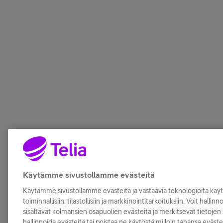
Käytämme sivustollamme evästeitä
Käytämme sivustollamme evästeitä ja vastaavia teknologioita kä
toiminnallisiin, tilastollisiin ja markkinointitarkoituksiin. Voit hallin
sisältävät kolmansien osapuolien evästeitä ja merkitsevät tietojen s
hallinnoida evästeitä tai poistaa ne käytöstä milloin tahansa eväste