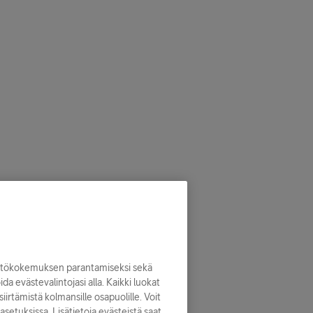
yttökokemuksen parantamiseksi sekä
noida evästevalintojasi alla. Kaikki luokat
iirtämistä kolmansille osapuolille. Voit
asetuksissa. Lisätietoja evästeistä saat