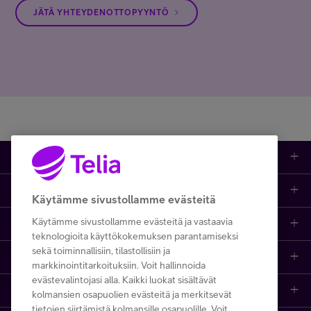
JÄTÄ YHTEYDENOTTOPYYNTÖ
Tuotteet
Asiakastuki
Kauppa
Käytämme sivustollamme evästeitä
Käytämme sivustollamme evästeitä ja vastaavia
Opi ja inspiroidu
Etusivu
IT-palvelut
teknologioita käyttökokemuksen parantamiseksi
sekä toiminnallisiin, tilastollisiin ja
Telia
Kaikki sisällöt
Yhteystiedot
Yrittäjän palvelut
markkinointitarkoituksiin. Voit hallinnoida
evästevalintojasi alla. Kaikki luokat sisältävät
Telia Finland
Telia
Artikkelit
Paikalliset yritysmyyjät
Julkishallinnolle
kolmansien osapuolien evästeitä ja merkitsevät
tietojen siirtämistä kolmansille osapuolille. Voit