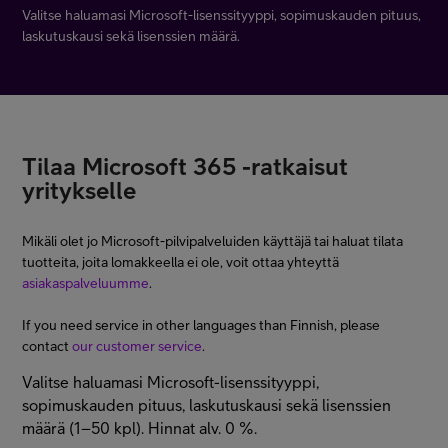
Valitse haluamasi Microsoft-lisenssityyppi, sopimuskauden pituus,
Minun Telia Yrityksille
laskutuskausi sekä lisenssien määrä.
Inspiroidu
Tilaa Microsoft 365 -ratkaisut
FI
EN
SV
yritykselle
Mikäli olet jo Microsoft-pilvipalveluiden käyttäjä tai haluat tilata
tuotteita, joita lomakkeella ei ole, voit ottaa yhteyttä
asiakaspalveluumme
.
If you need service in other languages than Finnish, please
contact
our customer service
.
Valitse haluamasi Microsoft-lisenssityyppi,
sopimuskauden pituus, laskutuskausi sekä lisenssien
määrä (1–50 kpl). Hinnat alv. 0 %.