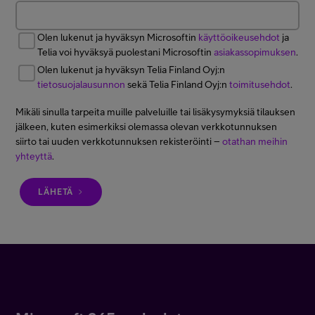
Olen lukenut ja hyväksyn Microsoftin
käyttöoikeusehdot
ja
Telia voi hyväksyä puolestani Microsoftin
asiakassopimuksen
.
Olen lukenut ja hyväksyn Telia Finland Oyj:n
tietosuojalausunnon
sekä Telia Finland Oyj:n
toimitusehdot
.
Mikäli sinulla tarpeita muille palveluille tai lisäkysymyksiä tilauksen
jälkeen, kuten esimerkiksi olemassa olevan verkkotunnuksen
siirto tai uuden verkkotunnuksen rekisteröinti –
otathan meihin
yhteyttä
.
LÄHETÄ