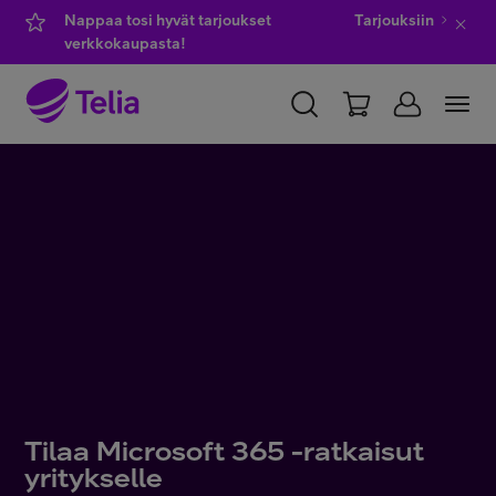
Nappaa tosi hyvät tarjoukset
Tarjouksiin
verkkokaupasta!
YKSITYISILLE
YRITYKSILLE
WHOLESALE
TELIA FINLAND
Kauppa
IT-palvelut
Asiakastuki
Tilaa Microsoft 365 -ratkaisut
yritykselle