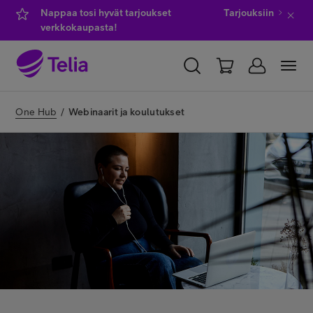
Nappaa tosi hyvät tarjoukset
Tarjouksiin
verkkokaupasta!
YKSITYISILLE
YRITYKSILLE
WHOLESALE
One Hub
/
Webinaarit ja koulutukset
TELIA FINLAND
Kauppa
IT-palvelut
Asiakastuki