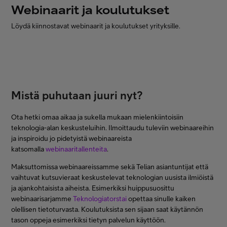
Webinaarit ja koulutukset
Minun Telia Yrityksille
Löydä kiinnostavat webinaarit ja koulutukset yrityksille.
Inspiroidu
FI
EN
SV
Mistä puhutaan juuri nyt?
Ota hetki omaa aikaa ja sukella mukaan mielenkiintoisiin
teknologia-alan keskusteluihin. Ilmoittaudu tuleviin webinaareihin
ja inspiroidu jo pidetyistä webinaareista
katsomalla
webinaaritallenteita
.
Maksuttomissa webinaareissamme sekä Telian asiantuntijat että
vaihtuvat kutsuvieraat keskustelevat teknologian uusista ilmiöistä
ja ajankohtaisista aiheista. Esimerkiksi huippusuosittu
webinaarisarjamme
Teknologiatorstai
opettaa sinulle kaiken
olellisen tietoturvasta. Koulutuksista sen sijaan saat käytännön
tason oppeja esimerkiksi tietyn palvelun käyttöön.