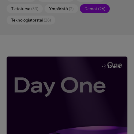
Tietoturva
(33)
Ympäristö
(2)
Demot
(26)
Teknologiatorstai
(28)
12 min