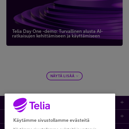
Telia Day One -demo: Turvallinen alusta AI-
ratkaisujen kehittämiseen ja käyttämiseen
NÄYTÄ LISÄÄ
Tuotteet
Asiakastuki
Kauppa
Käytämme sivustollamme evästeitä