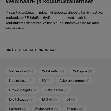
Webinaari- ja koulutustallenteet
Missasitko webinaarin mielenkiintoisesta aiheesta tai kiinnostavan
koulutuksen? Ei hätää – löydät menneet webinaarit ja
koulutukset tallenteista. Valitse sinua kiinnostava aihe tai katso
vaikka kaikki.
MIKÄ AIHE SINUA KIINNOSTAA?
Valitse aihe
(86)
Yritykselle
(16)
Yrittäjälle
(8)
Koulutukset
(6)
5G
(7)
Asiakaskokemus
(6)
Crowd Insights
(1)
Data ja infra
(9)
Digitalisaatio
(5)
Etätyö
(3)
IoT
(4)
Laitteet
(3)
Pilvipalvelut
(6)
Tekoäly
(8)