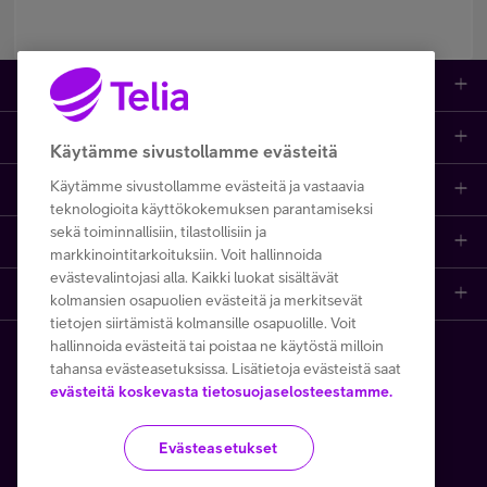
Tuotteet
Asiakastuki
Kauppa
Käytämme sivustollamme evästeitä
Käytämme sivustollamme evästeitä ja vastaavia
Opi ja inspiroidu
Etusivu
IT-palvelut
teknologioita käyttökokemuksen parantamiseksi
sekä toiminnallisiin, tilastollisiin ja
Telia
Kaikki sisällöt
Yhteystiedot
Yrittäjän palvelut
markkinointitarkoituksiin. Voit hallinnoida
evästevalintojasi alla. Kaikki luokat sisältävät
Telia Finland
Telia
Artikkelit
Paikalliset yritysmyyjät
Julkishallinnolle
kolmansien osapuolien evästeitä ja merkitsevät
tietojen siirtämistä kolmansille osapuolille. Voit
hallinnoida evästeitä tai poistaa ne käytöstä milloin
Telia yrityksenä
Telia Cygate
Referenssit
Viat ja häiriöt
Wholesale
tahansa evästeasetuksissa. Lisätietoja evästeistä saat
Copyright Telia Company 2026
evästeitä koskevasta tietosuojaselosteestamme.
Vastuullisuus
Asiakasvinkit
Laskut ja maksaminen
Business
Kaikki hinnat ALV 0 %
Evästeasetukset
Turvaverkko
Webinaarit ja koulutukset
Asiakkuuden hallinta
5G yrityksille
Tietosuoja ja -turva
Käyttöehdot
Evästeiden käyttö