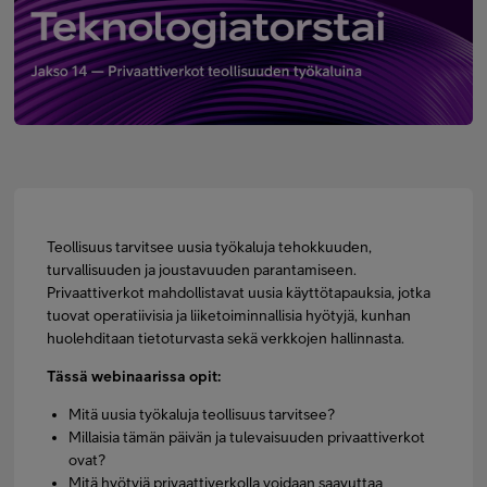
Minun Telia Yrityksille
Inspiroidu
FI
EN
SV
Teollisuus tarvitsee uusia työkaluja tehokkuuden,
turvallisuuden ja joustavuuden parantamiseen.
Privaattiverkot mahdollistavat uusia käyttötapauksia, jotka
tuovat operatiivisia ja liiketoiminnallisia hyötyjä, kunhan
huolehditaan tietoturvasta sekä verkkojen hallinnasta.
Tässä webinaarissa opit:
Mitä uusia työkaluja teollisuus tarvitsee?
Millaisia tämän päivän ja tulevaisuuden privaattiverkot
ovat?
Mitä hyötyjä privaattiverkolla voidaan saavuttaa