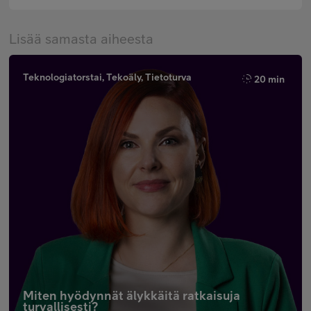
Lisää samasta aiheesta
Teknologiatorstai, Tekoäly, Tietoturva
20 min
Miten hyödynnät älykkäitä ratkaisuja
turvallisesti?