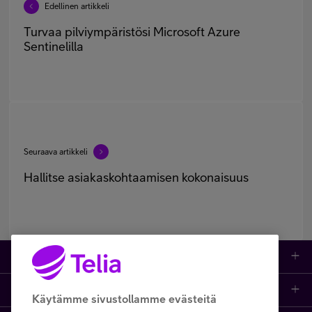
Edellinen artikkeli
Turvaa pilviympäristösi Microsoft Azure
Sentinelilla
Seuraava artikkeli
Hallitse asiakaskohtaamisen kokonaisuus
Tuotteet
Asiakastuki
Kauppa
Käytämme sivustollamme evästeitä