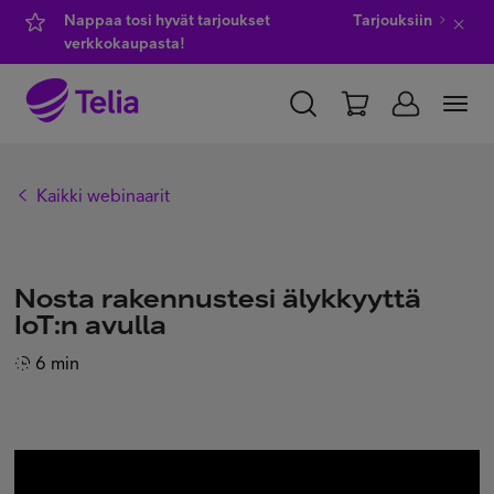
Nappaa tosi hyvät tarjoukset
Tarjouksiin
verkkokaupasta!
YKSITYISILLE
YRITYKSILLE
WHOLESALE
Kaikki webinaarit
TELIA FINLAND
Kauppa
Nosta rakennustesi älykkyyttä
IoT:n avulla
IT-palvelut
6 min
Asiakastuki