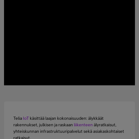
Minun Telia Yrityksille
Inspiroidu
FI
EN
SV
Telia
IoT
käsittää laajan kokonaisuuden: älykkäät
rakennukset, julkisen ja raskaan
liikenteen
älyratkaisut,
yhteiskunnan infrastruktuuripalvelut sekä asiakaskohtaiset
ratkaisut.