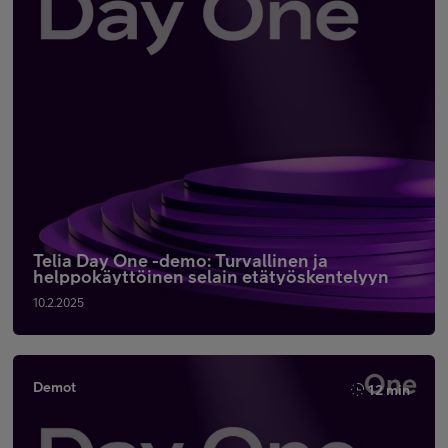
Telia Day One -demo: Turvallinen ja
helppokäyttöinen selain etätyöskentelyyn
10.2.2025
Demot
12 min