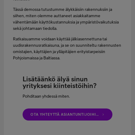
Tässä demossa tutustumme älykkäisiin rakennuksiin ja
siihen, miten olemme auttaneet asiakkaitamme
vähentämään käyttökustannuksia ja ympäristövaikutuksia
sekä johtamaan tiedolla.
Ratkaisuamme voidaan käyttää jälkiasennettuna tai
uudisrakennusratkaisuna, ja se on suunniteltu rakennusten
omistajien, käyttäjien ja ylläpitäjien erityistarpeisiin
Pohjoismaissa ja Baltiassa.
Lisätäänkö älyä sinun
yrityksesi kiinteistöihin?
Pohditaan yhdessä miten.
OTA YHTEYTTÄ ASIANTUNTIJOIHIMME