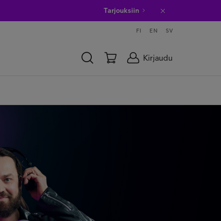
Tarjouksiin
FI
EN
SV
Kirjaudu