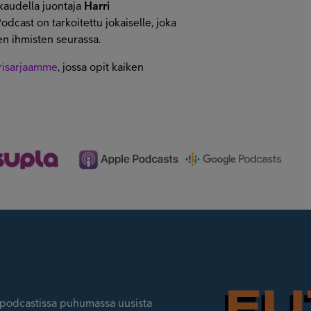
kaudella juontaja
Harri
odcast on tarkoitettu jokaiselle, joka
ten ihmisten seurassa.
arisarjaamme
, jossa opit kaiken
t-podcastissa puhumassa uusista