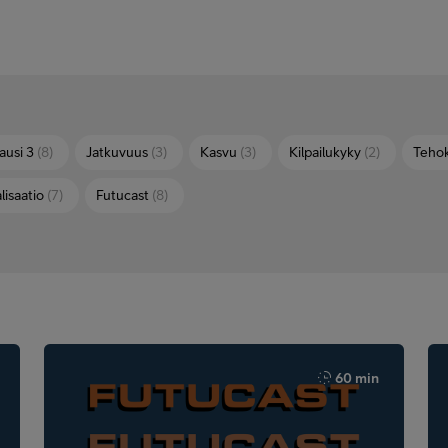
ausi 3
(8)
Jatkuvuus
(3)
Kasvu
(3)
Kilpailukyky
(2)
Teho
lisaatio
(7)
Futucast
(8)
60 min