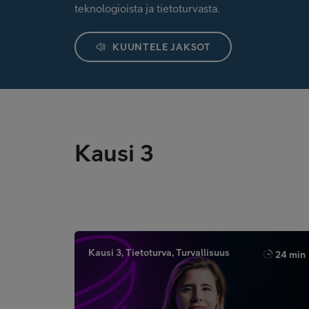
teknologioista ja tietoturvasta.
KUUNTELE JAKSOT
Kausi 3
Kausi 3, Tietoturva, Turvallisuus
24 min