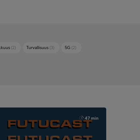
kkuus
(2)
Turvallisuus
(3)
5G
(2)
47 min