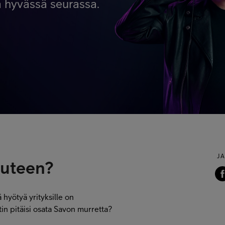
ä hyvässä seurassa.
J
uuteen?
 hyötyä yrityksille on
in pitäisi osata Savon murretta?