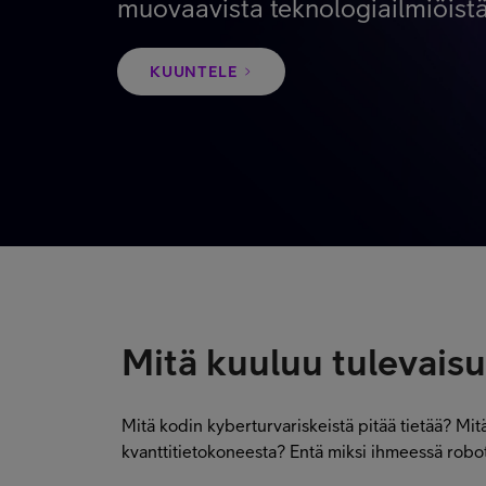
muovaavista teknologiailmiöist
KUUNTELE
Mitä kuuluu tulevais
Mitä kodin kyberturvariskeistä pitää tietää? Mitä
kvanttitietokoneesta? Entä miksi ihmeessä robot