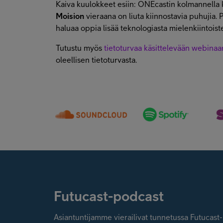
Kaiva kuulokkeet esiin: ONEcastin kolmannella 
Moision
vieraana on liuta kiinnostavia puhujia. P
haluaa oppia lisää teknologiasta mielenkiintois
Tutustu myös
tietoturvaa käsittelevään webina
oleellisen tietoturvasta.
Futucast-podcast
Asiantuntijamme vierailivat tunnetussa Futucas