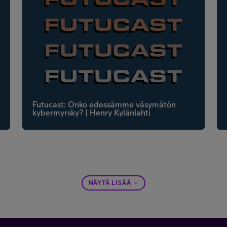
Futucast: Onko edessämme väsymätön
kybermyrsky? | Henry Kylänlahti
NÄYTÄ LISÄÄ