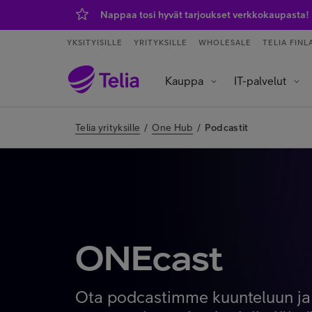
Nappaa tosi hyvät tarjoukset verkkokaupasta!
YKSITYISILLE
YRITYKSILLE
WHOLESALE
TELIA FINL
Kauppa
IT-palvelut
Tietoliikenneverkot ja yhteydet
Asiakaspalvelu ja puhelinvaihde
Data- ja tekoälypalvelut
IoT – esineiden internet
Telia yrityksille
/
One Hub
/
Podcastit
ONEcast
Ota podcastimme kuunteluun ja 