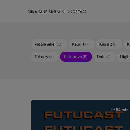
MIKÄ AIHE SINUA KIINNOSTAA?
Valitse aihe
(32)
Kausi 1
(7)
Kausi 2
(8)
K
Tekoäly
(8)
Tietoturva
(8)
Data
(4)
Digita
54 min