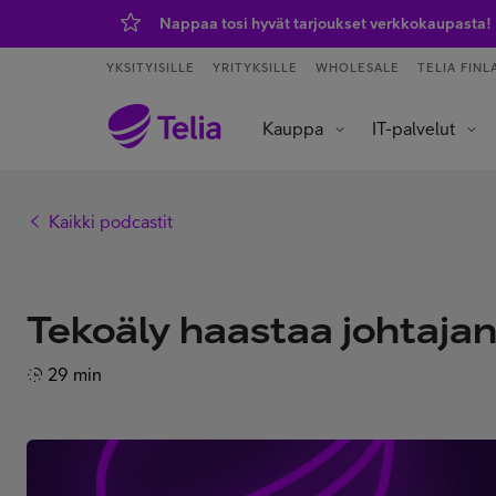
Nappaa tosi hyvät tarjoukset verkkokaupasta!
YKSITYISILLE
YRITYKSILLE
WHOLESALE
TELIA FINL
Kauppa
IT-palvelut
Tietoliikenneverkot ja yhteydet
Asiakaspalvelu ja puhelinvaihde
Data- ja tekoälypalvelut
IoT – esineiden internet
Kaikki podcastit
Tekoäly haastaa johtaja
29 min