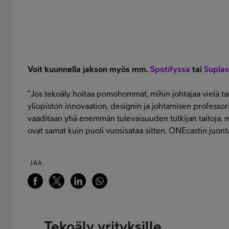
Voit kuunnella jakson myös mm.
Spotifyssa
tai
Supla
”Jos tekoäly hoitaa pomohommat, mihin johtajaa vielä ta
yliopiston innovaation, designin ja johtamisen professor
vaaditaan yhä enemmän tulevaisuuden tutkijan taitoja, 
ovat samat kuin puoli vuosisataa sitten. ONEcastin juon
JAA
Tekoäly yrityksille