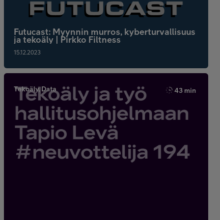
Futucast: Myynnin murros, kyberturvallisuus
ja tekoäly | Pirkko Filtness
15.12.2023
Tekoäly, Data
43 min