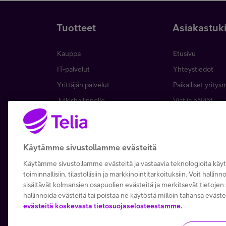
Tuotteet
Asiakastuk
Kauppa
Etusivu
IT-palvelut
Yhteystiedot
Yrittäjän palvelut
Paikalliset yritys
Julkishallinnolle
Viat ja häiriöt
Wholesale
Laskut ja maksa
Business
Asiakkuuden hall
Käytämme sivustollamme evästeitä
5G yrityksille
Verkko ja tukias
Microsoft 365
Käytämme sivustollamme evästeitä ja vastaavia teknologioita kä
toiminnallisiin, tilastollisiin ja markkinointitarkoituksiin. Voit hallin
Apple yrityksille
sisältävät kolmansien osapuolien evästeitä ja merkitsevät tietojen s
hallinnoida evästeitä tai poistaa ne käytöstä milloin tahansa eväste
evästeitä koskevasta tietosuojaselosteestamme.