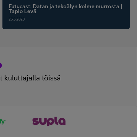
Futucast: Datan ja tekoälyn kolme murrosta |
Tapio Levä
25.5.2023
t kuluttajalla töissä