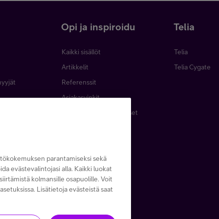
i
Opi ja inspiroidu
Telia
Kaikki sisällöt
Telia
Artikkelit
Telia Cygate
myyjät
Referenssit
Asiakasvinkit
minen
Webinaarit ja koulutukset
inta
Podcastit
emat
Lehdet ja oppaat
Tapahtumat
yttökokemuksen parantamiseksi sekä
noida evästevalintojasi alla. Kaikki luokat
iirtämistä kolmansille osapuolille. Voit
asetuksissa. Lisätietoja evästeistä saat