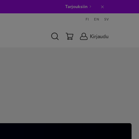
Tarjouksiin
FI
EN
SV
Kirjaudu