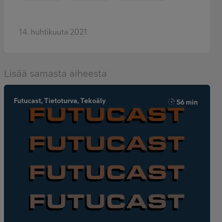
14. huhtikuuta 2021
Lisää samasta aiheesta
Futucast, Tietoturva, Tekoäly
56 min