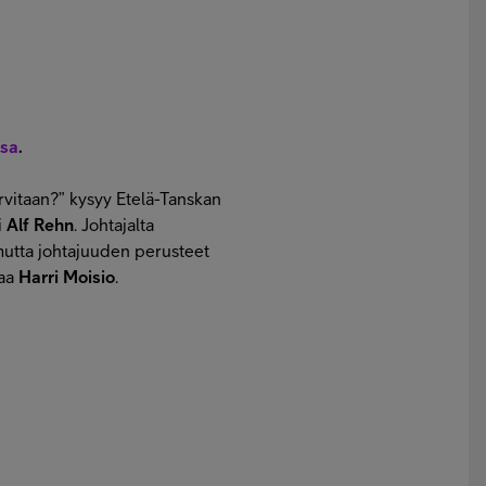
ssa
.
rvitaan?” kysyy Etelä-Tanskan
i
Alf Rehn
. Johtajalta
mutta johtajuuden perusteet
taa
Harri Moisio
.