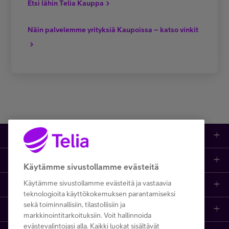
Etsi lähin Telia Kauppa
Näin palvelemme yrityksiä Kaupoissa – katso vinkit
Tuotteet
Asiakastuki
Kauppa
Käytämme sivustollamme evästeitä
Käytämme sivustollamme evästeitä ja vastaavia
Opi ja inspiroidu
Etusivu
IT-palvelut
teknologioita käyttökokemuksen parantamiseksi
sekä toiminnallisiin, tilastollisiin ja
Telia
Kaikki sisällöt
Yhteystiedot
Yrittäjän palvelut
markkinointitarkoituksiin. Voit hallinnoida
evästevalintojasi alla. Kaikki luokat sisältävät