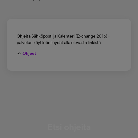
Minun Telia Yrityksille
Inspiroidu
Ohjeita Sähköposti ja Kalenteri (Exchange 2016) -
palvelun käyttöön löydät alla olevasta linkistä.
FI
EN
SV
>>
Ohjeet
Etsi ohjeita