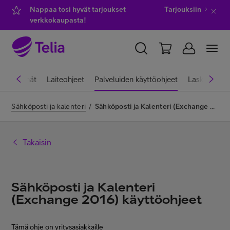
Nappaa tosi hyvät tarjoukset
Tarjouksiin
verkkokaupasta!
YKSITYISILLE
YRITYKSILLE
WHOLESALE
ttiliittymät
Laiteohjeet
Palveluiden käyttöohjeet
Laskut ja m
TELIA FINLAND
Sähköposti ja kalenteri
/
Sähköposti ja Kalenteri (Exchange 2016) käyttöohjeet
Kauppa
Takaisin
IT-palvelut
Sähköposti ja Kalenteri
(Exchange 2016) käyttöohjeet
Asiakastuki
Tämä ohje on yritysasiakkaille