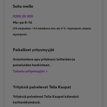
Soita meille
0200 20 300
Ma–pe 8–16
(94 snt/puhelu + 54 snt/alkava min, alv 0 % +mpm/pvm, jonotus
mpm/pvm)
Paikalliset yritysmyyjät
Asiantunteva apu yrityksesi laitteiden ja
palveluiden hankintaan.
Tutustu yritysmyyjiin
Yrityksiä palvelevat Telia Kaupat
Yrityksiä palvelevat Telia Kaupat kätevästi
karttanäkymässä.