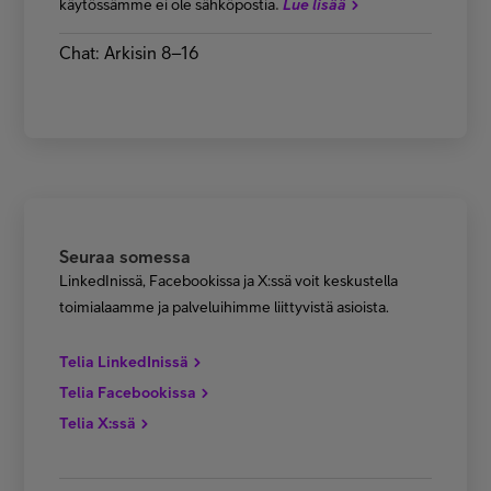
.
käytössämme ei ole sähköpostia
Lue lisää
Chat: Arkisin 8–16
Seuraa somessa
LinkedInissä, Facebookissa ja X:ssä voit keskustella
toimialaamme ja palveluihimme liittyvistä asioista.
Telia LinkedInissä
Telia Facebookissa
Telia X:ssä