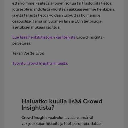
että voimme käsitellä anonymisoitua tai tilastollista tietoa,
jota ei ole mahdollista yhdistää asiakkaaseemme henkilönä,
ja että tällaista tietoa voidaan luovuttaa kolmansille
osapuolille. Tämä on Suomen lain ja EU:n tietosuoja-
asetuksen mukaan sallittua.
Lue lisää
henkilötietojen käsittelystä
Crowd Insights -
palvelussa.
Teksti: Nette Grön
Tutustu Crowd Insightsiin täältä.
Haluatko kuulla lisää Crowd
Insightista?
Crowd Insights -palvelun avulla ymmärrät
väkijoukkojen liikkeitä ja teet parempia, dataan