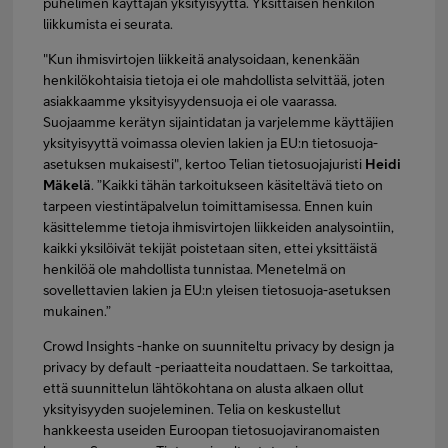
puhelimen käyttäjän yksityisyyttä. Yksittäisen henkilön
liikkumista ei seurata.
"Kun ihmisvirtojen liikkeitä analysoidaan, kenenkään
henkilökohtaisia tietoja ei ole mahdollista selvittää, joten
asiakkaamme yksityisyydensuoja ei ole vaarassa.
Suojaamme kerätyn sijaintidatan ja varjelemme käyttäjien
yksityisyyttä voimassa olevien lakien ja EU:n tietosuoja-
asetuksen mukaisesti", kertoo Telian tietosuojajuristi
Heidi
Mäkelä
. ”Kaikki tähän tarkoitukseen käsiteltävä tieto on
tarpeen viestintäpalvelun toimittamisessa. Ennen kuin
käsittelemme tietoja ihmisvirtojen liikkeiden analysointiin,
kaikki yksilöivät tekijät poistetaan siten, ettei yksittäistä
henkilöä ole mahdollista tunnistaa. Menetelmä on
sovellettavien lakien ja EU:n yleisen tietosuoja-asetuksen
mukainen.”
Crowd Insights -hanke on suunniteltu privacy by design ja
privacy by default -periaatteita noudattaen. Se tarkoittaa,
että suunnittelun lähtökohtana on alusta alkaen ollut
yksityisyyden suojeleminen. Telia on keskustellut
hankkeesta useiden Euroopan tietosuojaviranomaisten