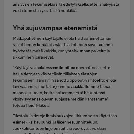
analyysien tekemiseksi sillä edellytyksellä, ettei analyysistä
voida tunnistaa yksittäistä henkilöä.
Yhä sujuvampaa etenemistä
Matkapuhelimen käyttäjälle ei ole haittaa nimettömän
sijaintitiedon keräämisestä. Tilastotiedon soveltaminen
hyödyttää meitä kaikkia, kun yhteiskunnan palvelut ja
liikkuminen paranevat.
"Käyttäjä voi halutessaan ilmoittaa operaattorille, ettei
halua tietojaan käsiteltävän tällaisten tilastojen
tekemiseen. Tämä niin sanottu opt-out-vaihtoehto ei ole
lain vaatimus, mutta tarjoamme asiakkaillemme tämän
mahdollisuuden, koska haluamme että he tuntevat
yksityisyytensä olevan suojassa meidän kanssamme",
toteaa Heidi Mäkelä.
Tilastoituja tietoja ihmisjoukkojen liikkumisesta käytetään
esimerkiksi kaupunki- ja liikennesuunnitteluun.
Joukkoliikenteen linjojen reitit ja vuorovälit voidaan