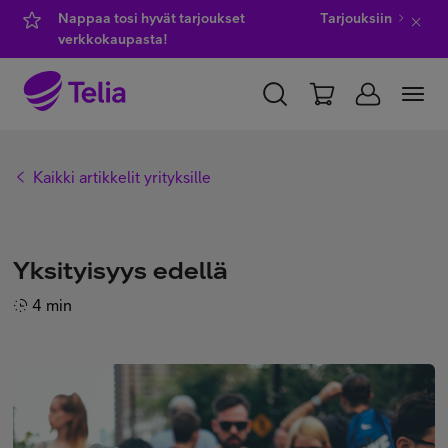
Nappaa tosi hyvät tarjoukset
Tarjouksiin
verkkokaupasta!
YKSITYISILLE
YRITYKSILLE
WHOLESALE
Kaikki artikkelit yrityksille
TELIA FINLAND
Kauppa
Yksityisyys edellä
4 min
IT-palvelut
Asiakastuki