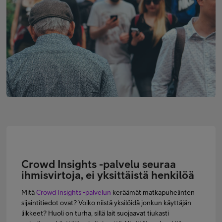
Minun Telia Yrityksille
Inspiroidu
FI
EN
SV
Crowd Insights -palvelu seuraa
ihmisvirtoja, ei yksittäistä henkilöä
Mitä
Crowd Insights -palvelun
keräämät matkapuhelinten
sijaintitiedot ovat? Voiko niistä yksilöidä jonkun käyttäjän
liikkeet? Huoli on turha, sillä lait suojaavat tiukasti