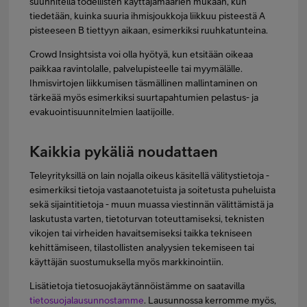
suunnitella todellisten käyttäjämäärien mukaan, kun
tiedetään, kuinka suuria ihmisjoukkoja liikkuu pisteestä A
pisteeseen B tiettyyn aikaan, esimerkiksi ruuhkatunteina.
Crowd Insightsista voi olla hyötyä, kun etsitään oikeaa
paikkaa ravintolalle, palvelupisteelle tai myymälälle.
Ihmisvirtojen liikkumisen täsmällinen mallintaminen on
tärkeää myös esimerkiksi suurtapahtumien pelastus- ja
evakuointisuunnitelmien laatijoille.
Kaikkia pykäliä noudattaen
Teleyrityksillä on lain nojalla oikeus käsitellä välitystietoja -
esimerkiksi tietoja vastaanotetuista ja soitetusta puheluista
sekä sijaintitietoja - muun muassa viestinnän välittämistä ja
laskutusta varten, tietoturvan toteuttamiseksi, teknisten
vikojen tai virheiden havaitsemiseksi taikka tekniseen
kehittämiseen, tilastollisten analyysien tekemiseen tai
käyttäjän suostumuksella myös markkinointiin.
Lisätietoja tietosuojakäytännöistämme on saatavilla
tietosuojalausunnostamme
. Lausunnossa kerromme myös,