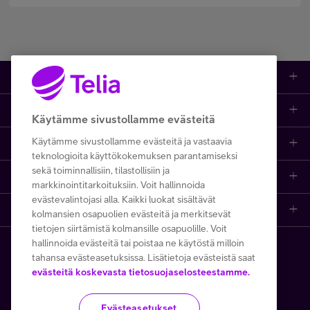
Tuotteet
Asiakastuki
Kauppa
Käytämme sivustollamme evästeitä
Käytämme sivustollamme evästeitä ja vastaavia
Opi ja inspiroidu
Etusivu
IT-palvelut
teknologioita käyttökokemuksen parantamiseksi
sekä toiminnallisiin, tilastollisiin ja
Telia
Kaikki sisällöt
Yhteystiedot
Yrittäjän palvelut
markkinointitarkoituksiin. Voit hallinnoida
evästevalintojasi alla. Kaikki luokat sisältävät
Telia Finland
Telia
Artikkelit
Paikalliset yritysmyyjät
Julkishallinnolle
kolmansien osapuolien evästeitä ja merkitsevät
tietojen siirtämistä kolmansille osapuolille. Voit
hallinnoida evästeitä tai poistaa ne käytöstä milloin
Telia yrityksenä
Telia Cygate
Referenssit
Viat ja häiriöt
Wholesale
tahansa evästeasetuksissa. Lisätietoja evästeistä saat
Copyright Telia Company 2026
evästeitä koskevasta tietosuojaselosteestamme.
Vastuullisuus
Asiakasvinkit
Laskut ja maksaminen
Business
Kaikki hinnat ALV 0 %
Evästeasetukset