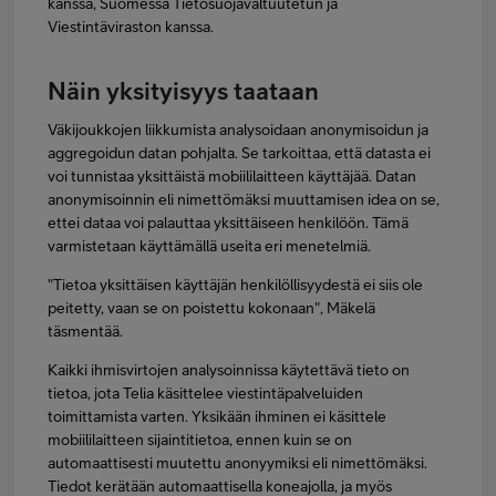
kanssa, Suomessa Tietosuojavaltuutetun ja
Viestintäviraston kanssa.
Näin yksityisyys taataan
Väkijoukkojen liikkumista analysoidaan anonymisoidun ja
aggregoidun datan pohjalta. Se tarkoittaa, että datasta ei
voi tunnistaa yksittäistä mobiililaitteen käyttäjää. Datan
anonymisoinnin eli nimettömäksi muuttamisen idea on se,
ettei dataa voi palauttaa yksittäiseen henkilöön. Tämä
varmistetaan käyttämällä useita eri menetelmiä.
"Tietoa yksittäisen käyttäjän henkilöllisyydestä ei siis ole
peitetty, vaan se on poistettu kokonaan", Mäkelä
täsmentää.
Kaikki ihmisvirtojen analysoinnissa käytettävä tieto on
tietoa, jota Telia käsittelee viestintäpalveluiden
toimittamista varten. Yksikään ihminen ei käsittele
mobiililaitteen sijaintitietoa, ennen kuin se on
automaattisesti muutettu anonyymiksi eli nimettömäksi.
Tiedot kerätään automaattisella koneajolla, ja myös