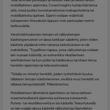
Telia tarvitsee puhelujen ja viestien välittämiseksi tiedon
mobiililaitteen sijainnista. Crowd Insights hyödyntää tietoa
siitä, missä joukko tunnistamattomia matkapuhelimia tai
mobiililaitteita sijaitsee. Sijainti voidaan määrittää
tukiasemien tiheydestä riippuen noin parinsadan metrin
tarkkuudella.
Viestintää koskevien tietojen eli välitystietojen
käsittelyperusteet on laissa tarkkaan säädetty, joten niiden
käsittely ylipäänsä mihin tahansa tarkoitukseen ei ole
mahdollista. "Tyypillinen tapaus, jossa välitystietoja voidaan
lain mukaan käsitellä, on esimerkiksi vikatilanteen
selvittäminen tai kun poliisi tai hätäkeskus tarvitsee tietoa
henkilön sijainnista tai televiestinnästä.
"Telialla on nimetyt henkilöt, joiden työtehtäviin kuuluu
tällaisten tietojen käsitteleminen, eivätkä muut henkilöt voi
tällaisia tietoja käsitellä", Mäkelä kertoo.
Mobiililaitteen lähettämä sijaintitieto on tietoa laitteen
maantieteellisestä sijainnista suhteessa tukiasemiin.
Puhelu- tai viestiliikennettä ei siis käsitellä. Teleyrityksellä
on lain nojalla oikeus käsitellä välitystietoja tilastollisten