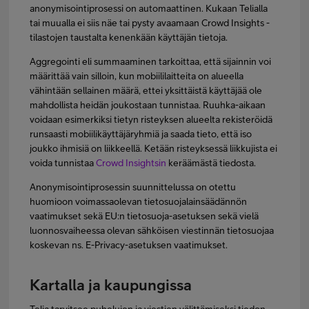
anonymisointiprosessi on automaattinen. Kukaan Telialla
tai muualla ei siis näe tai pysty avaamaan Crowd Insights -
tilastojen taustalta kenenkään käyttäjän tietoja.
Aggregointi eli summaaminen tarkoittaa, että sijainnin voi
määrittää vain silloin, kun mobiililaitteita on alueella
vähintään sellainen määrä, ettei yksittäistä käyttäjää ole
mahdollista heidän joukostaan tunnistaa. Ruuhka-aikaan
voidaan esimerkiksi tietyn risteyksen alueelta rekisteröidä
runsaasti mobiilikäyttäjäryhmiä ja saada tieto, että iso
joukko ihmisiä on liikkeellä. Ketään risteyksessä liikkujista ei
voida tunnistaa
Crowd Insightsin
keräämästä tiedosta.
Anonymisointiprosessin suunnittelussa on otettu
huomioon voimassaolevan tietosuojalainsäädännön
vaatimukset sekä EU:n tietosuoja-asetuksen sekä vielä
luonnosvaiheessa olevan sähköisen viestinnän tietosuojaa
koskevan ns. E-Privacy-asetuksen vaatimukset.
Kartalla ja kaupungissa