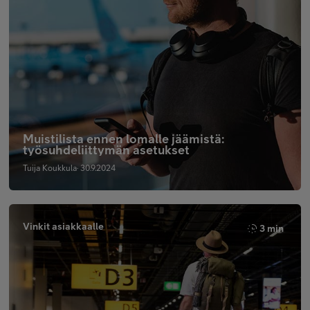
Muistilista ennen lomalle jäämistä:
työsuhdeliittymän asetukset
Tuija Koukkula· 30.9.2024
Vinkit asiakkaalle
3 min