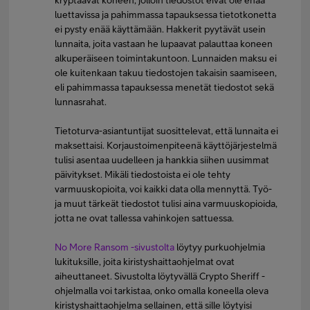
kryptaavat koneen, jolloin tiedostot eivät ole enää
luettavissa ja pahimmassa tapauksessa tietotkonetta
ei pysty enää käyttämään. Hakkerit pyytävät usein
lunnaita, joita vastaan he lupaavat palauttaa koneen
alkuperäiseen toimintakuntoon. Lunnaiden maksu ei
ole kuitenkaan takuu tiedostojen takaisin saamiseen,
eli pahimmassa tapauksessa menetät tiedostot sekä
lunnasrahat.
Tietoturva-asiantuntijat suosittelevat, että lunnaita ei
maksettaisi. Korjaustoimenpiteenä käyttöjärjestelmä
tulisi asentaa uudelleen ja hankkia siihen uusimmat
päivitykset. Mikäli tiedostoista ei ole tehty
varmuuskopioita, voi kaikki data olla mennyttä. Työ-
ja muut tärkeät tiedostot tulisi aina varmuuskopioida,
jotta ne ovat tallessa vahinkojen sattuessa.
No More Ransom -sivustolta
löytyy purkuohjelmia
lukituksille, joita kiristyshaittaohjelmat ovat
aiheuttaneet. Sivustolta löytyvällä Crypto Sheriff -
ohjelmalla voi tarkistaa, onko omalla koneella oleva
kiristyshaittaohjelma sellainen, että sille löytyisi