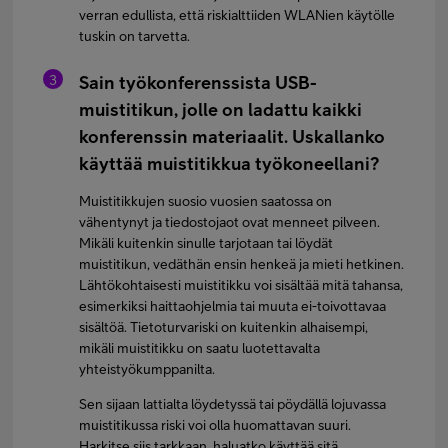
verran edullista, että riskialttiiden WLANien käytölle
tuskin on tarvetta.
Sain työkonferenssista USB-
muistitikun, jolle on ladattu kaikki
konferenssin materiaalit. Uskallanko
käyttää muistitikkua työkoneellani?
Muistitikkujen suosio vuosien saatossa on
vähentynyt ja tiedostojaot ovat menneet pilveen.
Mikäli kuitenkin sinulle tarjotaan tai löydät
muistitikun, vedäthän ensin henkeä ja mieti hetkinen.
Lähtökohtaisesti muistitikku voi sisältää mitä tahansa,
esimerkiksi haittaohjelmia tai muuta ei-toivottavaa
sisältöä. Tietoturvariski on kuitenkin alhaisempi,
mikäli muistitikku on saatu luotettavalta
yhteistyökumppanilta.
Sen sijaan lattialta löydetyssä tai pöydällä lojuvassa
muistitikussa riski voi olla huomattavan suuri.
Harkitse siis tarkkaan, haluatko käyttää sitä