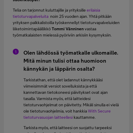
Telia on tarjonnut kuluttajille ja yrityksille
erilaisia
tietoturvapalveluita
noin 25 vuoden ajan. Yhtä pitkään
yrityksen palkkalistoilla työskennellyt tietoturvapalveluiden
liiketoimintapäällikkö
Tommi Vänninen
vastaa
työmatkalaisten mielessä pyöriviin arkisiin kysymyksiin.
Olen lähdössä työmatkalle ulkomaille.
Mitä minun tulisi ottaa huomioon
kännykän ja läppärin osalta?
Tarkistathan, että olet ladannut kännykkääsi
viimeisimmät versiot sovelluksista ja että
kannettavan tietokoneesi päivitykset ovat ajan
tasalla. Varmista myös, että laitteidesi
tietoturvaohjelmat on päivitetty. Mikäli sinulla ei vielä
ole tietoturvaohjelmia, voit hankkia
With Secure
tietoturvasuojan laitteellesi
kauttamme.
Tarkista myös, että laitteesi on suojattu tarpeeksi