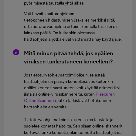
pyörimisestä taustalla yhtä aikaa.
Voit havaita haittaohjelman
tietokoneen hidastumisen lisäksi esimerkiksi siitä,
että tietoturvaohjelma ei toimi kunnolla tai se ei ole
lainkaan päällä. On kuitenkin olemassa
haittaohjelmia, jotka eivät välttämättä näy käyttäjälle.
Mitä minun pitää tehdä, jos epäilen
viruksen tunkeutuneen koneelleni?
Jos tietoturvaohjelma toimii oikein, se estää
haittaohjelmien pääsyn koneellesi. Jos kuitenkin
epäilet koneesi saastuneen, voit käyttää esimerkiksi
ilmaisia online-virusskannereita, kuten
F-securen
Online Scanneria
, jotka tarkistavat tietokoneen
haittaohjelmien varalta.
Tietoturvaohjelma toimii kaiken aikaa taustalla ja
suojelee konetta haitoilta. Sen sijaan online-skannerit
kertovat, onko koneella jokin tunnettu haittaohjelma