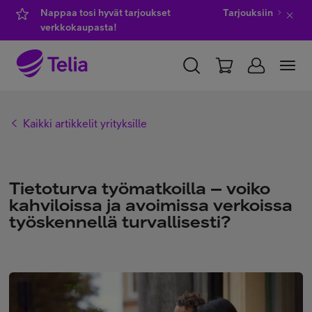
Nappaa tosi hyvät tarjoukset
Tarjouksiin
verkkokaupasta!
YKSITYISILLE
YRITYKSILLE
WHOLESALE
Kaikki artikkelit yrityksille
TELIA FINLAND
Kauppa
Tietoturva työmatkoilla – voiko
kahviloissa ja avoimissa verkoissa
työskennellä turvallisesti?
IT-palvelut
Asiakastuki