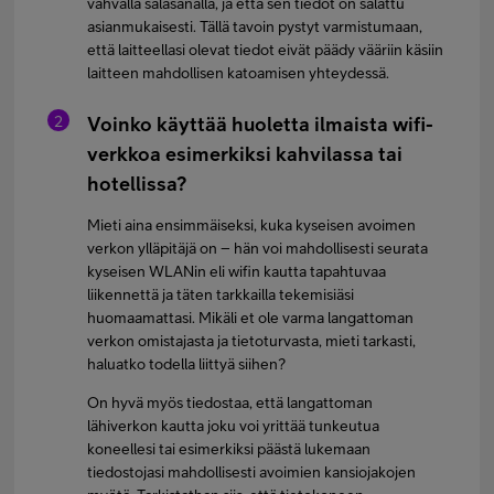
vahvalla salasanalla, ja että sen tiedot on salattu
asianmukaisesti. Tällä tavoin pystyt varmistumaan,
että laitteellasi olevat tiedot eivät päädy vääriin käsiin
laitteen mahdollisen katoamisen yhteydessä.
Voinko käyttää huoletta ilmaista wifi-
verkkoa esimerkiksi kahvilassa tai
hotellissa?
Mieti aina ensimmäiseksi, kuka kyseisen avoimen
verkon ylläpitäjä on – hän voi mahdollisesti seurata
kyseisen WLANin eli wifin kautta tapahtuvaa
liikennettä ja täten tarkkailla tekemisiäsi
huomaamattasi. Mikäli et ole varma langattoman
verkon omistajasta ja tietoturvasta, mieti tarkasti,
haluatko todella liittyä siihen?
On hyvä myös tiedostaa, että langattoman
lähiverkon kautta joku voi yrittää tunkeutua
koneellesi tai esimerkiksi päästä lukemaan
tiedostojasi mahdollisesti avoimien kansiojakojen