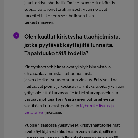
juuri tarkistushetkellä. Online-skannerit eivät siis
suojaa tietokonetta aktiivisesti, vaan ne ovat
tarkoitettu koneen sen hetkisen tilan
tarkastamiseen.
Olen kuullut kiristyshaittaohjelmista,
jotka pyytävät käyttäjiltä lunnaita.
Tapahtuuko tätä todella?
Kiristyshaittaohjelmat ovat yksi yleisimmistä ja
ehkäpä ikävimmistä haittaohjelmista
ja verkkorikollisuuden suurin vitsaus. Erityisesti ne
haittaavat pieniä ja keskisuuria yrityksiä, eikä yksikään
yritys ole niiltä turvassa. Telia tietoturvapalveluista
vastaava johtaja
Toni Vartiainen
puhui aiheesta
vastikään Futucast-podcastin
Kyberrikollisuus ja
tietoturva
-jaksossa.
Vuosien saatossa yleistyneet kiristyshaittaohjelmat
ovat käyttäjän näkökulmasta varsin ikäviä, sillä ne