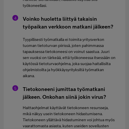
työkoneellasi.
Voinko huoletta liittyä takaisin
työpaikan verkkoon matkani jälkeen?
Tyypillisesti työmatkalla ei toimita yritysverkon
tuoman tietoturvan piirissä, joten pahimmassa
tapauksessa tietokoneesi on voinut saastua. Juuri
sen vuoksi on tärkeää, että työkoneessa itsessään on
käytössä tietoturvaohjelma, joka suojaa haitallisilta
ohjelmistoilta ja hyökkäysyrityksiltä työmatkan
aikana.
Tietokoneeni jumittaa työmatkani
jälkeen. Onkohan siinä jokin virus?
Haittaohjelmat käyttävät tietokoneen resursseja,
mikä näkyy usein tietokoneen hidastumisena.
Tietokoneen yllättävä hidastuminen voi johtua myös
vaarattomasta asiasta, kuten useiden sovellusten