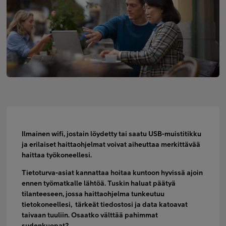
Minun Telia Yrityksille
Inspiroidu
FI
EN
SV
Ilmainen wifi, jostain löydetty tai saatu USB-muistitikku
ja erilaiset haittaohjelmat voivat aiheuttaa merkittävää
haittaa työkoneellesi.
Tietoturva-asiat kannattaa hoitaa kuntoon hyvissä ajoin
ennen työmatkalle lähtöä. Tuskin haluat päätyä
tilanteeseen, jossa haittaohjelma tunkeutuu
tietokoneellesi, tärkeät tiedostosi ja data katoavat
taivaan tuuliin. Osaatko välttää pahimmat
sudenkuopat?