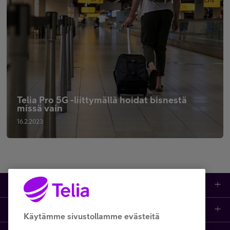
Telia Pro 5G -liittymällä hoidat bisnestä
missä vain
16.2.2023
Tuotteet
Asiakastuki
Kauppa
Käytämme sivustollamme evästeitä