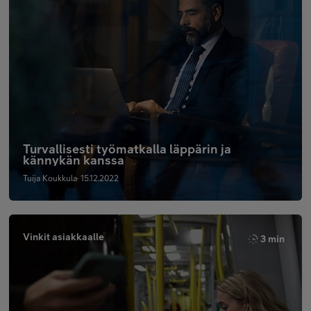
Turvallisesti työmatkalla läppärin ja
kännykän kanssa
Tuija Koukkula· 15.12.2022
Vinkit asiakkaalle
3 min