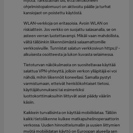
myötä. Tarkistathan siis, että tietokoneen
ohjelmistopalomuuri on aktivoitu päälle ja turhat
kansiojaot on poistettu käytöstä.
WLAN-verkkoja on eritasoisia. Avoin WLAN on
riskialttein. Jos verkko on suojattu salasanalla, se on
asteen verran luotettavampi. Mikäli vaan mahdollista,
vältä tällöinkin liikennöimästä salaamattomille
verkkosivuille. Tunnistat salatun verkkosivun https:// -
alkuisesta osoitteesta ja lukon kuvasta selaimessa.
Tietoturvan näkökulmasta on suositeltavaa käyttää
salattua VPN-yhteyttä, jolloin verkon ylläpitäjä ei voi
nähdä, mihin liikennöit koneellasi. Samalla pystyt
varmistumaan, etteivät henkilökohtaiset tietosi,
käyttäjätunnuksesi tai esimerkiksi
luottokorttimaksuihin liittyvät asiat päädy vääriin
käsiin.
Kaikkein turvallisinta on käyttää mobiilidataa. Tällöin
kaikki tietoliikenne kulkee matkapuhelinoperaattorin
verkossa. Uuden hinnoittelumallin ja uusien liittymien
myötä mobiilidatan käyttö on Euroopan alueella sen