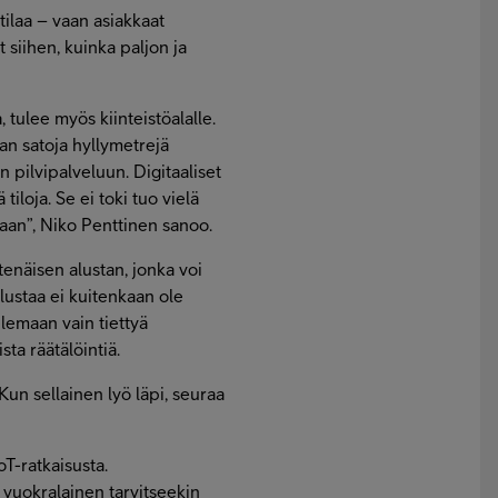
 tilaa – vaan asiakkaat
 siihen, kuinka paljon ja
 tulee myös kiinteistöalalle.
aan satoja hyllymetrejä
n pilvipalveluun. Digitaaliset
 tiloja. Se ei toki tuo vielä
taan”, Niko Penttinen sanoo.
tenäisen alustan, jonka voi
alustaa ei kuitenkaan ole
elemaan vain tiettyä
sta räätälöintiä.
Kun sellainen lyö läpi, seuraa
oT-ratkaisusta.
ön vuokralainen tarvitseekin