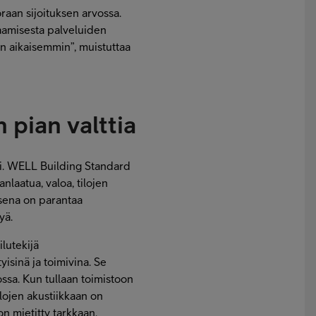
raan sijoituksen arvossa.
kraamisesta palveluiden
in aikaisemmin”, muistuttaa
n pian valttia
tti. WELL Building Standard
nlaatua, valoa, tilojen
ksena on parantaa
yä.
ilutekijä
yisinä ja toimivina. Se
ssa. Kun tullaan toimistoon
ilojen akustiikkaan on
 on mietitty tarkkaan.