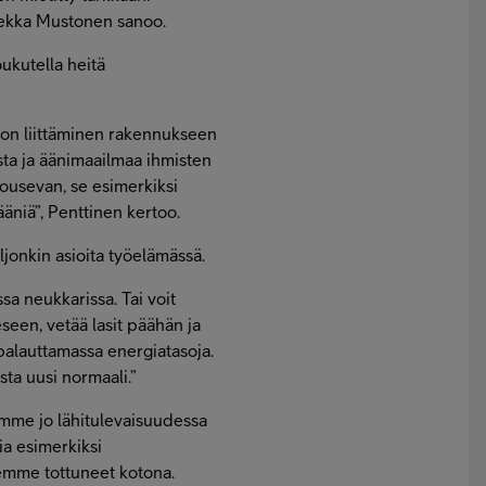
-Pekka Mustonen sanoo.
oukutella heitä
ellon liittäminen rakennukseen
tusta ja äänimaailmaa ihmisten
ousevan, se esimerkiksi
äniä”, Penttinen kertoo.
jonkin asioita työelämässä.
ssa neukkarissa. Tai voit
een, vetää lasit päähän ja
palauttamassa energiatasoja.
sta uusi normaali.”
amme jo lähitulevaisuudessa
ia esimerkiksi
lemme tottuneet kotona.