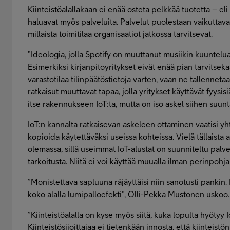
Kiinteistöalallakaan ei enää osteta pelkkää tuotetta – eli
haluavat myös palveluita. Palvelut puolestaan vaikuttavat
millaista toimitilaa organisaatiot jatkossa tarvitsevat.
”Ideologia, jolla Spotify on muuttanut musiikin kuuntelua,
Esimerkiksi kirjanpitoyritykset eivät enää pian tarvitsek
varastotilaa tilinpäätöstietoja varten, vaan ne tallennetaa
ratkaisut muuttavat tapaa, jolla yritykset käyttävät fyysisiä
itse rakennukseen IoT:ta, mutta on iso askel siihen suun
IoT:n kannalta ratkaisevan askeleen ottaminen vaatisi yh
kopioida käytettäväksi useissa kohteissa. Vielä tällaista 
olemassa, sillä useimmat IoT-alustat on suunniteltu palv
tarkoitusta. Niitä ei voi käyttää muualla ilman perinpohjai
”Monistettava sapluuna räjäyttäisi niin sanotusti pankin. 
koko alalla lumipalloefekti”, Olli-Pekka Mustonen uskoo.
”Kiinteistöalalla on kyse myös siitä, kuka lopulta hyötyy I
Kiinteistösijoittajaa ei tietenkään innosta, että kiinteist