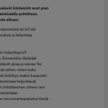
lisäävät kiinteistöt ovat pian
eistöalalla pohditaan,
aada aikaan.
ternetistä eli IoT:stä
nnuksia ja helpottaa
in helpottaa IoT-
n. Esimerkiksi älykkäät
ästävät aikaa ja vaivaa. Ne
vät siihen, miten koko
tö linkittyy osaksi kaupunki-
 toimintaa helpottavat
en linkittäminen yhteen sen
inteistöalan
n neuvonantopalvelut-tiimiä