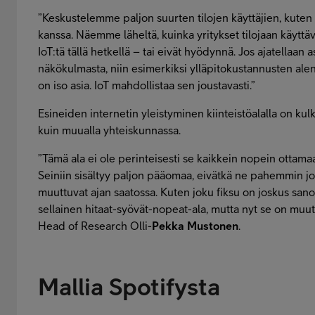
”Keskustelemme paljon suurten tilojen käyttäjien, kuten
kanssa. Näemme läheltä, kuinka yritykset tilojaan käyttä
IoT:tä tällä hetkellä – tai eivät hyödynnä. Jos ajatellaan 
näkökulmasta, niin esimerkiksi ylläpitokustannusten alen
on iso asia. IoT mahdollistaa sen joustavasti.”
Esineiden internetin yleistyminen kiinteistöalalla on kul
kuin muualla yhteiskunnassa.
”Tämä ala ei ole perinteisesti se kaikkein nopein ottamaa
Seiniin sisältyy paljon pääomaa, eivätkä ne pahemmin jo
muuttuvat ajan saatossa. Kuten joku fiksu on joskus sanon
sellainen hitaat-syövät-nopeat-ala, mutta nyt se on muu
Head of Research Olli-
Pekka Mustonen
.
Mallia Spotifysta