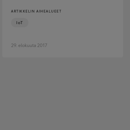
ARTIKKELIN AIHEALUEET
IoT
29. elokuuta 2017