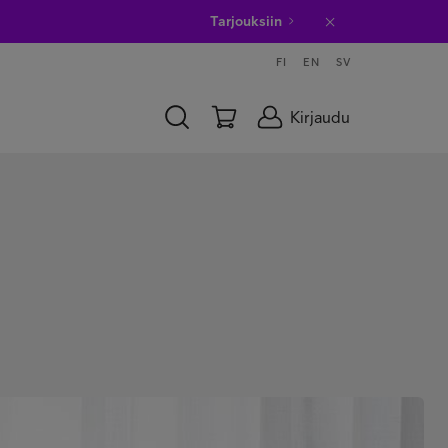
Tarjouksiin
FI
EN
SV
Kirjaudu