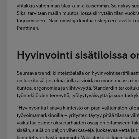
yhtäkkiä vähemmän tilaa kuin aikaisemmin. Se näkyy suo
Siksi tarvitaan mallin muutos, jossa siirrytään tilan vuo
tarjoamiseen. Näin omistaja kantaa riskejä eri tavalla ku
Penttinen.
Hyvinvointi sisätiloissa o
Seuraava trendi kiinteistöalalla on hyvinvointisertifikaa
on luokitusjärjestelmä, jolla arvioidaan muun muassa ilma
kuntoa, ergonomiaa ja viihtyvyyttä. Standardin tarkoitu
työntekijöiden terveyttä, työtyytyväisyyttä ja suorituskyk
”Hyvinvointia lisäävä kiinteistö on pian välttämätön kilpa
työvoimamarkkinoilla – yritysten täytyy pitää tilansa viiht
vaikuttaa esimerkiksi parhaiden osaajien pitämiseen talo
sisään, siellä on paljon viherkasveja, juoksevaa vettä ja t
kiinnitetty erityistä huomiota. Valaistusta ja ilman laatua