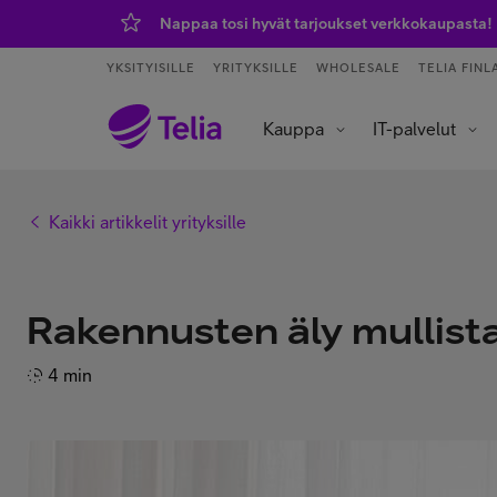
Nappaa tosi hyvät tarjoukset verkkokaupasta!
YKSITYISILLE
YRITYKSILLE
WHOLESALE
TELIA FINL
Kauppa
IT-palvelut
Tietoliikenneverkot ja yhteydet
Asiakaspalvelu ja puhelinvaihde
Data- ja tekoälypalvelut
IoT – esineiden internet
Kaikki artikkelit yrityksille
Rakennusten äly mullista
4 min