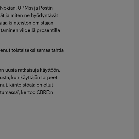
 Nokian, UPM:n ja Postin
vät ja miten ne hyödyntävät
asiaa kiinteistön omistajan
taminen viidellä prosentilla
kenut toistaiseksi samaa tahtia
n uusia ratkaisuja käyttöön.
usta, kun käyttäjän tarpeet
ut, kiinteistöala on ollut
ttumassa”, kertoo CBRE:n