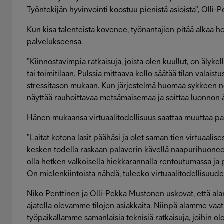
Työntekijän hyvinvointi koostuu pienistä asioista”, Olli
Kun kisa talenteista kovenee, työnantajien pitää alkaa h
palvelukseensa.
”Kiinnostavimpia ratkaisuja, joista olen kuullut, on älyk
tai toimitilaan. Pulssia mittaava kello säätää tilan valais
stressitason mukaan. Kun järjestelmä huomaa sykkeen n
näyttää rauhoittavaa metsämaisemaa ja soittaa luonnon ä
Hänen mukaansa virtuaalitodellisuus saattaa muuttaa pal
”Laitat kotona lasit päähäsi ja olet saman tien virtuaalise
kesken todella raskaan palaverin kävellä naapurihuonees
olla hetken valkoisella hiekkarannalla rentoutumassa ja 
On mielenkiintoista nähdä, tuleeko virtuaalitodellisuude
Niko Penttinen ja Olli-Pekka Mustonen uskovat, että al
ajatella olevamme tilojen asiakkaita. Niinpä alamme vaat
työpaikallamme samanlaisia teknisiä ratkaisuja, joihin o