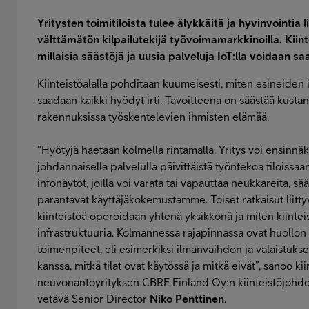
Yritysten toimitiloista tulee älykkäitä ja hyvinvointia 
välttämätön kilpailutekijä työvoimamarkkinoilla. Kiint
millaisia säästöjä ja uusia palveluja IoT:lla voidaan s
Kiinteistöalalla pohditaan kuumeisesti, miten esineiden in
saadaan kaikki hyödyt irti. Tavoitteena on säästää kusta
rakennuksissa työskentelevien ihmisten elämää.
”Hyötyjä haetaan kolmella rintamalla. Yritys voi ensinnäk
johdannaisella palvelulla päivittäistä työntekoa tiloissaa
infonäytöt, joilla voi varata tai vapauttaa neukkareita, sä
parantavat käyttäjäkokemustamme. Toiset ratkaisut liitty
kiinteistöä operoidaan yhtenä yksikkönä ja miten kiinteis
infrastruktuuria. Kolmannessa rajapinnassa ovat huollon
toimenpiteet, eli esimerkiksi ilmanvaihdon ja valaistuks
kanssa, mitkä tilat ovat käytössä ja mitkä eivät”, sanoo ki
neuvonantoyrityksen CBRE Finland Oy:n kiinteistöjohdo
vetävä Senior Director
Niko Penttinen
.