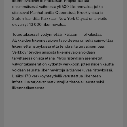
liikennevaloihin IoT-ratkaisun. Projekti kattaa
ensimmäisessä vaiheessa yli 600 liikennevaloa, jotka
sijaitsevat Manhattanilla, Queensissä, Brooklynissa ja
Staten Islandilla. Kaikkiaan New York Cityssä on arvioitu
olevan yli 13 000 liikennevaloa.
Toteutuksessa hyödynnetään Fältcomin IoT-alustaa.
Älykkäiden liikennevalojen tavoitteena on sekä sujuvoittaa
liikennettä risteyksissä että tehdä siitä turvallisempaa.
Verkkoyhteyden ansiosta liikennevaloja voidaan
tarvittaessa ohjata etänä. Myös risteyksiin asennetut
valvontakamerat on kytketty verkkoon, joten niiden kautta
voidaan seurata liikennevirtoja ja tilannekuvaa risteyksissä.
Lisäksi 170 verkkoyhteydellä varustettua liikenteen
infotaulua tarjoavat matkustajille tietoa alueesta sekä
liikennetilanteesta.