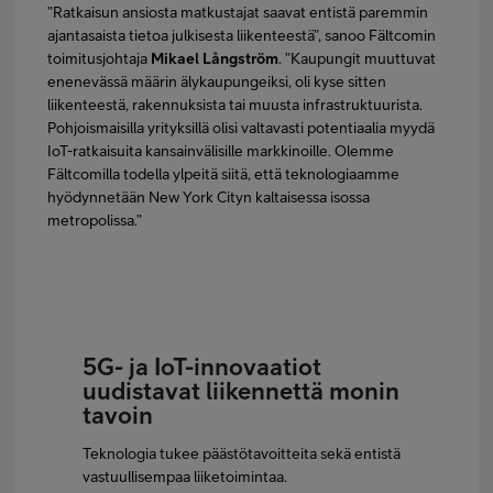
”Ratkaisun ansiosta matkustajat saavat entistä paremmin
ajantasaista tietoa julkisesta liikenteestä”, sanoo Fältcomin
toimitusjohtaja
Mikael Långström
. ”Kaupungit muuttuvat
enenevässä määrin älykaupungeiksi, oli kyse sitten
liikenteestä, rakennuksista tai muusta infrastruktuurista.
Pohjoismaisilla yrityksillä olisi valtavasti potentiaalia myydä
IoT-ratkaisuita kansainvälisille markkinoille. Olemme
Fältcomilla todella ylpeitä siitä, että teknologiaamme
hyödynnetään New York Cityn kaltaisessa isossa
metropolissa.”
5G- ja IoT-innovaatiot
uudistavat liikennettä monin
tavoin
Teknologia tukee päästötavoitteita sekä entistä
vastuullisempaa liiketoimintaa.