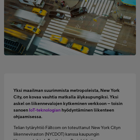
Minun Telia Yrityksille
Inspiroidu
FI
EN
SV
Yksi maailman suurimmista metropoleista, New York
City, on kovaa vauhtia matkalla älykaupungiksi. Yksi
askel on liikennevalojen kytkeminen verkkoon – toisin
sanoen
IoT-teknologian
hyödyntäminen liikenteen
ohjaamisessa.
Telian tytäryhtiö Fältcom on toteuttanut New York Cityn
liikenneviraston (NYCDOT) kanssa kaupungin