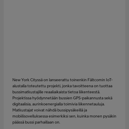
New York Cityssä on lanseerattu toinenkin Fältcomin IoT-
alustalla toteutettu projekti, jonka tavoitteena on tuottaa
bussimatkustajille reaaliaikaista tietoa liikenteestä.
Projektissa hyödynnetään bussien GPS-paikannusta sekä
digitaalisia, aurinkoenergialla toimivia liikennetauluja.
Matkustajat voivat nähdä bussipysäkeillä ja
mobiilisovelluksessa esimerkiksi sen, kuinka monen pysäkin
päässä bussi parhaillaan on.