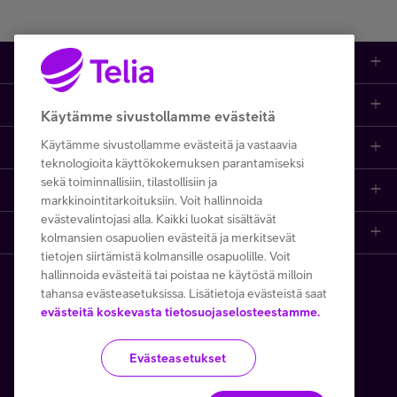
Tuotteet
Asiakastuki
Kauppa
Käytämme sivustollamme evästeitä
Käytämme sivustollamme evästeitä ja vastaavia
Opi ja inspiroidu
Etusivu
IT-palvelut
teknologioita käyttökokemuksen parantamiseksi
sekä toiminnallisiin, tilastollisiin ja
Telia
Kaikki sisällöt
Yhteystiedot
Yrittäjän palvelut
markkinointitarkoituksiin. Voit hallinnoida
evästevalintojasi alla. Kaikki luokat sisältävät
Telia Finland
Telia
Artikkelit
Paikalliset yritysmyyjät
Julkishallinnolle
kolmansien osapuolien evästeitä ja merkitsevät
tietojen siirtämistä kolmansille osapuolille. Voit
hallinnoida evästeitä tai poistaa ne käytöstä milloin
Telia yrityksenä
Telia Cygate
Referenssit
Viat ja häiriöt
Wholesale
tahansa evästeasetuksissa. Lisätietoja evästeistä saat
Copyright Telia Company 2026
evästeitä koskevasta tietosuojaselosteestamme.
Vastuullisuus
Asiakasvinkit
Laskut ja maksaminen
Business
Kaikki hinnat ALV 0 %
Evästeasetukset
Turvaverkko
Webinaarit ja koulutukset
Asiakkuuden hallinta
5G yrityksille
Tietosuoja ja -turva
Käyttöehdot
Evästeiden käyttö