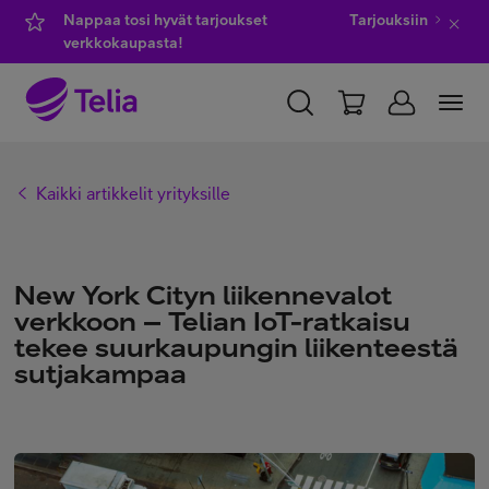
Nappaa tosi hyvät tarjoukset
Tarjouksiin
verkkokaupasta!
YKSITYISILLE
YRITYKSILLE
WHOLESALE
Kaikki artikkelit yrityksille
TELIA FINLAND
Kauppa
New York Cityn liikennevalot
verkkoon – Telian IoT-ratkaisu
tekee suurkaupungin liikenteestä
IT-palvelut
sutjakampaa
Asiakastuki