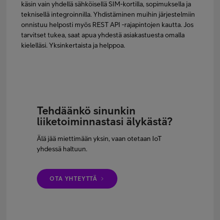
käsin vain yhdellä sähköisellä SIM-kortilla, sopimuksella ja
teknisellä integroinnilla. Yhdistäminen muihin järjestelmiin
onnistuu helposti myös REST API -rajapintojen kautta. Jos
tarvitset tukea, saat apua yhdestä asiakastuesta omalla
kielelläsi. Yksinkertaista ja helppoa.
Tehdäänkö sinunkin
liiketoiminnastasi älykästä?
Älä jää miettimään yksin, vaan otetaan IoT
yhdessä haltuun.
OTA YHTEYTTÄ