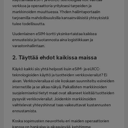
verkkoa ja operaattoria yrityksesi tarpeiden ja
markkinoiden muuttuessa. Yhden hallintaportaalin
tarjoamilla mahdollisuuksilla kansainvälisistä yhteyksistä
tulee todellisuutta.
Uudenlainen eSIM-kortti yksinkertaistaa kaikkea
ennusteista ja tuotannosta aina logistiikkaan ja
varastonhallintaan.
2. Täyttää ehdot kaikissa maissa
Käykö kaikki siis yhtä helposti kuin eSIM- ja eUICC-
teknologioiden käyttö ja tuotteiden verkkovierailut? Ei
aivan. Verkkovierailua ei ole koskaan suunniteltu esineiden
internetille ja se alkaa näkyä. Paikallisten markkinoiden
suojelemiseksi tietyt maat ovat alkaneet kieltää tuotteiden
pysyvät verkkovierailut. Joidenkin markkinoiden
vaihtelevat yhteyshinnat taas vaikeuttavat kustannusten
ennustamista.
Koska sopimusten neuvottelu eri maiden operaattorien
kanssa on hankalaa ja aikaavievää, kehitimme