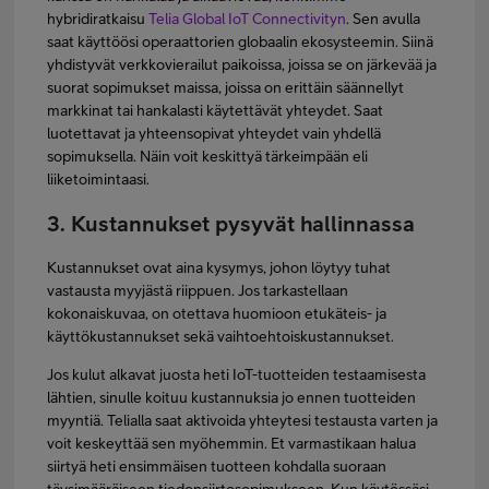
hybridiratkaisu
Telia Global IoT Connectivityn
. Sen avulla
saat käyttöösi operaattorien globaalin ekosysteemin. Siinä
yhdistyvät verkkovierailut paikoissa, joissa se on järkevää ja
suorat sopimukset maissa, joissa on erittäin säännellyt
markkinat tai hankalasti käytettävät yhteydet. Saat
luotettavat ja yhteensopivat yhteydet vain yhdellä
sopimuksella. Näin voit keskittyä tärkeimpään eli
liiketoimintaasi.
3. Kustannukset pysyvät hallinnassa
Kustannukset ovat aina kysymys, johon löytyy tuhat
vastausta myyjästä riippuen. Jos tarkastellaan
kokonaiskuvaa, on otettava huomioon etukäteis- ja
käyttökustannukset sekä vaihtoehtoiskustannukset.
Jos kulut alkavat juosta heti IoT-tuotteiden testaamisesta
lähtien, sinulle koituu kustannuksia jo ennen tuotteiden
myyntiä. Telialla saat aktivoida yhteytesi testausta varten ja
voit keskeyttää sen myöhemmin. Et varmastikaan halua
siirtyä heti ensimmäisen tuotteen kohdalla suoraan