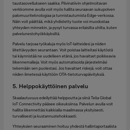
taustasovellukseen saakka. Pilvinatiivin ohjelmoitavan
verkkomme avulla voit myös hallita seuraavan sukupolven
palomuuriteknologiaa ja tunnistautumista Edge-verkossa.
Näin voit päättää, mikä yhdistetty tuote voi muodostaa
yhteyden minnekin, ja pysyt turvassa erilaisilta uhilta, kuten
palvelunestohyökkäyksiltä.
Palvelu tarjoaa työkaluja myös IoT-laitteidesi ja niiden
liitettävyyden seurantaan. Voit poistaa laitteitasi käytöstä
tai käynnistää ne uudelleen etänä, jos havaitset poikkeavia
liikennemalleja. Voit myös automatisoida järjestelmäsi
tekemään sen puolestasi. Jos havaitset riskejä, voit ottaa
niiden ilmetessä käyttöön OTA-tietoturvapäivityksiä.
5. Helppokäyttöinen palvelu
Skaalautuvuus edellyttää helppoutta ja siinä Telia Global
IoT Connectivity pääsee oikeuksiinsa. Palvelun avulla voit
hallita liikennettäsi kaikkialla maailmassa yksityisesti,
turvallisesti ja kustannustehokkaasti.
Yhteyksien seuraaminen hoituu yhdestä hallintaportaalista