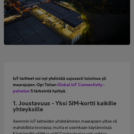
Minun Telia Yrityksille
Inspiroidu
FI
EN
SV
IoT-laitteet voi nyt yhdistää sujuvasti toisiinsa yli
maarajojen. Opi Telian
Global IoT Connectivity -
palvelun
5 tärkeintä hyötyä.
1. Joustavuus - Yksi SIM-kortti kaikille
yhteyksille
Aiemmin IoT-laitteiden yhdistäminen maarajojen ylitse oli
mahdollista teoriassa, mutta ei useinkaan käytännössä.
Käyttämällä eSIM-ja eUICC-teknologiaa voit vaihtaa