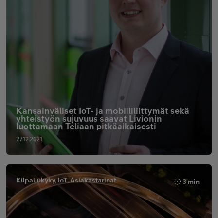
Kansainväliset IoT- ja mobiililiittymät sekä
yhteistyön sujuvuus saavat Livionin
luottamaan Teliaan pitkäaikaisesti
27.12.2021
Kilpailukyky, IoT, Asiakastarinat
3 min