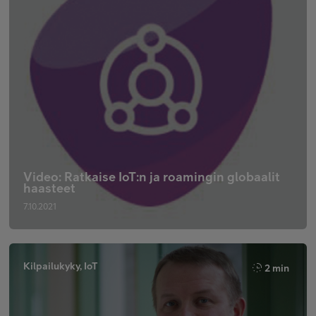
Video: Ratkaise IoT:n ja roamingin globaalit
haasteet
7.10.2021
Kilpailukyky, IoT
2 min