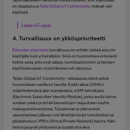
täysimääräiseen tiedonsiirtosopimukseen. Kun käytössäsi
on skaalautuva
Telia Global IoT Connectivity
, maksat vain
käytöstä.
Lataa IoT-opas
4. Turvallisuus on ykkösprioriteetti
Esineiden internetin
turvallisuus on erittäin tärkeä asia niin
käyttäjille kuin yrityksillekin. Siinä on huomioitava erityisesti
kolme asiaa, joita ovat salaus, tunnistautuminen ja tietojen
käyttöoikeuksien myöntäminen eli valtuutus.
Telian Global IoT Connectivity -ratkaisussa nämä seikat
huomioidaan useilla eri tavoilla. Kaikki alkaa GSMA:n
määrittelemästä alan standardista, eSIM-tekniikasta
(Electronic Subscriber Identity Module), jonka avulla tietosi
voidaan salata ja siirtää lisensoitujen taajuuksien kautta
matkapuhelinverkossa. Tukiaseman ja ydinverkon
saavuttamisen jälkeen voit lähettää tiedot toimitiloihisi tai
pilvipalveluun VPN:n (Virtual Private Network) kautta. Näin
tietosi pysyvät yksityisinä ja suojattuina aina