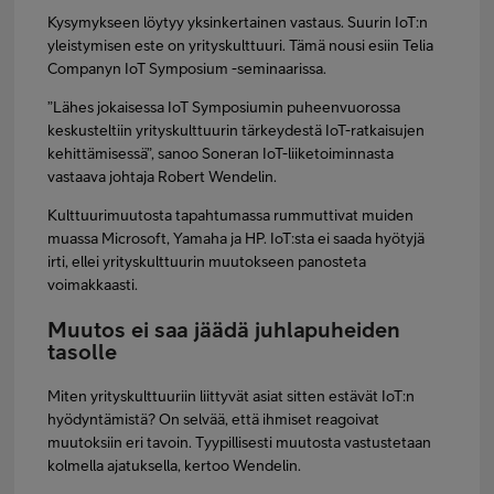
Kysymykseen löytyy yksinkertainen vastaus. Suurin IoT:n
yleistymisen este on yrityskulttuuri. Tämä nousi esiin Telia
Companyn IoT Symposium -seminaarissa.
”Lähes jokaisessa IoT Symposiumin puheenvuorossa
keskusteltiin yrityskulttuurin tärkeydestä IoT-ratkaisujen
kehittämisessä”, sanoo Soneran IoT-liiketoiminnasta
vastaava johtaja Robert Wendelin.
Kulttuurimuutosta tapahtumassa rummuttivat muiden
muassa Microsoft, Yamaha ja HP. IoT:sta ei saada hyötyjä
irti, ellei yrityskulttuurin muutokseen panosteta
voimakkaasti.
Muutos ei saa jäädä juhlapuheiden
tasolle
Miten yrityskulttuuriin liittyvät asiat sitten estävät IoT:n
hyödyntämistä? On selvää, että ihmiset reagoivat
muutoksiin eri tavoin. Tyypillisesti muutosta vastustetaan
kolmella ajatuksella, kertoo Wendelin.