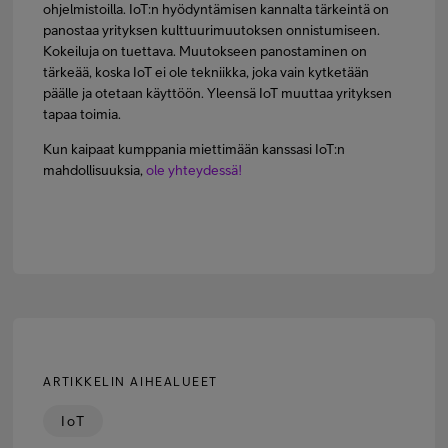
ohjelmistoilla. IoT:n hyödyntämisen kannalta tärkeintä on
panostaa yrityksen kulttuurimuutoksen onnistumiseen.
Kokeiluja on tuettava. Muutokseen panostaminen on
tärkeää, koska IoT ei ole tekniikka, joka vain kytketään
päälle ja otetaan käyttöön. Yleensä IoT muuttaa yrityksen
tapaa toimia.
Kun kaipaat kumppania miettimään kanssasi IoT:n
mahdollisuuksia,
ole yhteydessä!
ARTIKKELIN AIHEALUEET
IoT