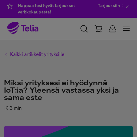
Nappaa tosi hyvät tarjoukset
Tarjouksiin
verkkokaupasta!
YKSITYISILLE
YRITYKSILLE
WHOLESALE
Kaikki artikkelit yrityksille
TELIA FINLAND
Kauppa
Miksi yrityksesi ei hyödynnä
IoT:ia? Yleensä vastassa yksi ja
sama este
IT-palvelut
3 min
Asiakastuki