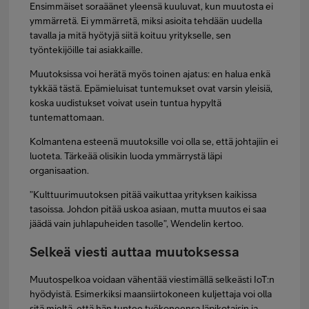
Ensimmäiset soraäänet yleensä kuuluvat, kun muutosta ei
ymmärretä. Ei ymmärretä, miksi asioita tehdään uudella
tavalla ja mitä hyötyjä siitä koituu yritykselle, sen
työntekijöille tai asiakkaille.
Muutoksissa voi herätä myös toinen ajatus: en halua enkä
tykkää tästä. Epämieluisat tuntemukset ovat varsin yleisiä,
koska uudistukset voivat usein tuntua hypyltä
tuntemattomaan.
Kolmantena esteenä muutoksille voi olla se, että johtajiin ei
luoteta. Tärkeää olisikin luoda ymmärrystä läpi
organisaation.
”Kulttuurimuutoksen pitää vaikuttaa yrityksen kaikissa
tasoissa. Johdon pitää uskoa asiaan, mutta muutos ei saa
jäädä vain juhlapuheiden tasolle”, Wendelin kertoo.
Selkeä viesti auttaa muutoksessa
Muutospelkoa voidaan vähentää viestimällä selkeästi IoT:n
hyödyistä. Esimerkiksi maansiirtokoneen kuljettaja voi olla
sitä mieltä, että hän tuntee työkoneensa läpikotaisin ja