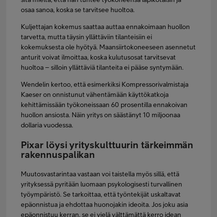
osaa sanoa, koska se tarvitsee huoltoa.
Kuljettajan kokemus saattaa auttaa ennakoimaan huollon
tarvetta, mutta täysin yllättäviin tilanteisiin ei
kokemuksesta ole hyötyä. Maansiirtokoneeseen asennetut
anturit voivat ilmoittaa, koska kulutusosat tarvitsevat
huoltoa – silloin yllättäviä tilanteita ei pääse syntymään.
Wendelin kertoo, että esimerkiksi Kompressorivalmistaja
Kaeser on onnistunut vähentämään käyttökatkoja
kehittämissään työkoneissaan 60 prosentilla ennakoivan
huollon ansiosta. Näin yritys on säästänyt 10 miljoonaa
dollaria vuodessa.
Pixar löysi yrityskulttuurin tärkeimmän
rakennuspalikan
Muutosvastarintaa vastaan voi taistella myös sillä, että
yrityksessä pyritään luomaan psykologisesti turvallinen
työympäristö. Se tarkoittaa, että työntekijät uskaltavat
epäonnistua ja ehdottaa huonojakin ideoita. Jos joku asia
epäonnistuu kerran, se ei vielä välttämättä kerro idean