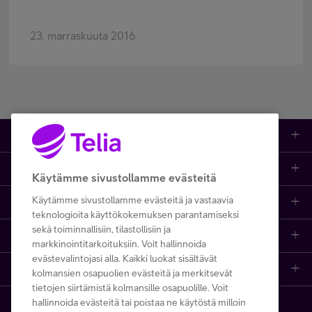
23. marraskuuta 2016
Tuotteet
Asiakastuki
Kauppa
Käytämme sivustollamme evästeitä
Käytämme sivustollamme evästeitä ja vastaavia
Opi ja inspiroidu
Etusivu
IT-palvelut
teknologioita käyttökokemuksen parantamiseksi
sekä toiminnallisiin, tilastollisiin ja
Telia
Kaikki sisällöt
Yhteystiedot
Yrittäjän palvelut
markkinointitarkoituksiin. Voit hallinnoida
evästevalintojasi alla. Kaikki luokat sisältävät
Telia Finland
Telia
Artikkelit
Paikalliset yritysmyyjät
Julkishallinnolle
kolmansien osapuolien evästeitä ja merkitsevät
tietojen siirtämistä kolmansille osapuolille. Voit
hallinnoida evästeitä tai poistaa ne käytöstä milloin
Telia yrityksenä
Telia Cygate
Referenssit
Viat ja häiriöt
Wholesale