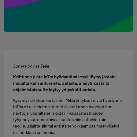
Minun Telia Yrityksille
Inspiroidu
FI
EN
SV
Sonera on nyt Telia.
Kriittinen piste IoT:n hyödyntämisessä löytyy jostain
muualta kuin antureista, datasta, analytiikasta tai
ohjelmistoista. Se löytyy yrityskulttuurista.
Kysymys on yksinkertainen. Miksi yritykset eivät hyödynnä
IoT:ia eli esineiden internetiä, vaikka sen hyödyistä on
näyttöjä lukuisilta eri aloilta? Fiksua jäteastioiden
tyhjennystä, ennakoivaa huoltoa niin autoihin kuin
teollisuuslaitteisiin tai entistä tehokkaampaa maanviljelyä –
esimerkkejä on monia.