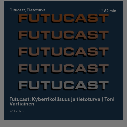
Futucast, Tietoturva
62 min
Futucast: Kyberrikollisuus ja tietoturva | Toni
Vartiainen
26.1.2023