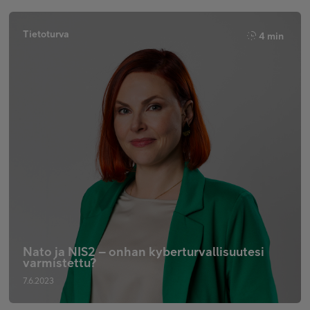
Tietoturva
4 min
Nato ja NIS2 – onhan kyberturvallisuutesi
varmistettu?
7.6.2023