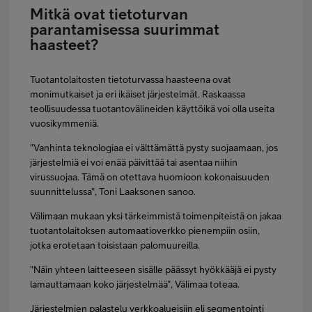
Mitkä ovat tietoturvan
parantamisessa suurimmat
haasteet?
Tuotantolaitosten tietoturvassa haasteena ovat
monimutkaiset ja eri ikäiset järjestelmät. Raskaassa
teollisuudessa tuotantovälineiden käyttöikä voi olla useita
vuosikymmeniä.
"Vanhinta teknologiaa ei välttämättä pysty suojaamaan, jos
järjestelmiä ei voi enää päivittää tai asentaa niihin
virussuojaa. Tämä on otettava huomioon kokonaisuuden
suunnittelussa", Toni Laaksonen sanoo.
Välimaan mukaan yksi tärkeimmistä toimenpiteistä on jakaa
tuotantolaitoksen automaatioverkko pienempiin osiin,
jotka erotetaan toisistaan palomuureilla.
"Näin yhteen laitteeseen sisälle päässyt hyökkääjä ei pysty
lamauttamaan koko järjestelmää", Välimaa toteaa.
Järjestelmien palastelu verkkoalueisiin eli segmentointi