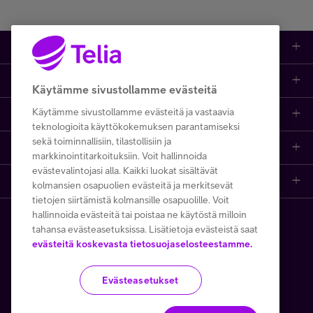
Tuotteet
Asiakastuki
Kauppa
Käytämme sivustollamme evästeitä
Käytämme sivustollamme evästeitä ja vastaavia
Opi ja inspiroidu
Etusivu
IT-palvelut
teknologioita käyttökokemuksen parantamiseksi
sekä toiminnallisiin, tilastollisiin ja
Telia
Kaikki sisällöt
Yhteystiedot
Yrittäjän palvelut
markkinointitarkoituksiin. Voit hallinnoida
evästevalintojasi alla. Kaikki luokat sisältävät
Telia Finland
Telia
Artikkelit
Paikalliset yritysmyyjät
Julkishallinnolle
kolmansien osapuolien evästeitä ja merkitsevät
tietojen siirtämistä kolmansille osapuolille. Voit
hallinnoida evästeitä tai poistaa ne käytöstä milloin
Telia yrityksenä
Telia Cygate
Referenssit
Viat ja häiriöt
Wholesale
tahansa evästeasetuksissa. Lisätietoja evästeistä saat
Copyright Telia Company 2026
evästeitä koskevasta tietosuojaselosteestamme.
Vastuullisuus
Asiakasvinkit
Laskut ja maksaminen
Business
Kaikki hinnat ALV 0 %
Evästeasetukset
Turvaverkko
Webinaarit ja koulutukset
Asiakkuuden hallinta
5G yrityksille
Tietosuoja ja -turva
Käyttöehdot
Evästeiden käyttö