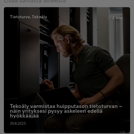
Lisää samasta aiheesta
Tietoturva, Tekoäly
3 min
Tekoäly varmistaa huipputason tietoturvan –
näin yrityksesi pysyy askeleen edellä
hyökkääjää
30.8.2023