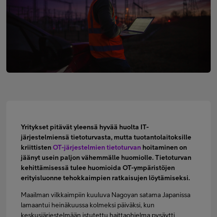
Minun Telia Yrityksille
Inspiroidu
FI
EN
SV
Yritykset pitävät yleensä hyvää huolta IT-
järjestelmiensä tietoturvasta, mutta tuotantolaitoksille
kriittisten
OT-järjestelmien tietoturvan
hoitaminen on
jäänyt usein paljon vähemmälle huomiolle. Tietoturvan
kehittämisessä tulee huomioida OT-ympäristöjen
erityisluonne tehokkaimpien ratkaisujen löytämiseksi.
Maailman vilkkaimpiin kuuluva Nagoyan satama Japanissa
lamaantui heinäkuussa kolmeksi päiväksi, kun
keskusjärjestelmään istutettu haittaohjelma pysäytti