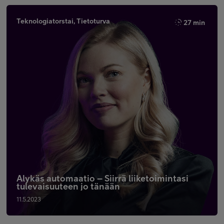
Teknologiatorstai, Tietoturva
27 min
Älykäs automaatio – Siirrä liiketoimintasi
tulevaisuuteen jo tänään
11.5.2023