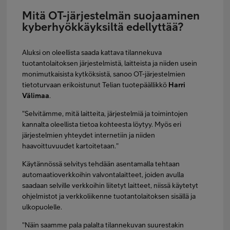
Mitä OT-järjestelmän suojaaminen
kyberhyökkäyksiltä edellyttää?
Aluksi on oleellista saada kattava tilannekuva
tuotantolaitoksen järjestelmistä, laitteista ja niiden usein
monimutkaisista kytköksistä, sanoo OT-järjestelmien
tietoturvaan erikoistunut Telian tuotepäällikkö
Harri
Välimaa
.
"Selvitämme, mitä laitteita, järjestelmiä ja toimintojen
kannalta oleellista tietoa kohteesta löytyy. Myös eri
järjestelmien yhteydet internetiin ja niiden
haavoittuvuudet kartoitetaan."
Käytännössä selvitys tehdään asentamalla tehtaan
automaatioverkkoihin valvontalaitteet, joiden avulla
saadaan selville verkkoihin liitetyt laitteet, niissä käytetyt
ohjelmistot ja verkkoliikenne tuotantolaitoksen sisällä ja
ulkopuolelle.
"Näin saamme pala palalta tilannekuvan suurestakin