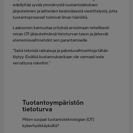
edellyttää syvää ymmärrystä tuotantolaitoksen
järjestelmien ja laitteiden keskinäisestä viestittelystä, jotta
tuotantoprosessit toimivat ilman häiriöitä.
Laaksonen kannustaa yrityksiä arvioimaan rehellisesti
oman OT-järjestelmänsä tietoturvan tason ja järkevät
etenemisvaihtoehdot sen parantamiselle.
"Sekä teknisiä ratkaisuja ja palveluvaihtoehtoja tähän
löytyy. Eivätkä kustannuksetkaan ole varmasti este
verrattuna riskeihin."
Tuotantoympäristön
tietoturva
Miten suojaat tuotantoteknologian (OT)
kyberhyökkäyksiltä?