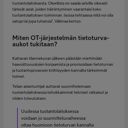
tuotantolaitoksesta. Oleellista on saada selville oikeasti
tärkeät asiat, joiden häiriintyminen vaarantaisi koko
tuotantolaitoksen toiminnan. Isossa tehtaassa niitä voi olla
satoja tai jopa tuhansia", Välimaa kertoo.
Miten OT-järjestelmän tietoturva-
aukot tukitaan?
Kattavan tilannekuvan jälkeen päästään miettimään
haavoittuvuuksien korjaamista ja priorisoidaan tietoturvan
ja tuotantoprosessin kriittisyyden kannalta tärkeimmät
toimet.
Telian asiantuntijat auttavat suunnittelemaan
tuotantolaitoksessa tehokkaimmat tekniset ratkaisut ja
niiden toteutuksen.
Uudessa tuotantolaitoksessa
voidaan jo suunnitteluvaiheessa
ottaa huomioon tietoturvan kannalta