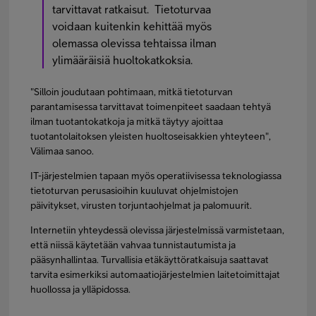
tarvittavat ratkaisut.
Tietoturvaa
voidaan kuitenkin kehittää myös
olemassa olevissa tehtaissa ilman
ylimääräisiä huoltokatkoksia.
"Silloin joudutaan pohtimaan, mitkä tietoturvan
parantamisessa tarvittavat toimenpiteet saadaan tehtyä
ilman tuotantokatkoja ja mitkä täytyy ajoittaa
tuotantolaitoksen yleisten huoltoseisakkien yhteyteen",
Välimaa sanoo.
IT-järjestelmien tapaan myös operatiivisessa teknologiassa
tietoturvan perusasioihin kuuluvat ohjelmistojen
päivitykset, virusten torjuntaohjelmat ja palomuurit.
Internetiin yhteydessä olevissa järjestelmissä varmistetaan,
että niissä käytetään vahvaa tunnistautumista ja
pääsynhallintaa. Turvallisia etäkäyttöratkaisuja saattavat
tarvita esimerkiksi automaatiojärjestelmien laitetoimittajat
huollossa ja ylläpidossa.