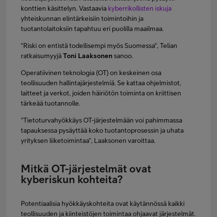
konttien käsittelyn. Vastaavia
kyberrikollisten iskuja
yhteiskunnan elintärkeisiin toimintoihin ja
tuotantolaitoksiin tapahtuu eri puolilla maailmaa.
"Riski on entistä todellisempi myös Suomessa", Telian
ratkaisumyyjä
Toni Laaksonen
sanoo.
Operatiivinen teknologia (OT) on keskeinen osa
teollisuuden hallintajärjestelmiä. Se kattaa ohjelmistot,
laitteet ja verkot, joiden häiriötön toiminta on kriittisen
tärkeää tuotannolle.
"Tietoturvahyökkäys OT-järjestelmään voi pahimmassa
tapauksessa pysäyttää koko tuotantoprosessin ja uhata
yrityksen liiketoimintaa", Laaksonen varoittaa.
Mitkä OT-järjestelmät ovat
kyberiskun kohteita?
Potentiaalisia hyökkäyskohteita ovat käytännössä kaikki
teollisuuden ja kiinteistöjen toimintaa ohjaavat järjestelmät.