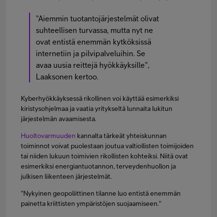
"Aiemmin tuotantojärjestelmät olivat
suhteellisen turvassa, mutta nyt ne
ovat entistä enemmän kytköksissä
internetiin ja pilvipalveluihin. Se
avaa uusia reittejä hyökkäyksille",
Laaksonen kertoo.
Kyberhyökkäyksessä rikollinen voi käyttää esimerkiksi
kiristysohjelmaa ja vaatia yritykseltä lunnaita lukitun
järjestelmän avaamisesta.
Huoltovarmuuden
kannalta tärkeät yhteiskunnan
toiminnot voivat puolestaan joutua valtiollisten toimijoiden
tai niiden lukuun toimivien rikollisten kohteiksi. Niitä ovat
esimerkiksi energiantuotannon, terveydenhuollon ja
julkisen liikenteen järjestelmät.
"Nykyinen geopoliittinen tilanne luo entistä enemmän
painetta kriittisten ympäristöjen suojaamiseen."