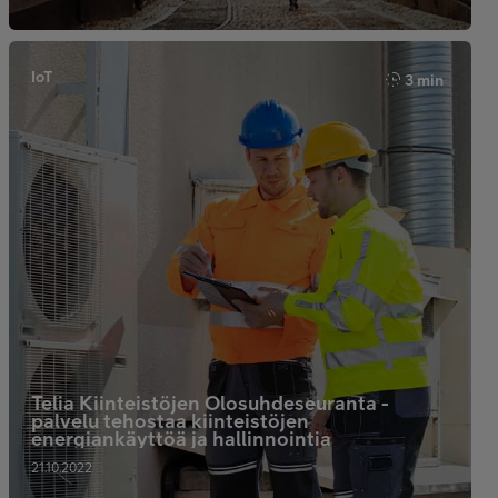
IoT
3 min
Telia Kiinteistöjen Olosuhdeseuranta -
palvelu tehostaa kiinteistöjen
energiankäyttöä ja hallinnointia
21.10.2022