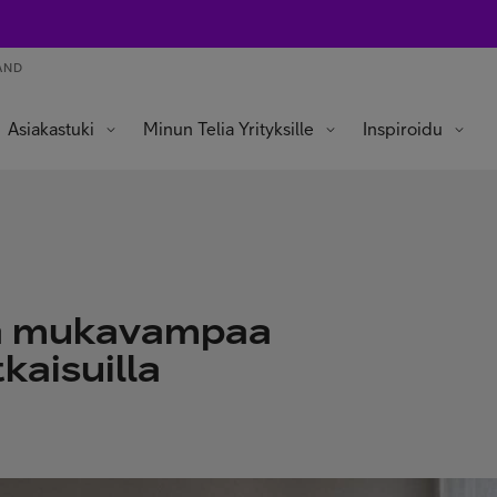
AND
Asiakastuki
Minun Telia Yrityksille
Inspiroidu
ja mukavampaa
tkaisuilla