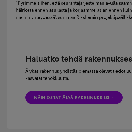
”Pyrimme siihen, että seurantajärjestelmän avulla saam
häiriöstä ennen asukasta ja korjaamme asian ennen kuin 
meihin yhteydessä”, summaa Rikshemin projektipäällik
Haluatko tehdä rakennukse
Älykäs rakennus yhdistää olemassa olevat tiedot uu
kasvatat tehokkuutta.
NÄIN OSTAT ÄLYÄ RAKENNUKSIISI