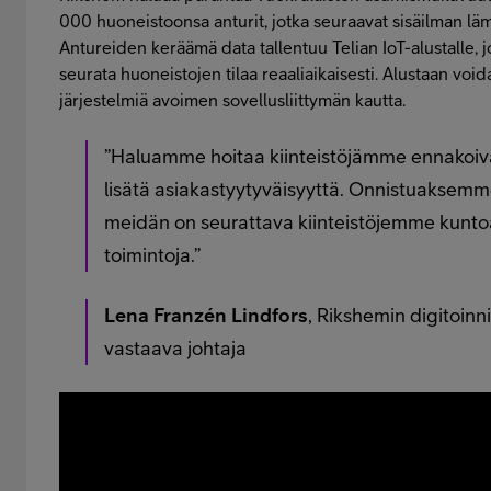
000 huoneistoonsa anturit, jotka seuraavat sisäilman läm
Antureiden keräämä data tallentuu Telian IoT-alustalle, j
seurata huoneistojen tilaa reaaliaikaisesti. Alustaan void
järjestelmiä avoimen sovellusliittymän kautta.
”Haluamme hoitaa kiinteistöjämme ennakoiva
lisätä asiakastyytyväisyyttä. Onnistuaksemm
meidän on seurattava kiinteistöjemme kunto
toimintoja.”
Lena Franzén Lindfors
, Rikshemin digitoinn
vastaava johtaja