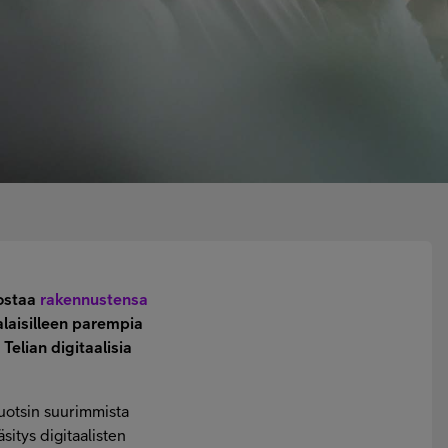
hostaa
rakennustensa
alaisilleen parempia
elian digitaalisia
uotsin suurimmista
äsitys digitaalisten