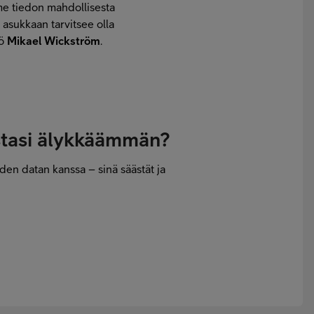
me tiedon mahdollisesta
asukkaan tarvitsee olla
kö
Mikael Wickström
.
stasi älykkäämmän?
den datan kanssa – sinä säästät ja