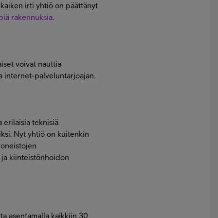
kaiken irti yhtiö on päättänyt
piä rakennuksia
.
set voivat nauttia
a internet-palveluntarjoajan.
erilaisia teknisiä
iiksi. Nyt yhtiö on kuitenkin
uoneistojen
ja kiinteistönhoidon
a asentamalla kaikkiin 30