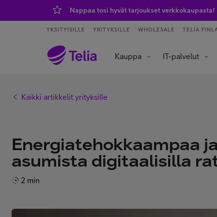
Nappaa tosi hyvät tarjoukset verkkokaupasta!
YKSITYISILLE
YRITYKSILLE
WHOLESALE
TELIA FINL
Kauppa
IT-palvelut
Tietoliikenneverkot ja yhteydet
Asiakaspalvelu ja puhelinvaihde
Data- ja tekoälypalvelut
IoT – esineiden internet
Kaikki artikkelit yrityksille
Energiatehokkaampaa 
asumista digitaalisilla ra
2 min