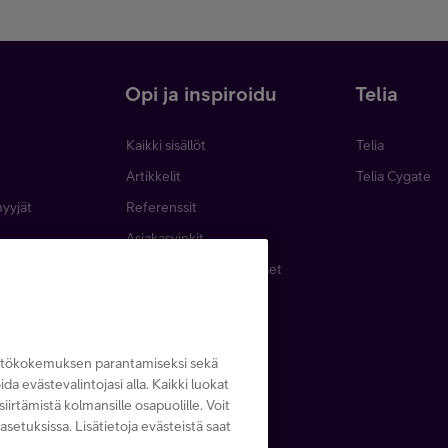
i
Opi ja inspiroidu
Telia
Kaikki sisällöt
Telia
Artikkelit
Telia Cygate
myyjät
Referenssit
Asiakasvinkit
minen
Webinaarit ja koulutukset
inta
Podcastit
emat
Lehdet ja oppaat
Tapahtumat
yttökokemuksen parantamiseksi sekä
noida evästevalintojasi alla. Kaikki luokat
iirtämistä kolmansille osapuolille. Voit
asetuksissa. Lisätietoja evästeistä saat