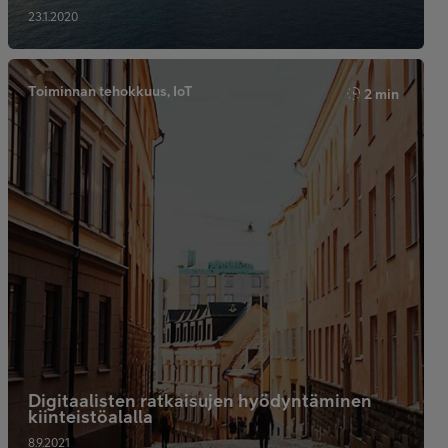
23.1.2020
Toiminnan tehokkuus, IoT
2 min
Digitaalisten ratkaisujen hyödyntäminen
kiinteistöalalla
8.9.2021