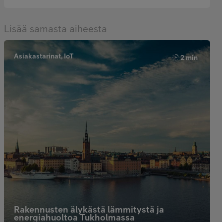
Lisää samasta aiheesta
Asiakastarinat, IoT
2 min
Rakennusten älykästä lämmitystä ja
energiahuoltoa Tukholmassa