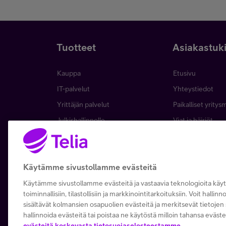
Tuotteet
Asiakastuk
Kauppa
Etusivu
IT-palvelut
Yhteystiedot
Yrittäjän palvelut
Paikalliset yritys
Julkishallinnolle
Viat ja häiriöt
Wholesale
Laskut ja maksa
Business
Asiakkuuden hall
Käytämme sivustollamme evästeitä
5G yrityksille
Verkko ja tukias
Microsoft 365
Käytämme sivustollamme evästeitä ja vastaavia teknologioita kä
toiminnallisiin, tilastollisiin ja markkinointitarkoituksiin. Voit hallin
Apple yrityksille
sisältävät kolmansien osapuolien evästeitä ja merkitsevät tietojen s
hallinnoida evästeitä tai poistaa ne käytöstä milloin tahansa eväste
evästeitä koskevasta tietosuojaselosteestamme.