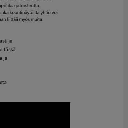
pötilaa ja kosteutta.
onka koontinäytöiltä yhtiö voi
aan liittää myös muita
sti ja
e tässä
a ja
ista