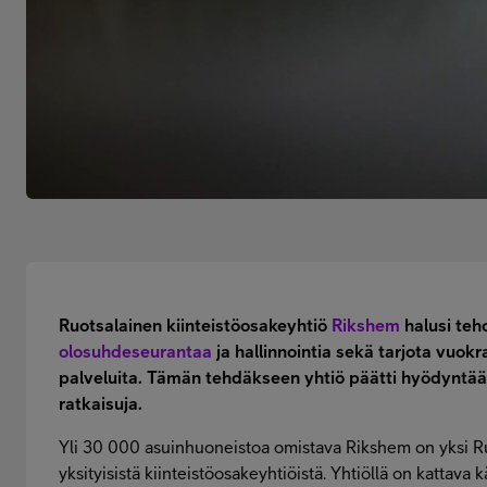
Ruotsalainen kiinteistöosakeyhtiö
Rikshem
halusi te
olosuhdeseurantaa
ja hallinnointia sekä tarjota vuokr
palveluita. Tämän tehdäkseen yhtiö päätti hyödyntää T
ratkaisuja.
Yli 30 000 asuinhuoneistoa omistava Rikshem on yksi R
yksityisistä kiinteistöosakeyhtiöistä. Yhtiöllä on kattava k