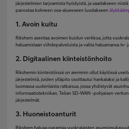
järjestelmien tarjoamista hyödyistä, ja saadakseen niistä 
panostaa kolmeen osa-alueeseen luodakseen
älykkääm
1. Avoin kuitu
Rikshem asentaa avoimen kuidun verkkoa, jotta vuokralai
haluamistaan viihdepalveluista ja valita haluamansa tv- j
2. Digitaalinen kiinteistönhoito
Rikshemin kiinteistöissä on aiemmin ollut käytössä useita 
järjestelmiä, joiden ylläpito osoittautui hankalaksi ja kall
luomassa uudenlaista ratkaisua, jossa yhdistyvät asuinh
informaatiotekniikan, Telian SD-WAN -pohjaisen verkon 
järjestelmät.
3. Huoneistoanturit
Rikshem haluaa parantaa vuokralaisten asumismukavuutt