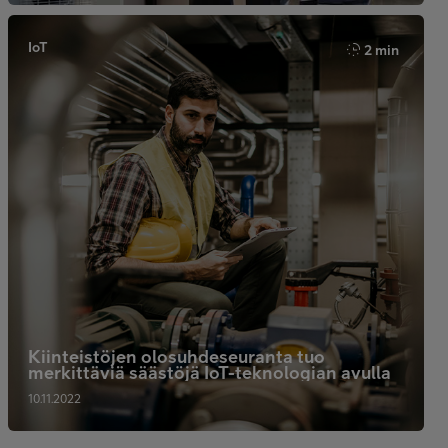
IoT
2 min
Kiinteistöjen olosuhdeseuranta tuo
merkittäviä säästöjä IoT-teknologian avulla
10.11.2022