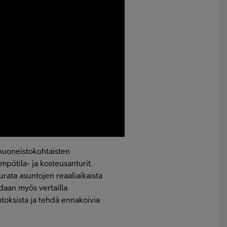
 huoneistokohtaisten
ämpötila- ja kosteusanturit.
rata asuntojen reaaliaikaista
idaan myös vertailla
oksista ja tehdä ennakoivia