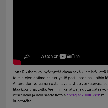
Jotta Rikshem voi hyödyntää dataa sekä kiinteistö- että
toimintojen optimoinnissa, yhtiö päätti asentaa tiloihin l
Antureiden keräämän datan avulla yhtiö voi kätevästi seu
tilaa koontinäytöiltä. Aiemmin kerättyä ja uutta dataa vo
keskenään ja näin saada tietoja
energiankulutuksen
muut
huoltotöitä.