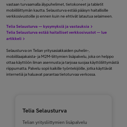
vastaan turvaamalla älypuhelimet, tietokoneet ja tabletit
mobiililiittymän kautta. Selausturva estää pääsyn haitallisille
verkkosivustoille jo ennen kuin ne ehtivät latautua selaimeen.
Telia Selausturva — kysymyksiä ja vastauksia
Telia Selausturva estää haitalliset verkkosivustot — lue
artikkeli
Selausturva on Telian yritysasiakkaiden puhelin-,
mobiililaajakaista- ja M2M-liittymien lisäpalvelu, joka on helppo
ottaa käyttöön ilman asennusta ja tarjoaa suojaa käyttöliittymästä
riippumatta. Palvelu sopii kaikille työntekijöille, jotka käyttävät
internetiä ja haluavat parantaa tietoturvaa verkossa.
Telia Selausturva
Telian yritysliittymien lisäpalvelu