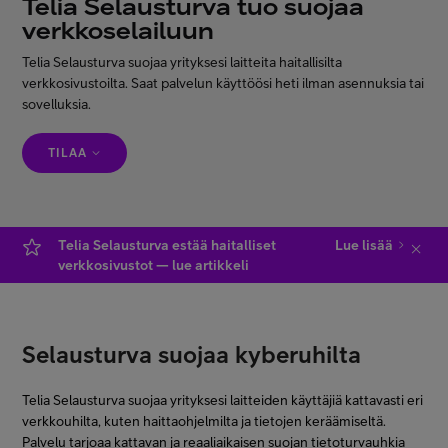
Telia Selausturva tuo suojaa
Minun Telia Yrityksille
verkkoselailuun
Telia Selausturva suojaa yrityksesi laitteita haitallisilta
verkkosivustoilta. Saat palvelun käyttöösi heti ilman asennuksia tai
Inspiroidu
sovelluksia.
TILAA
FI
EN
SV
Telia Selausturva estää haitalliset
Lue lisää
verkkosivustot — lue artikkeli
Selausturva suojaa kyberuhilta
Telia Selausturva suojaa yrityksesi laitteiden käyttäjiä kattavasti eri
verkkouhilta, kuten haittaohjelmilta ja tietojen keräämiseltä.
Palvelu tarjoaa kattavan ja reaaliaikaisen suojan tietoturvauhkia