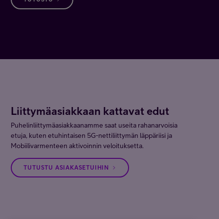
Liittymäasiakkaan kattavat edut
Puhelinliittymäasiakkaanamme saat useita rahanarvoisia
etuja, kuten etuhintaisen 5G-nettiliittymän läppäriisi ja
Mobiilivarmenteen aktivoinnin veloituksetta.
TUTUSTU ASIAKASETUIHIN