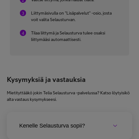
Liittymäsivulla on "Lisäpalvelut" -osio, josta
voit valita Selausturvan.
Tilaa liittymä ja Selausturva tulee osaksi
liittymääsi automaattisesti.
Kysymyksiä ja vastauksia
Mietityttääkö jokin Telia Selausturva -palvelussa? Katso löytyisikö
alta vastaus kysymykseesi.
Kenelle Selausturva sopii?