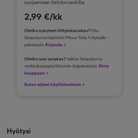
suojaamaan tietoturvauhilta.
2,99
€/kk
Oletko nykyinen liittymäasiakas?
Ota
Selausturva käyttöön Minun Telia Yrityksille -
palvelusta.
Kirjaudu
Oletko uusi asiakas?
Valitse Selausturva
verkkokaupasta liittymän lisäpalveluksi.
Siirry
kauppaan
Katso ohjeet käyttöönottoon
Hyötysi