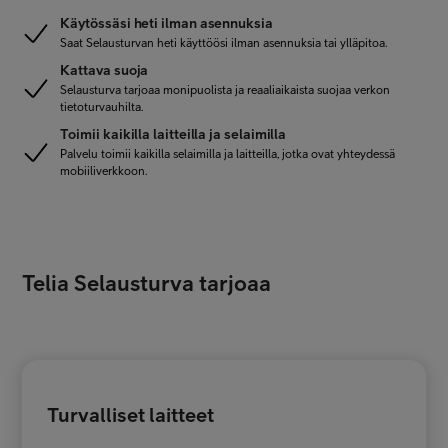
Käytössäsi heti ilman asennuksia
Saat Selausturvan heti käyttöösi ilman asennuksia tai ylläpitoa.
Kattava suoja
Selausturva tarjoaa monipuolista ja reaaliaikaista suojaa verkon
tietoturvauhilta.
Toimii kaikilla laitteilla ja selaimilla
Palvelu toimii kaikilla selaimilla ja laitteilla, jotka ovat yhteydessä
mobiiliverkkoon.
Telia Selausturva tarjoaa
Turvalliset laitteet