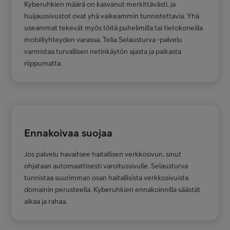
Kyberuhkien määrä on kasvanut merkittävästi, ja
huijaussivustot ovat yhä vaikeammin tunnistettavia. Yhä
useammat tekevät myös töitä puhelimilla tai tietokoneilla
mobiiliyhteyden varassa. Telia Selausturva -palvelu
varmistaa turvallisen netinkäytön ajasta ja paikasta
riippumatta.
Ennakoivaa suojaa
Jos palvelu havaitsee haitallisen verkkosivun, sinut
ohjataan automaattisesti varoitussivulle. Selausturva
tunnistaa suurimman osan haitallisista verkkosivuista
domainin perusteella. Kyberuhkien ennakoinnilla säästät
aikaa ja rahaa.