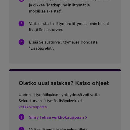
ja klikkaa "Matkapuhelinliittymät ja
mobiililaajakaistat".
Valitse listasta liittymän/liittymät, joihin haluat
lisätä Selausturvan.
Lisää Selausturva liittymällesi kohdasta
"Lisäpalvelut".
Oletko uusi asiakas? Katso ohjeet
Uuden liittymätilauksen yhteydessä voit valita
Selausturvan liittymäsi lisäpalveluksi
verkkokaupasta.
Siirry Telian verkkokauppaan
Valitse liittymä, jonka haluat tilata.