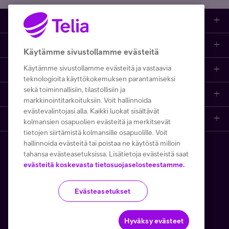
Tuotteet
Asiakastuki
Kauppa
Käytämme sivustollamme evästeitä
Käytämme sivustollamme evästeitä ja vastaavia
Opi ja inspiroidu
Etusivu
IT-palvelut
teknologioita käyttökokemuksen parantamiseksi
sekä toiminnallisiin, tilastollisiin ja
Telia
Kaikki sisällöt
Yhteystiedot
Yrittäjän palvelut
markkinointitarkoituksiin. Voit hallinnoida
evästevalintojasi alla. Kaikki luokat sisältävät
Telia Finland
Telia
Artikkelit
Paikalliset yritysmyyjät
Julkishallinnolle
kolmansien osapuolien evästeitä ja merkitsevät
tietojen siirtämistä kolmansille osapuolille. Voit
hallinnoida evästeitä tai poistaa ne käytöstä milloin
Telia yrityksenä
Telia Cygate
Referenssit
Viat ja häiriöt
Wholesale
tahansa evästeasetuksissa. Lisätietoja evästeistä saat
Copyright Telia Company 2026
evästeitä koskevasta tietosuojaselosteestamme.
Vastuullisuus
Asiakasvinkit
Laskut ja maksaminen
Business
Kaikki hinnat ALV 0 %
Evästeasetukset
Turvaverkko
Webinaarit ja koulutukset
Asiakkuuden hallinta
5G yrityksille
Tietosuoja ja -turva
Käyttöehdot
Evästeiden käyttö
Töissä Telialla
Podcastit
Verkko ja tukiasemat
Microsoft 365
Hyväksy evästeet
Toimitusehdot