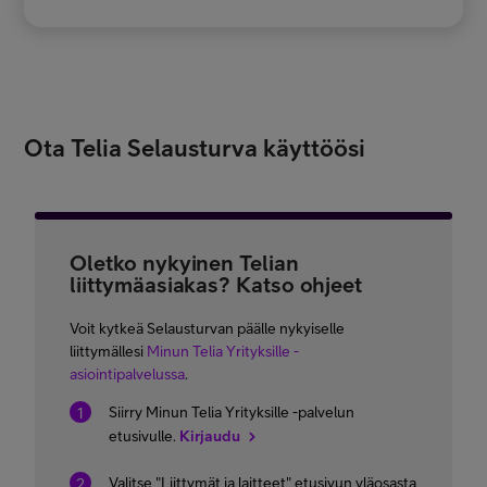
Ota Telia Selausturva käyttöösi
Oletko nykyinen Telian
liittymäasiakas? Katso ohjeet
Voit kytkeä Selausturvan päälle nykyiselle
liittymällesi
Minun Telia Yrityksille -
asiointipalvelussa
.
Siirry Minun Telia Yrityksille -palvelun
etusivulle.
Kirjaudu
Valitse "Liittymät ja laitteet" etusivun yläosasta