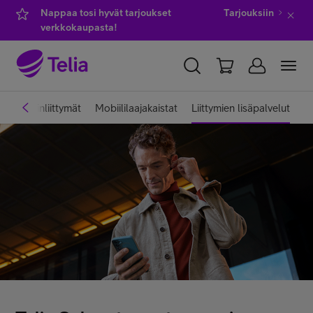
Nappaa tosi hyvät tarjoukset
Tarjouksiin
verkkokaupasta!
YKSITYISILLE
YRITYKSILLE
WHOLESALE
Puhelinliittymät
Mobiililaajakaistat
Liittymien lisäpalvelut
TELIA FINLAND
Kauppa
IT-palvelut
Asiakastuki