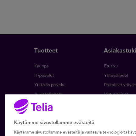
Tuotteet
Asiakastuk
Kauppa
Etusivu
IT-palvelut
Yhteystiedot
Yrittäjän palvelut
Paikalliset yritys
Julkishallinnolle
Viat ja häiriöt
Wholesale
Laskut ja maksa
Business
Asiakkuuden hall
Käytämme sivustollamme evästeitä
5G yrityksille
Verkko ja tukias
Microsoft 365
Käytämme sivustollamme evästeitä ja vastaavia teknologioita kä