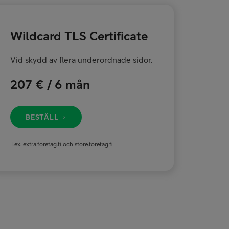
Wildcard TLS Certificate
Vid skydd av flera underordnade sidor.
207 € / 6 mån
BESTÄLL
T.ex. extra.foretag.fi och store.foretag.fi