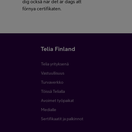
dig också när det är dags att
förnya certifikaten.
Telia Finland
Telia yrityksenä
Vastuullisuus
Turvaverkko
Töissä Telialla
Avoimet työpaikat
Medialle
Sertifikaatit ja palkinnot