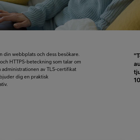
lan din webbplats och dess besökare.
"T
ng och HTTPS-beteckning som talar om
au
 administrationen av TLS-certifikat
tj
rbjuder dig en praktisk
10
tiv.