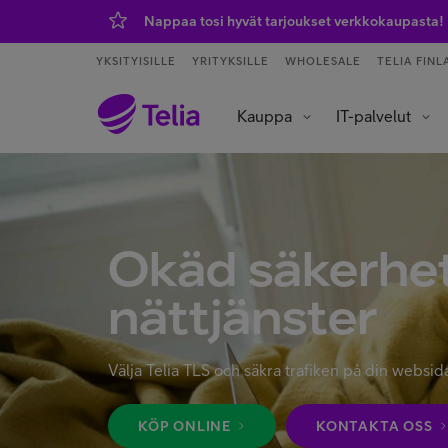
Nappaa tosi hyvät tarjoukset verkkokaupasta!
YKSITYISILLE
YRITYKSILLE
WHOLESALE
TELIA FINL
Kauppa
IT-palvelut
Tietoliikenneverkot ja yhteydet
Asiakaspalvelu ja puhelinvaihde
Data- ja tekoälypalvelut
IoT – esineiden internet
Okäd säkerhet
nättjänster
Välja Telia TLS och säkra trafiken på din websid
KÖP ONLINE
KONTAKTA OSS