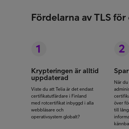
Fördelarna av TLS för
Krypteringen är alltid
Spar
uppdaterad
När du
Viste du att Telia är det endast
adminis
certifikatutfärdare i Finland
certifika
med rotcertifikat inbyggd i alla
över fö
webbläsare och
till lån
operativsystem globalt?
inform
kännba