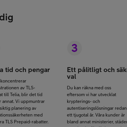
 dig
a tid och pengar
Ett pålitligt och säk
val
 koncentrerar
trationen av TLS-
Du kan räkna med oss
t till Telia, blir det tid
eftersom vi har utvecklat
r annat. Vi uppmuntrar
krypterings- och
gsiktig planering av
autentiseringslösningar redan 
ationssäkerheten med
ett tjugotal år. Våra kunder är
ra TLS Prepaid-rabatter.
bland annat ministerier, städe