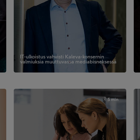
IT-ulkoistus vahvisti Kaleva-konsernin
valmiuksia muuttuvassa mediabisneksessä
5 min