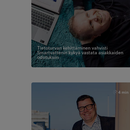
Tietoturvan kehittäminen vahvisti
Smartvattenin kykyä vastata asiakkaiden
odotuksiin
4 min