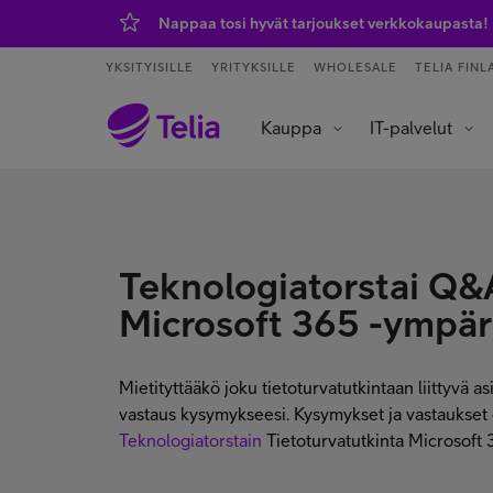
Nappaa tosi hyvät tarjoukset verkkokaupasta!
YKSITYISILLE
YRITYKSILLE
WHOLESALE
TELIA FINL
Kauppa
IT-palvelut
Tietoliikenneverkot ja yhteydet
Asiakaspalvelu ja puhelinvaihde
Data- ja tekoälypalvelut
IoT – esineiden internet
Teknologiatorstai Q&A
Microsoft 365 -ympär
Mietityttääkö joku tietoturvatutkintaan liittyvä asi
vastaus kysymykseesi. Kysymykset ja vastaukset
Teknologiatorstain
Tietoturvatutkinta Microsoft 