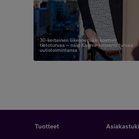
30-kertainen liikennepiikki koetteli
tietoturvaa – näin Kaleva-konserni turvaa
uutistoimintansa
Tuotteet
Asiakastuk