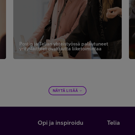
Postin ja Telian yhteistyössä palautuneet
yrityslaitteet ovat uutta liiketoimintaa
NÄYTÄ LISÄÄ
i
Opi ja inspiroidu
Telia