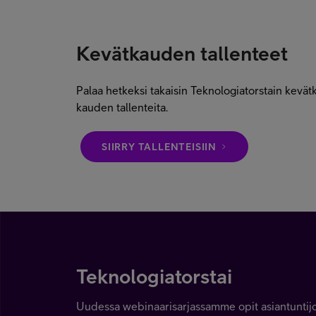
Kevätkauden tallenteet
Palaa hetkeksi takaisin Teknologiatorstain kevä
kauden tallenteita.
SIIRRY TALLENTEISIIN
Teknologiatorstai
Uudessa webinaarisarjassamme opit asiantuntijoil