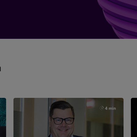
a
4 min