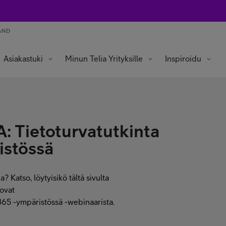
AND
Asiakastuki
Minun Telia Yrityksille
Inspiroidu
: Tietoturvatutkinta
istössä
a? Katso, löytyisikö tältä sivulta
 ovat
365 -ympäristössä -webinaarista.