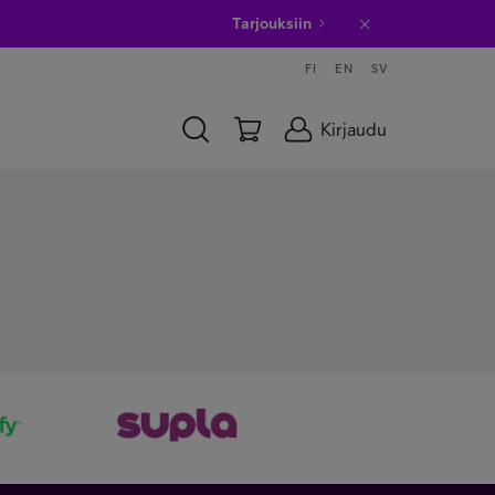
Tarjouksiin
FI
EN
SV
Kirjaudu