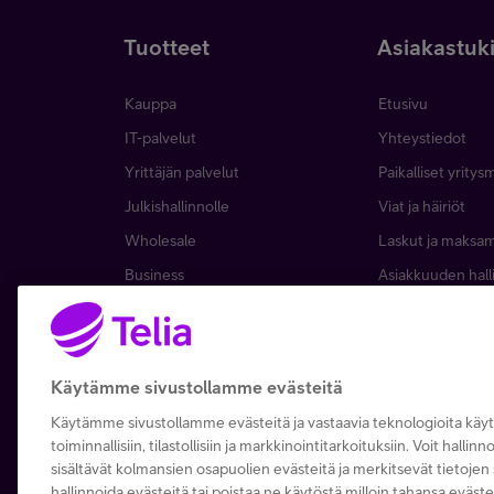
Tuotteet
Asiakastuk
Kauppa
Etusivu
IT-palvelut
Yhteystiedot
Yrittäjän palvelut
Paikalliset yritys
Julkishallinnolle
Viat ja häiriöt
Wholesale
Laskut ja maksa
Business
Asiakkuuden hall
5G yrityksille
Verkko ja tukias
Microsoft 365
Apple yrityksille
Käytämme sivustollamme evästeitä
Käytämme sivustollamme evästeitä ja vastaavia teknologioita kä
toiminnallisiin, tilastollisiin ja markkinointitarkoituksiin. Voit hallin
sisältävät kolmansien osapuolien evästeitä ja merkitsevät tietojen s
hallinnoida evästeitä tai poistaa ne käytöstä milloin tahansa eväste