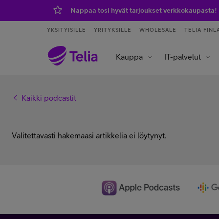
Nappaa tosi hyvät tarjoukset verkkokaupasta!
YKSITYISILLE
YRITYKSILLE
WHOLESALE
TELIA FINL
Kauppa
IT-palvelut
Tietoliikenneverkot ja yhteydet
Asiakaspalvelu ja puhelinvaihde
Data- ja tekoälypalvelut
IoT – esineiden internet
Kaikki podcastit
Valitettavasti hakemaasi artikkelia ei löytynyt.