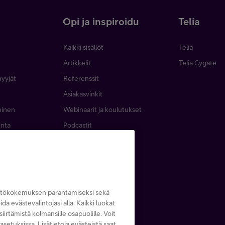
i
Opi ja inspiroidu
Telia
Kaikki sisällöt
Telia
Artikkelit
Telia Cygate
myyjät
Referenssit
Asiakasvinkit
minen
Webinaarit ja koulutukset
inta
Podcastit
emat
Lehdet ja oppaat
Tapahtumat
yttökokemuksen parantamiseksi sekä
noida evästevalintojasi alla. Kaikki luokat
iirtämistä kolmansille osapuolille. Voit
asetuksissa. Lisätietoja evästeistä saat