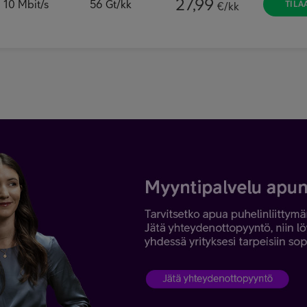
27,99
10
Mbit/s
56
Gt/kk
TILA
€/kk