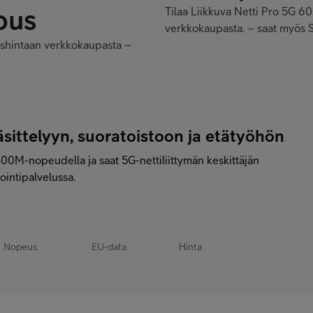
Tilaa Liikkuva Netti Pro 5G 60
verkkokaupasta. – saat myös S
oushintaan verkkokaupasta –
äsittelyyn, suoratoistoon ja etätyöhön
300M-nopeudella ja saat 5G-nettiliittymän keskittäjän
ointipalvelussa.
Nopeus
EU-data
Hinta