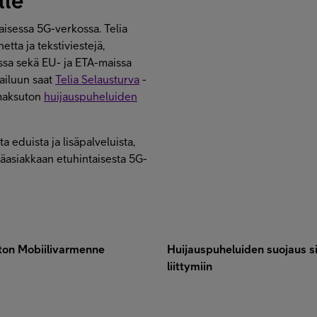
lle
aisessa 5G-verkossa. Telia
etta ja tekstiviestejä,
assa sekä EU- ja ETA-maissa
failuun saat
Telia Selausturva
-
 maksuton
huijauspuheluiden
 eduista ja lisäpalveluista,
jäasiakkaan etuhintaisesta 5G-
on Mobiilivarmenne
Huijauspuheluiden suojaus si
liittymiin