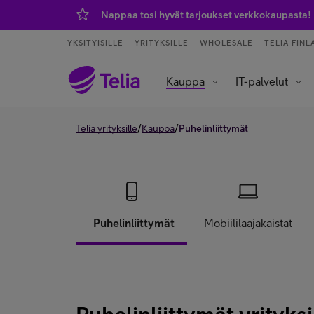
Nappaa tosi hyvät tarjoukset verkkokaupasta!
YKSITYISILLE
YRITYKSILLE
WHOLESALE
TELIA FINL
Kauppa
IT-palvelut
Tietoliikenneverkot ja yhteydet
Asiakaspalvelu ja puhelinvaihde
Data- ja tekoälypalvelut
IoT – esineiden internet
/
/
Telia yrityksille
Kauppa
Puhelinliittymät
Puhelinliittymät
Mobiililaajakaistat