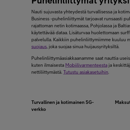
Puhelinliittymät yrityksi
Nauti sujuvasta yhteydestä turvallisessa ja kotim
Business -puhelinliittymät tarjoavat runsaasti puh
rajattoman netin kotimaassa, Pohjolassa ja Balti
käytettävää dataa. Lisäturvaa huolettomaan surf
palvelulla. Kaikkiin puhelinliittymiimme kuuluu
suojaus
, joka suojaa sinua huijausyrityksiltä.
Puhelinliittymäasiakkaanamme saat nauttia useista
kuten ilmaisesta
Mobiilivarmenteesta
ja keskittä
nettiliittymästä.
Tutustu asiakasetuihin
.
Turvallinen ja kotimainen 5G-
Maksut
verkko