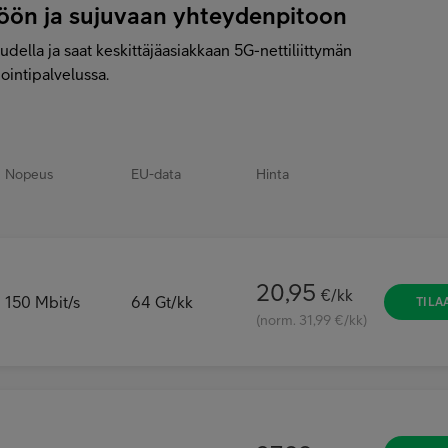
töön ja sujuvaan yhteydenpitoon
della ja saat keskittäjäasiakkaan 5G-nettiliittymän
iointipalvelussa.
Nopeus
EU-data
Hinta
20,95
€/kk
150
Mbit/s
64
Gt/kk
TILA
(norm. 31,99 €/kk)