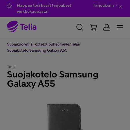
Nappaa tosi hyvät tarjoukset
Tarjouksiin
verkkokaupasta!
YKSITYISILLE
Suojakuoret ja -kotelot puhelimelle
YRITYKSILLE
WHOLESALE
/
Telia
/
Suojakotelo Samsung Galaxy A55
TELIA FINLAND
Telia
Suojakotelo Samsung
Kauppa
Galaxy A55
IT-palvelut
Asiakastuki