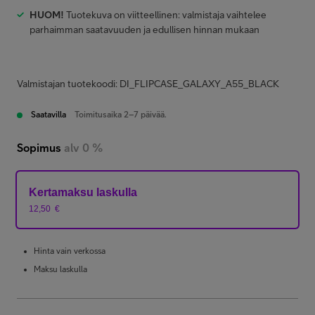
HUOM!
Tuotekuva on viitteellinen: valmistaja vaihtelee
parhaimman saatavuuden ja edullisen hinnan mukaan
Valmistajan tuotekoodi: DI_FLIPCASE_GALAXY_A55_BLACK
Saatavilla
Toimitusaika 2–7 päivää.
Sopimus
alv 0 %
Kertamaksu laskulla
12,50
€
Hinta vain verkossa
Maksu laskulla