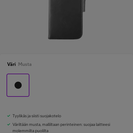
Minun Telia Yrityksille
Inspiroidu
FI
EN
SV
Väri
Musta
Tyylikäs ja siisti suojakotelo
Väriltään musta, malliltaan perinteinen: suojaa laitteesi
molemmilta puolilta