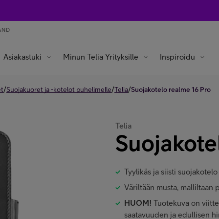
AND
Asiakastuki
Minun Telia Yrityksille
Inspiroidu
/
/
/
et
Suojakuoret ja -kotelot puhelimelle
Telia
Suojakotelo realme 16 Pro
Telia
Suojakote
Tyylikäs ja siisti suojakote
Väriltään musta, malliltaan 
HUOM!
Tuotekuva on viitte
saatavuuden ja edullisen 