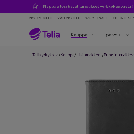
Nappaa tosi hyvät tarjoukset verkkokaupasta!
YKSITYISILLE
YRITYKSILLE
WHOLESALE
TELIA FINL
Kauppa
IT-palvelut
Tietoliikenneverkot ja yhteydet
Asiakaspalvelu ja puhelinvaihde
Data- ja tekoälypalvelut
IoT – esineiden internet
/
/
/
Telia yrityksille
Kauppa
Lisätarvikkeet
Puhelintarvikke