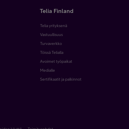
Telia Finland
Telia yrityksenä
Vastuullisuus
Turvaverkko
Töissä Telialla
Avoimet työpaikat
Medialle
Sertifikaatit ja palkinnot
eiden käyttö
Toimitusehdot