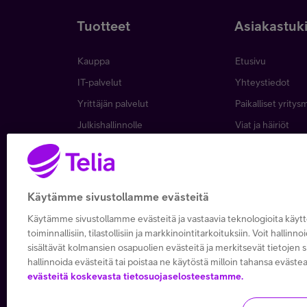
Tuotteet
Asiakastuk
Kauppa
Etusivu
IT-palvelut
Yhteystiedot
Yrittäjän palvelut
Paikalliset yritys
Julkishallinnolle
Viat ja häiriöt
Wholesale
Laskut ja maksa
Business
Asiakkuuden hall
5G yrityksille
Verkko ja tukias
Käytämme sivustollamme evästeitä
Microsoft 365
Käytämme sivustollamme evästeitä ja vastaavia teknologioita käy
Apple yrityksille
toiminnallisiin, tilastollisiin ja markkinointitarkoituksiin. Voit hallinno
sisältävät kolmansien osapuolien evästeitä ja merkitsevät tietojen si
hallinnoida evästeitä tai poistaa ne käytöstä milloin tahansa evästea
evästeitä koskevasta tietosuojaselosteestamme.
Copyright Telia Company 202