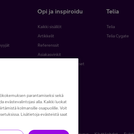
i
Opi ja inspiroidu
Telia
Kaikki sisällöt
Telia
Artikkelit
Telia Cygate
myyjät
Referenssit
Asiakasvinkit
minen
Webinaarit ja koulutukset
inta
Podcastit
emat
Lehdet ja oppaat
Tapahtumat
ttökokemuksen parantamiseksi sekä
ida evästevalintojasi alla. Kaikki luokat
irtämistä kolmansille osapuolille. Voit
setuksissa. Lisätietoja evästeistä saat
6
Kaikki hinnat ALV 0 %
Tietosuoja ja -turva
Käyttöehdot
Eväst