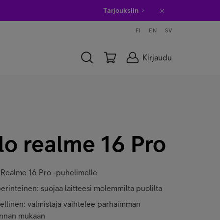
Tarjouksiin
FI
EN
SV
Kirjaudu
lo realme 16 Pro
lo Realme 16 Pro -puhelimelle
perinteinen: suojaa laitteesi molemmilta puolilta
ellinen: valmistaja vaihtelee parhaimman
hinnan mukaan