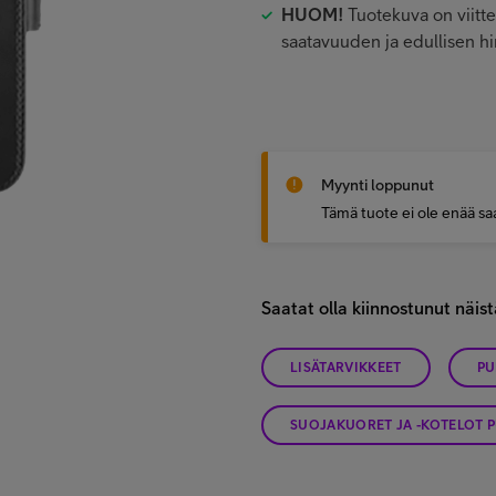
HUOM!
Tuotekuva on viitte
saatavuuden ja edullisen 
Myynti loppunut
Tämä tuote ei ole enää saa
Saatat olla kiinnostunut näist
LISÄTARVIKKEET
PU
SUOJAKUORET JA -KOTELOT 