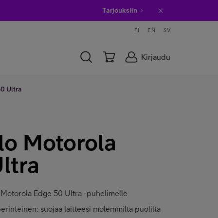
Tarjouksiin
FI
EN
SV
Kirjaudu
0 Ultra
lo Motorola
ltra
lo Motorola Edge 50 Ultra -puhelimelle
perinteinen: suojaa laitteesi molemmilta puolilta