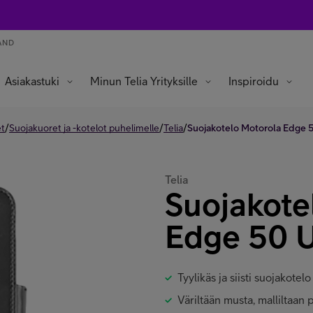
AND
Asiakastuki
Minun Telia Yrityksille
Inspiroidu
/
/
/
et
Suojakuoret ja -kotelot puhelimelle
Telia
Suojakotelo Motorola Edge 5
Telia
Suojakote
Edge 50 U
Tyylikäs ja siisti suojakote
Väriltään musta, malliltaan 