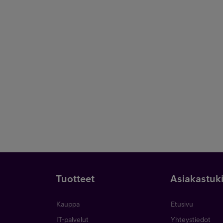
Tuotteet
Asiakastuk
Kauppa
Etusivu
IT-palvelut
Yhteystiedot