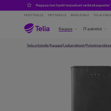
Nappaa tosi hyvät tarjoukset verkkokaupasta!
YKSITYISILLE
YRITYKSILLE
WHOLESALE
TELIA FINL
Kauppa
IT-palvelut
Tietoliikenneverkot ja yhteydet
Asiakaspalvelu ja puhelinvaihde
Data- ja tekoälypalvelut
IoT – esineiden internet
/
/
/
Telia yrityksille
Kauppa
Lisätarvikkeet
Puhelintarvikke