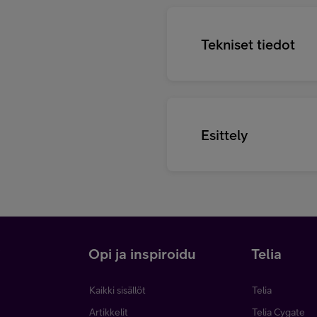
Tekniset tiedot
Esittely
i
Opi ja inspiroidu
Telia
Kaikki sisällöt
Telia
Artikkelit
Telia Cygate