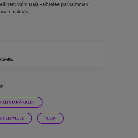
ellinen: valmistaja vaihtelee parhaimman
hinnan mukaan
tavilla.
ä:
HELINTARVIKKEET
PUHELIMELLE
TELIA