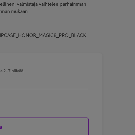
ellinen: valmistaja vaihtelee parhaimman
hinnan mukaan
DI_FLIPCASE_HONOR_MAGIC8_PRO_BLACK
a 2–7 päivää.
a