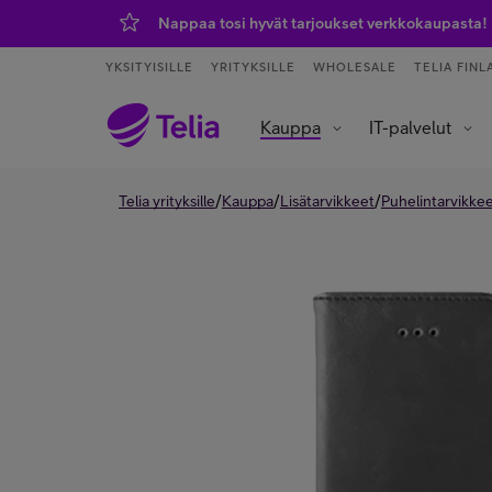
Nappaa tosi hyvät tarjoukset verkkokaupasta!
YKSITYISILLE
YRITYKSILLE
WHOLESALE
TELIA FINL
Kauppa
IT-palvelut
Tietoliikenneverkot ja yhteydet
Asiakaspalvelu ja puhelinvaihde
Data- ja tekoälypalvelut
IoT – esineiden internet
/
/
/
Telia yrityksille
Kauppa
Lisätarvikkeet
Puhelintarvikke