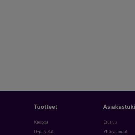
Tuotteet
Asiakastuk
Kauppa
Etusivu
IT-palvelut
Yhteystiedot