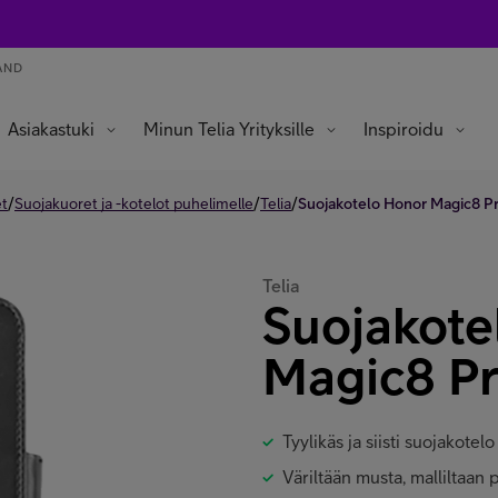
AND
Asiakastuki
Minun Telia Yrityksille
Inspiroidu
/
/
/
et
Suojakuoret ja -kotelot puhelimelle
Telia
Suojakotelo Honor Magic8 P
Telia
Suojakote
Magic8 P
Tyylikäs ja siisti suojakot
Väriltään musta, malliltaan 