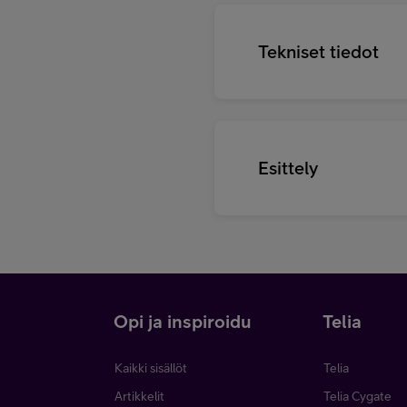
Tekniset tiedot
Esittely
i
Opi ja inspiroidu
Telia
Kaikki sisällöt
Telia
Artikkelit
Telia Cygate