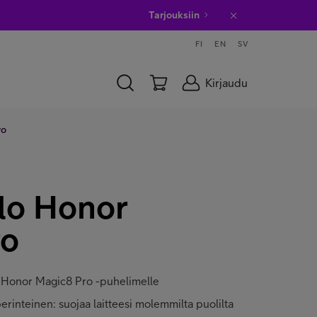
Tarjouksiin
FI
EN
SV
Kirjaudu
ro
lo Honor
ro
elo Honor Magic8 Pro -puhelimelle
perinteinen: suojaa laitteesi molemmilta puolilta