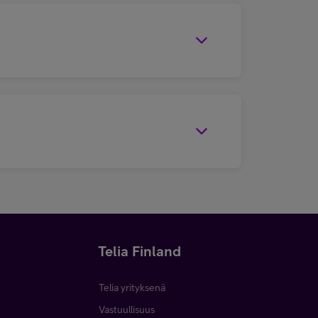
Telia Finland
Telia yrityksenä
Vastuullisuus