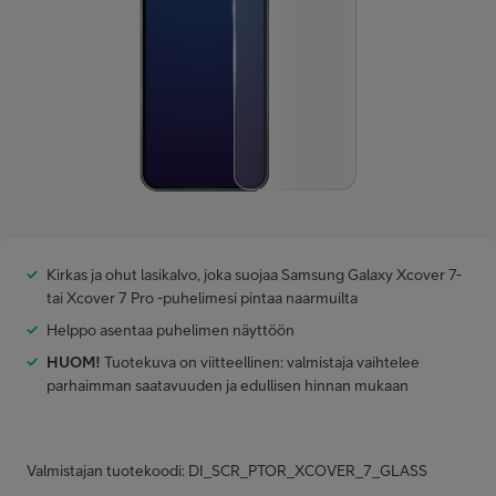
Minun Telia Yrityksille
Inspiroidu
FI
EN
SV
Kirkas ja ohut lasikalvo, joka suojaa Samsung Galaxy Xcover 7-
tai Xcover 7 Pro -puhelimesi pintaa naarmuilta
Helppo asentaa puhelimen näyttöön
HUOM!
Tuotekuva on viitteellinen: valmistaja vaihtelee
parhaimman saatavuuden ja edullisen hinnan mukaan
Valmistajan tuotekoodi: DI_SCR_PTOR_XCOVER_7_GLASS