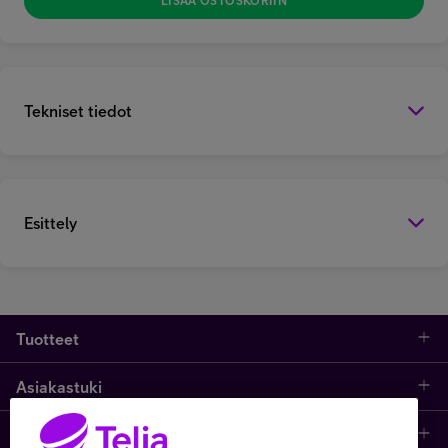
LISÄÄ OSTOSKORIIN
Tekniset tiedot
Esittely
Tuotteet
Asiakastuki
Kauppa
Opi ja inspiroidu
Etusivu
IT-palvelut