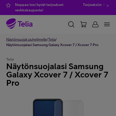
Nappaa tosi hyvät tarjoukset
Tarjouksiin
verkkokaupasta!
YKSITYISILLE
Näytönsuojat puhelimelle
YRITYKSILLE
/
Telia
/
WHOLESALE
Näytönsuojalasi Samsung Galaxy Xcover 7 / Xcover 7 Pro
TELIA FINLAND
Telia
Näytönsuojalasi Samsung
Kauppa
Galaxy Xcover 7 / Xcover 7
Pro
IT-palvelut
Asiakastuki