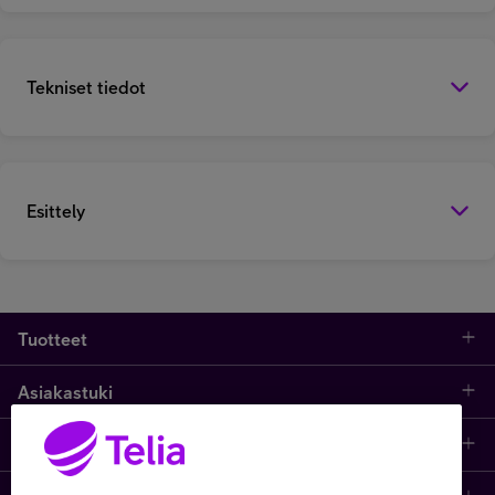
Tekniset tiedot
Esittely
Tuotteet
Asiakastuki
Kauppa
Opi ja inspiroidu
Etusivu
IT-palvelut