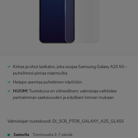
Minun Telia Yrityksille
Inspiroidu
FI
EN
SV
Kirkas ja ohut lasikalvo, joka suojaa Samsung Galaxy A25 5G -
puhelimesi pintaa naarmuilta
Helppo asentaa puhelimen näyttöön
HUOM!
Tuotekuva on viitteellinen: valmistaja vaihtelee
parhaimman saatavuuden ja edullisen hinnan mukaan
Valmistajan tuotekoodi: DI_SCR_PTOR_GALAXY_A25_GLASS
Saatavilla
Toimitusaika 2–7 päivää.