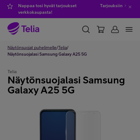
Nappaa tosi hyvät tarjoukset
Tarjouksiin
verkkokaupasta!
YKSITYISILLE
Näytönsuojat puhelimelle
YRITYKSILLE
/
Telia
/
WHOLESALE
Näytönsuojalasi Samsung Galaxy A25 5G
TELIA FINLAND
Telia
Näytönsuojalasi Samsung
Kauppa
Galaxy A25 5G
IT-palvelut
Asiakastuki