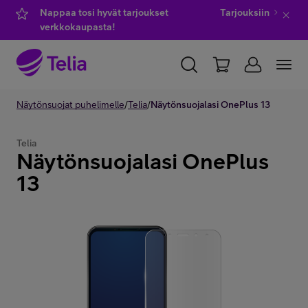
Nappaa tosi hyvät tarjoukset
Tarjouksiin
verkkokaupasta!
YKSITYISILLE
Näytönsuojat puhelimelle
YRITYKSILLE
/
Telia
/
Näytönsuojalasi OnePlus 13
WHOLESALE
TELIA FINLAND
Telia
Näytönsuojalasi OnePlus
Kauppa
13
IT-palvelut
Asiakastuki