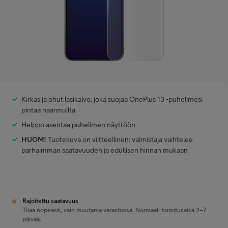
Minun Telia Yrityksille
Inspiroidu
FI
EN
SV
Kirkas ja ohut lasikalvo, joka suojaa OnePlus 13 -puhelimesi
pintaa naarmuilta
Helppo asentaa puhelimen näyttöön
HUOM!
Tuotekuva on viitteellinen: valmistaja vaihtelee
parhaimman saatavuuden ja edullisen hinnan mukaan
Rajoitettu saatavuus
Tilaa nopeasti, vain muutama varastossa. Normaali toimitusaika 2–7
päivää.