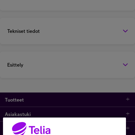
Tekniset tiedot
Esittely
Tuotteet
Asiakastuki
Kauppa
Opi ja inspiroidu
Etusivu
IT-palvelut