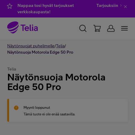
Nappaa tosi hyvät tarjoukset
Tarjouksiin
verkkokaupasta!
YKSITYISILLE
Näytönsuojat puhelimelle
YRITYKSILLE
/
Telia
/
WHOLESALE
Näytönsuoja Motorola Edge 50 Pro
TELIA FINLAND
Telia
Näytönsuoja Motorola
Kauppa
Edge 50 Pro
IT-palvelut
Myynti loppunut
Tämä tuote ei ole enää saatavilla.
Asiakastuki