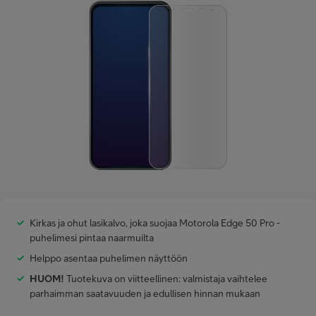
Minun Telia Yrityksille
Inspiroidu
FI
EN
SV
Kirkas ja ohut lasikalvo, joka suojaa Motorola Edge 50 Pro -
puhelimesi pintaa naarmuilta
Helppo asentaa puhelimen näyttöön
HUOM!
Tuotekuva on viitteellinen: valmistaja vaihtelee
parhaimman saatavuuden ja edullisen hinnan mukaan