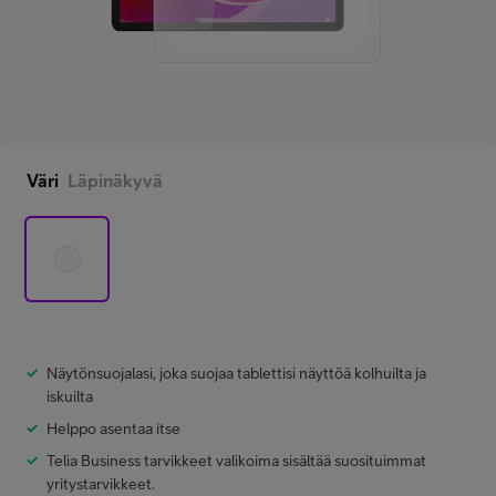
Minun Telia Yrityksille
Inspiroidu
Väri
Läpinäkyvä
FI
EN
SV
Näytönsuojalasi, joka suojaa tablettisi näyttöä kolhuilta ja
iskuilta
Helppo asentaa itse
Telia Business tarvikkeet valikoima sisältää suosituimmat
yritystarvikkeet.