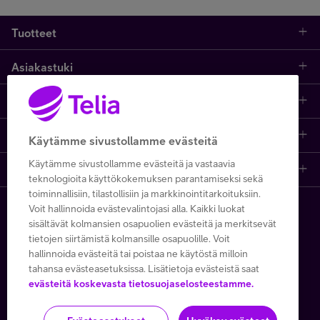
Tuotteet
Asiakastuki
Kauppa
Opi ja inspiroidu
Etusivu
IT-palvelut
Telia
Kaikki sisällöt
Yhteystiedot
Yrittäjän palvelut
Käytämme sivustollamme evästeitä
Käytämme sivustollamme evästeitä ja vastaavia
Telia Finland
Telia
Artikkelit
Paikalliset yritysmyyjät
Julkishallinnolle
teknologioita käyttökokemuksen parantamiseksi sekä
toiminnallisiin, tilastollisiin ja markkinointitarkoituksiin.
Telia yrityksenä
Telia Cygate
Referenssit
Viat ja häiriöt
Wholesale
Voit hallinnoida evästevalintojasi alla. Kaikki luokat
Copyright Telia Company 2026
sisältävät kolmansien osapuolien evästeitä ja merkitsevät
tietojen siirtämistä kolmansille osapuolille. Voit
Vastuullisuus
Asiakasvinkit
Laskut ja maksaminen
Business
hallinnoida evästeitä tai poistaa ne käytöstä milloin
Kaikki hinnat ALV 0 %
tahansa evästeasetuksissa. Lisätietoja evästeistä saat
Turvaverkko
Webinaarit ja koulutukset
Asiakkuuden hallinta
5G yrityksille
evästeitä koskevasta tietosuojaselosteestamme.
Tietosuoja ja -turva
Käyttöehdot
Evästeiden käyttö
Töissä Telialla
Podcastit
Verkko ja tukiasemat
Microsoft 365
Toimitusehdot