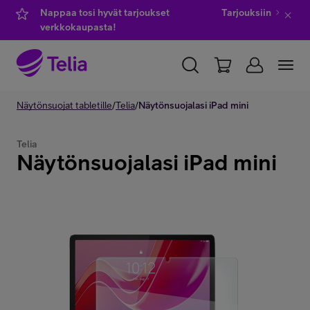
Nappaa tosi hyvät tarjoukset
Tarjouksiin
verkkokaupasta!
YKSITYISILLE
Näytönsuojat tabletille
YRITYKSILLE
/
Telia
/
Näytönsuojalasi iPad mini
WHOLESALE
TELIA FINLAND
Telia
Näytönsuojalasi iPad mini
Kauppa
IT-palvelut
Asiakastuki